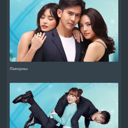
Лакорны