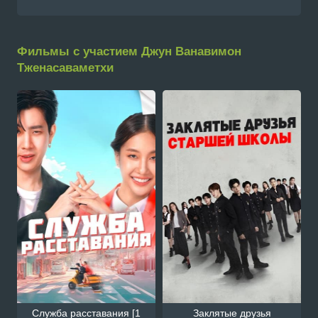
Фильмы с участием Джун Ванавимон
Тженасаваметхи
Служба расставания [1
Заклятые друзья