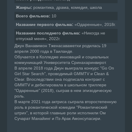
Жанры:
романтика, драма, комедия, школа
Всего фильмов:
10
Название первого фильма:
«Одаренные», 2018г.
Название последнего фильма:
«Никогда не
отпускай меня», 2022г.
Джун Ванавимон Тженасаваметхи родилась 19
апреля 2000 года в Таиланде.
Обучается в Колледже инноваций и социальных
коммуникаций Университета Сринахаринвирот.
В апреле 2018 года Джун выиграла конкурс "Go On
Girl Star Search", проводимый GMMTV и Clean &
Clear. Впоследствии она подписала контракт с
GMMTV и дебютировала в школьном триллере
"Одаренные" (2018), сыграв в нем эпизодическую
роль.
В марте 2021 года актриса сыграла второстепенную
роль в романтической комедии "Романтический
штрих", в которой главные роли исполнили Ом
Сучарат Манайинг и Пэ Арак Амонсупасири.