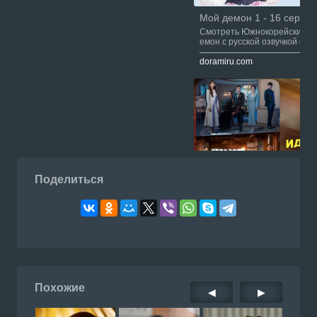
Мой демон 1 - 16 серии 
Смотреть Южнокорейский се
емон с русской озвучкой онл
u.com
doramiru.com
Поделиться
Суть идеального брака 1 
Смотреть Южнокорейский се
деального брака / Стандарт
ьного брака с русской озвуч
doramiru.com
Doramiru.com
Похожие
◀
▶