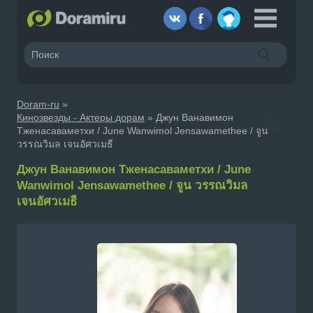
Doram-ru
»
Кинозвезды - Актеры дорам
» Джун Ванавимон
Тженасаваметхи / June Wanwimol Jensawamethee / จูน
วรรณวิมล เจนอัศวเมธี
Джун Ванавимон Тженасаваметхи / June
Wanwimol Jensawamethee / จูน วรรณวิมล
เจนอัศวเมธี