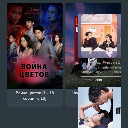
Смотрите также
Только ради любви 1 - 37
Смотреть Китайский сериал 
любви / Случайная любовь / 
сской озвучкой онлайн на са
doramiru.com
Война цветов [1 - 18
Цветочная четверка [1
серии из 18]
- 16 серии из 16]