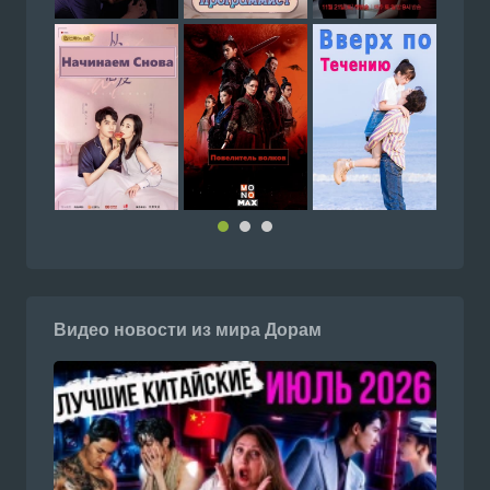
Мой счастливый конец 1 
Смотреть Южнокорейский се
астливый конец с русской оз
йте Doramiru.com
doramiru.com
Видео новости из мира Дорам
Смотреть Южнокорейский се
которые распускаются по но