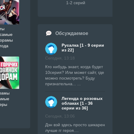
1-2 серий
ты
Обсуждаемое
 самые
дорамы
Русалка [1 - 9 серии
года
из 22]
Сегодня, 13:18
Кто нибудь знает, когда будет
10серия? Или может сайт, где
можно посмотреть? Буду
признательна... ...
орамы
Легенда о розовых
амые
облаках [1 - 36
ьеры
серии из 36]
Сегодня, 13:06
Дэн вэй здесь просто шикарен
лучше гг героя....