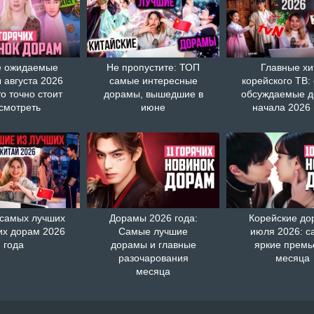
 ожидаемые
Не пропустите: ТОП
Главные хи
 августа 2026
самые интересные
корейского ТВ:
то точно стоит
дорамы, вышедшие в
обсуждаемые 
смотреть
июне
начала 2026 
 самых лучших
Дорамы 2026 года:
Корейские д
их дорам 2026
Самые лучшие
июля 2026: с
года
дорамы и главные
яркие прем
разочарования
месяца
месяца