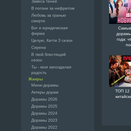
Завеса теней
В погоне за нефритом
Любовь за гранью
смерти
Бог и юридическая
Самые
фирма
дорамы
года: ч
Целую, Китти 3 сезон
по
Сирена
В твой блестящий
сезон
Ты - моя запоздалая
радость
Жанры
Мини-дорамы
ТОП 12
Актеры дорам
китайск
Дорамы 2026
Дорамы 2025
Дорамы 2024
Дорамы 2023
Дорамы 2022