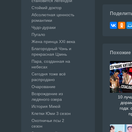
становится легендой
Стойкий доктор
Поделит
Абсолютная ценность
романтики
Чудо-дураки
Пугало
Жена принца XXI века
Благородный Чэнь и
Похожие
прекрасная Цзинь
Пара, созданная на
небесах
Сегодня тоже всё
распродано
Очарование
Возрождение из
10 луч
ледяного озера
дорам
История Миюй
года: 
Клетки Юми 3 сезон
п
Охотничьи псы 2
сезон