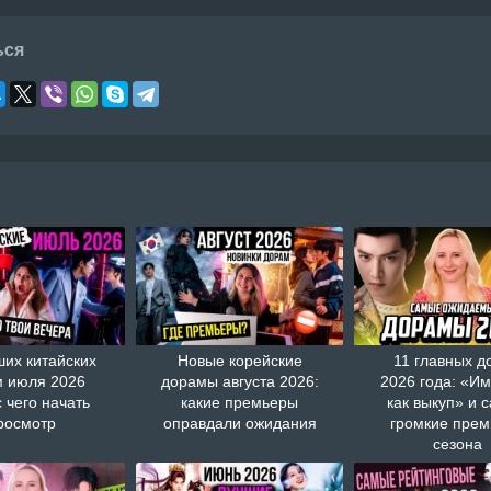
ься
ших китайских
Новые корейские
11 главных д
 июля 2026
дорамы августа 2026:
2026 года: «И
с чего начать
какие премьеры
как выкуп» и 
росмотр
оправдали ожидания
громкие пре
сезона