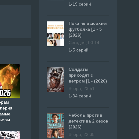
1-19 серий
Пока не высохнет
футболка [1 - 5
(2026)
Сегодня, 00:14
1-5 серий
Солдаты
приходят с
ветром [1 - (2026)
Вчера, 23:51
1-34 серий
орам
мперия
самые
Чеболь против
мьеры
детектива 2 сезон
(2026)
Вчера, 22:35