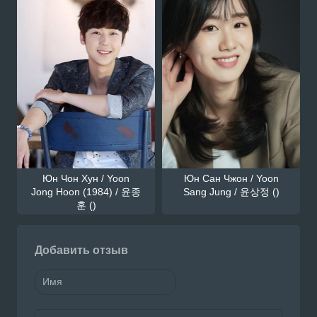
Юн Чон Хун / Yoon
Юн Сан Чжон / Yoon
Jong Hoon (1984) / 윤종
Sang Jung / 윤상정 ()
훈 ()
Добавить отзыв