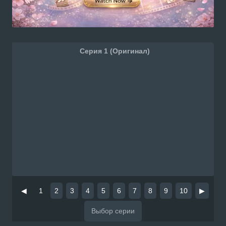
Серия 1 (Оригинал)
◀
1
2
3
4
5
6
7
8
9
10
▶