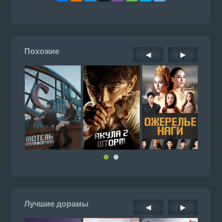
Похожие
◀
▶
Лучшие дорамы
◀
▶