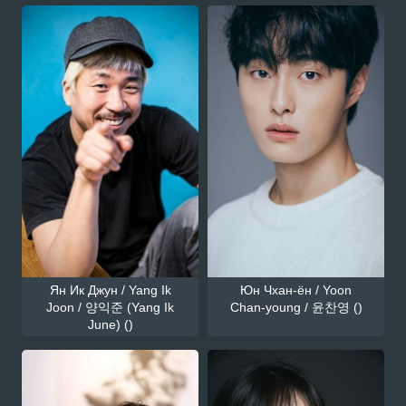
Ян Ик Джун / Yang Ik
Юн Чхан-ён / Yoon
Joon / 양익준 (Yang Ik
Chan-young / 윤찬영 ()
June) ()