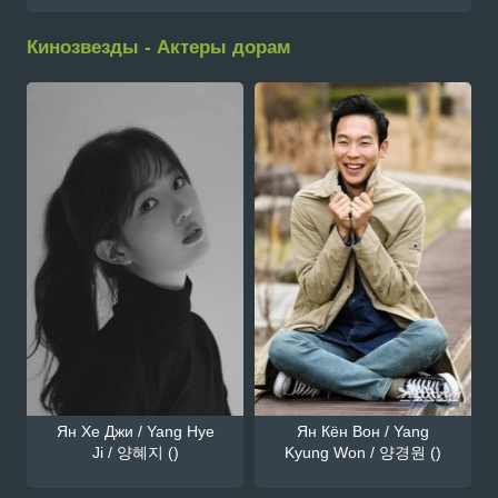
Кинозвезды - Актеры дорам
Ян Хе Джи / Yang Hye
Ян Кён Вон / Yang
Ji / 양혜지 ()
Kyung Won / 양경원 ()