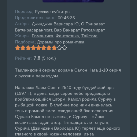
Перевод
: Русские субтитры
Продолжительность
: 00:46:35
Актёры
: Джинджин Варисара Ю, О Тжирават
Ватчирасаранпхат, Вар Ванарат Ратсамират
Жанры
Романтика
Фантастика
Тайские
:
Подборка
Дорамы про романтика
:
7.8
Рейтинг:
(
5
гол.)
Таиландский сериал дорама Салон Нага 1-10 серия
с русским переводом.
На пляже Лаем Синг в 2540 году буддийской эры
(1997 г.), в день, когда серое небо предвещало
приближающийся шторм, Камол родила Суричу в
рыбацкой лодке. В глубине под ними виднелась
тень огромной змеи, ожидающей благословения.
Однако Камол не выжила, и Суричу – «Йок»
воспитывал один отец. Пятнадцать лет спустя,
Сурича (Джинджин Варисара Ю) теряет еще одного
главного в своей жизни человека, из-за