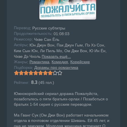
Перевод
: Русские субтитры
Продолжительность
: 01:08:03
Режисcер
: Чхве Сан Ёль
Актёры
: Юн Джун Вон, Пак Джун Гым, Пэ Хэ Сон,
Ким Сын Юн, Ли Пиль Мо, Ом Джи Вон, Ю Ин Ён,
Чхве Дэ Чхоль
Показать ещё...
Жанры
Романтика
Комедия
Корейские
:
Подборка
Дорамы про романтика
:
8.3
Рейтинг:
(
45
гол.)
Южнокорейский сериал дорама Пожалуйста,
позаботьтесь о пяти братьях-орлах / Позаботься о
братьях 1-54 серия с русским переводом.
Ма Гванг Сук (Ом Джи Вон) работает начальником
отдела в почтовом отделении Шивань. Ей 45 лет, и
она не замужем. Молодая женщина встречает О