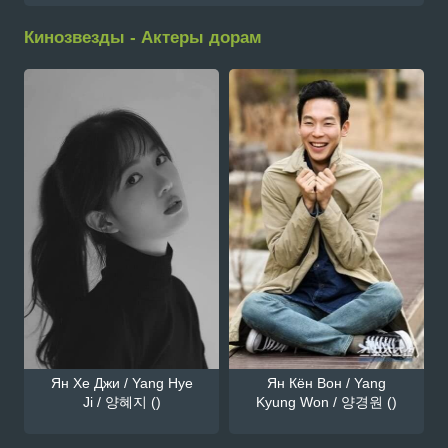
Кинозвезды - Актеры дорам
Ян Хе Джи / Yang Hye
Ян Кён Вон / Yang
Ji / 양혜지 ()
Kyung Won / 양경원 ()