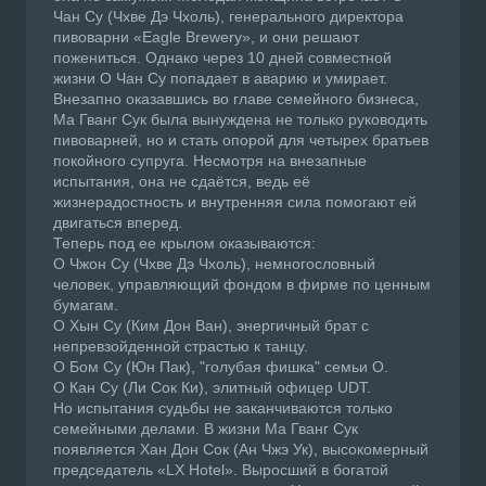
Чан Су (Чхве Дэ Чхоль), генерального директора
пивоварни «Eagle Brewery», и они решают
пожениться. Однако через 10 дней совместной
жизни О Чан Су попадает в аварию и умирает.
Внезапно оказавшись во главе семейного бизнеса,
Ма Гванг Сук была вынуждена не только руководить
пивоварней, но и стать опорой для четырех братьев
покойного супруга. Несмотря на внезапные
испытания, она не сдаётся, ведь её
жизнерадостность и внутренняя сила помогают ей
двигаться вперед.
Теперь под ее крылом оказываются:
О Чжон Су (Чхве Дэ Чхоль), немногословный
человек, управляющий фондом в фирме по ценным
бумагам.
О Хын Су (Ким Дон Ван), энергичный брат с
непревзойденной страстью к танцу.
О Бом Су (Юн Пак), "голубая фишка" семьи О.
О Кан Су (Ли Сок Ки), элитный офицер UDT.
Но испытания судьбы не заканчиваются только
семейными делами. В жизни Ма Гванг Сук
появляется Хан Дон Сок (Ан Чжэ Ук), высокомерный
председатель «LX Hotel». Выросший в богатой