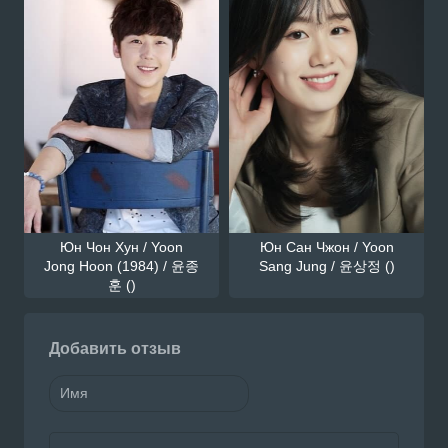
Юн Чон Хун / Yoon
Юн Сан Чжон / Yoon
Jong Hoon (1984) / 윤종
Sang Jung / 윤상정 ()
훈 ()
Добавить отзыв