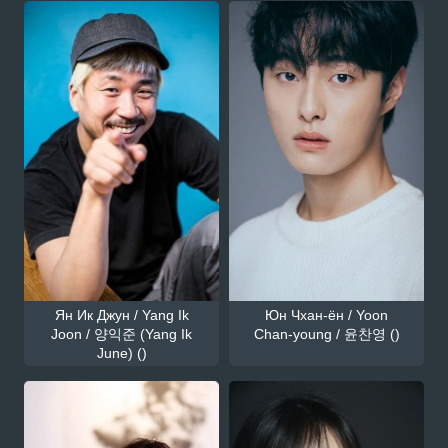
Ян Ик Джун / Yang Ik
Юн Чхан-ён / Yoon
Joon / 양익준 (Yang Ik
Chan-young / 윤찬영 ()
June) ()