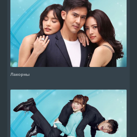
Лакорны