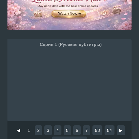
Серия 1 (Русские субтитры)
◀
1
2
3
4
5
6
7
53
54
▶