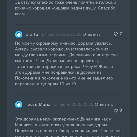
За озвучку спасибо тоже очень приятные голоса и
конечно хорошая концовка радует душу. Спасибо
всем
7
Urartu
17 июня 2026 22:15
Ответить
По моему скромному мнению, дорама удалась.
Актёры сыграли хорошо, чувствовалось химия
между главными героями. Динамично и интересно
смотреть. Чэнь Дулин ме очень нравится,
талантливая и красивая актриса. Чжоу И Жань в
этой дораме мне понравился, в дораме из
Поколения в поколение как-то мне не зашёл его
персонаж, а тут прям 10 из 10.
Гость Мила
17 июня 2026 21:29
Ответить
8
Эта дорама некий эксперимент. Динамика как у
Миников, а контент как у полноценных дорам.
Получилось неплохо. Актеры справились. После нее
смотреть тягучие длинные дорамы старого формата