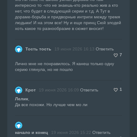
интересно то -что не знаешь-кто реально жив а кто
нет, что будет в следующей серии и т.д. А Тут в
дораме-борьба и придворные интриги между тремя
людьми! И на этом все! Ну и еще принц Сюй злодей
хоть какое то разнообразие в сюжет вносит!
Тость тость
19 июня 2026 16:13
Ответить
7
Лично мне не понравилось. Я канеш только одну
серию глянула, но не пошло
1
Крот
19 июня 2026 16:09
Ответить
Лелик
,
Да все похожи. Но лучше чем мо ли
начало и конец
19 июня 2026 15:22
Ответить