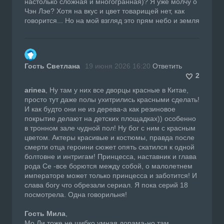
настолько сложная и многогранная)? Я уже молчу о
Чэн Лэе? Хотя на вкус и цвет товарищей нет, как
говорится... Но на мой взгляд это прям небо и земля
Гость Светлана
19 июня 2026 16:20
Ответить
2
arinea
, Ну там у них все дворцы красные в Китае,
просто тут даже полы ухитрились красными сделать!
И как будто они не из дерева-а как резиновое
покрытие делают на детских площадках)) особенно
в тронном зале чудной пол! Ну бог с ним с красным
цветом. Актеры красивые и костюмы, правда после
смерти отца героини сюжет опять скатился к одной
болтовне и интригам! Принцесса, наставник и глава
рода Се -все борются между собой, о малолетнем
императоре может только принцесса и заботится! И
слава богу что обрезали сериал. Я пока серий 18
посмотрела. Одна говорильня!
Гость Мила
,
Мо Ли тоже не шибко умная дорама-но там