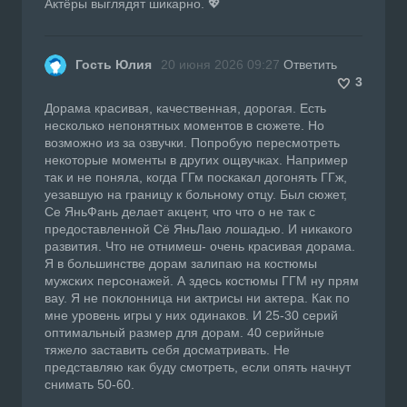
Актёры выглядят шикарно. 💖
Гость Юлия
20 июня 2026 09:27
Ответить
3
Дорама красивая, качественная, дорогая. Есть
несколько непонятных моментов в сюжете. Но
возможно из за озвучки. Попробую пересмотреть
некоторые моменты в других ощвучках. Например
так и не поняла, когда ГГм поскакал догонять ГГж,
уезавшую на границу к больному отцу. Был сюжет,
Се ЯньФань делает акцент, что что о не так с
предоставленной Сё ЯньЛаю лошадью. И никакого
развития. Что не отнимеш- очень красивая дорама.
Я в большинстве дорам залипаю на костюмы
мужских персонажей. А здесь костюмы ГГМ ну прям
вау. Я не поклонница ни актрисы ни актера. Как по
мне уровень игры у них одинаков. И 25-30 серий
оптимальный размер для дорам. 40 серийные
тяжело заставить себя досматривать. Не
представляю как буду смотреть, если опять начнут
снимать 50-60.