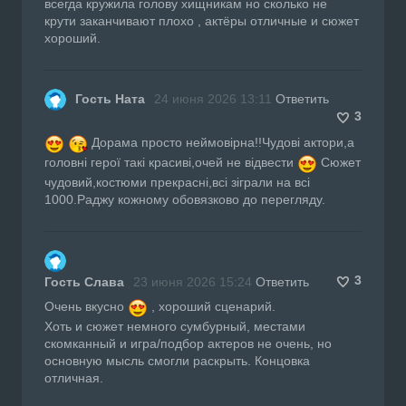
всегда кружила голову хищникам но сколько не
крути заканчивают плохо , актёры отличные и сюжет
хороший.
Гость Ната
24 июня 2026 13:11
Ответить
3
Дорама просто неймовірна!!Чудові актори,а
головні герої такі красиві,очей не відвести
Сюжет
чудовий,костюми прекрасні,всі зіграли на всі
1000.Раджу кожному обовязково до перегляду.
3
Гость Слава
23 июня 2026 15:24
Ответить
Очень вкусно
, хороший сценарий.
Хоть и сюжет немного сумбурный, местами
скомканный и игра/подбор актеров не очень, но
основную мысль смогли раскрыть. Концовка
отличная.