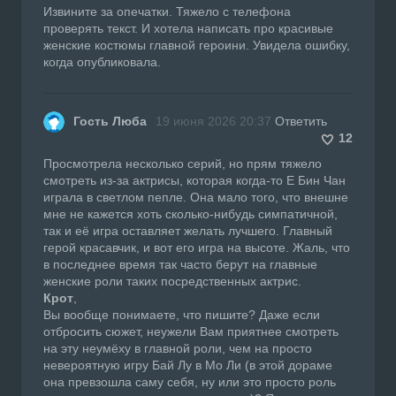
Извините за опечатки. Тяжело с телефона
проверять текст. И хотела написать про красивые
женские костюмы главной героини. Увидела ошибку,
когда опубликовала.
Гость Люба
19 июня 2026 20:37
Ответить
12
Просмотрела несколько серий, но прям тяжело
смотреть из-за актрисы, которая когда-то Е Бин Чан
играла в светлом пепле. Она мало того, что внешне
мне не кажется хоть сколько-нибудь симпатичной,
так и её игра оставляет желать лучшего. Главный
герой красавчик, и вот его игра на высоте. Жаль, что
в последнее время так часто берут на главные
женские роли таких посредственных актрис.
Крот
,
Вы вообще понимаете, что пишите? Даже если
отбросить сюжет, неужели Вам приятнее смотреть
на эту неумёху в главной роли, чем на просто
невероятную игру Бай Лу в Мо Ли (в этой дораме
она превзошла саму себя, ну или это просто роль