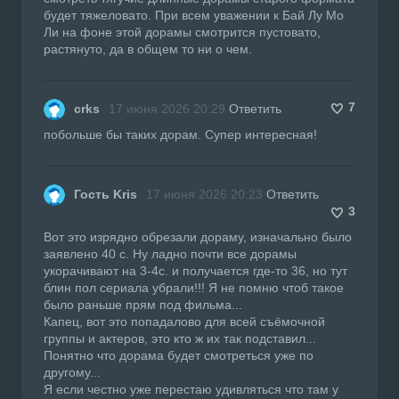
будет тяжеловато. При всем уважении к Бай Лу Мо
Ли на фоне этой дорамы смотрится пустовато,
растянуто, да в общем то ни о чем.
7
crks
17 июня 2026 20:29
Ответить
побольше бы таких дорам. Супер интересная!
Гость Kris
17 июня 2026 20:23
Ответить
3
Вот это изрядно обрезали дораму, изначально было
заявлено 40 с. Ну ладно почти все дорамы
укорачивают на 3-4с. и получается где-то 36, но тут
блин пол сериала убрали!!! Я не помню чтоб такое
было раньше прям под фильма...
Капец, вот это попадалово для всей съёмочной
группы и актеров, это кто ж их так подставил...
Понятно что дорама будет смотреться уже по
другому...
Я если честно уже перестаю удивляться что там у