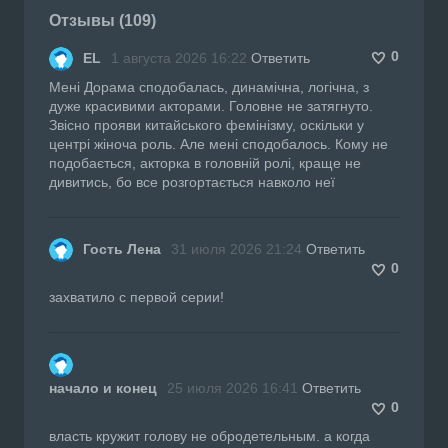
Отзывы (109)
0
EL
1 августа 2026 16:22
Ответить
Мені Дорама сподобалась, динамічна, логічна, з
дуже красивими акторами. Головне не затягнуто.
Звісно прояви китайського фемінізму, оскільки у
центрі жіноча роль. Але мені сподобалось. Кому не
подобається, акторка в головній ролі, краще не
дивитись, бо все розгортається навколо неї
Гость Лена
31 июля 2026 21:24
Ответить
0
захватило с первой серии!
начало и конец
25 июля 2026 16:41
Ответить
0
власть кружит голову не обродетельным. а когда