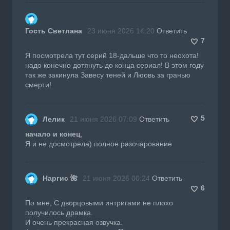
Гость Светлана
23 июня 2026 14:20
Ответить
7
Я посмотрела тут серий 18-дальше что то неохота!
надо конечно дотянуть до конца сериал! В этом году
так же закинула Завесу теней и Люовь за гранью
смерти!
5
Лелик
21 июня 2026 07:09
Ответить
начало и конец
,
Я и не досмотрела) полное разочарование
Наргис 🌺
21 июня 2026 00:24
Ответить
6
По мне, С дворцовыми интригами не плохо
получилось драмка.
И очень прекрасная озвучка.