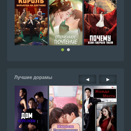
Лучшие дорамы
◀
▶