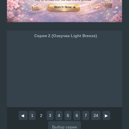
Серия 2 (Озвучка Light Breeze)
◀
1
2
3
4
5
6
7
24
▶