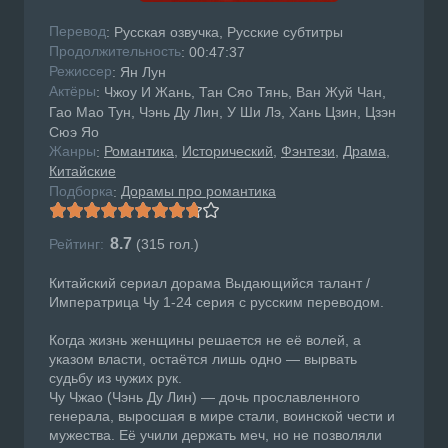
Перевод
: Русская озвучка, Русские субтитры
Продолжительность
: 00:47:37
Режисcер
: Ян Лун
Актёры
: Чжоу И Жань, Тан Сяо Тянь, Ван Жуй Чан,
Гао Мао Тун, Чэнь Ду Лин, У Ши Лэ, Хань Цзин, Цзэн
Сюэ Яо
Жанры
Романтика
Исторический
Фэнтези
Драма
:
Китайские
Подборка
Дорамы про романтика
:
8.7
Рейтинг:
(
315
гол.)
Китайский сериал дорама Выдающийся талант /
Императрица Чу 1-24 серия с русским переводом.
Когда жизнь женщины решается не её волей, а
указом власти, остаётся лишь одно — вырвать
судьбу из чужих рук.
Чу Чжао (Чэнь Ду Лин) — дочь прославленного
генерала, выросшая в мире стали, воинской чести и
мужества. Её учили держать меч, но не позволяли