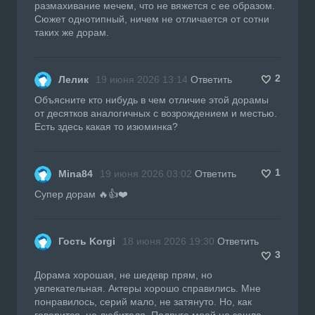
размахивание мечем, что не вяжется с ее образом.
Сюжет однотипный, ничем не отличается от сотни
таких же дорам.
2
Лелик
19 июня 2026 13:14
Ответить
Объясните кто нибудь в чем отличие этой дорамы
от десятков аналогичных с возрождением и местью.
Есть здесь какая то изюминка?
1
Mina84
19 июня 2026 03:02
Ответить
Супер дорам 🔥👍❤️
Гость Korgi
18 июня 2026 19:30
Ответить
3
Дорама хорошая, не шедевр прям, но
увлекательная. Актеры хорошо справились. Мне
понравилось, серий мало, не затянуто. Но, как
говорится, на любителя. Подруге моей не зашла