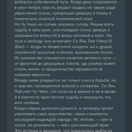
выбирать собственный путь. Когда двор погружается
в омут интриг, король решает выдать её замуж ради
укрепления союза, превращая девушку в пешку в
смертельно опасной политической игре.
Но Чу Чжао не готова склонить голову. Решив взять
судьбу в свои руки, она покидает стены дворца и
оказывается втянутой в вихрь мятежей и войн. На
пути к свободе она встречает Се Янь Лая (Чжоу И
Жан) — когда-то безвестного солдата, но с душой,
опалённой прошлым и мечом, выкованным болью.
Их знакомство становится началом великого пути —
от фронтов до дворцовых покоев, где улыбка может
стоить жизни, а предательство скрывается за
словами верности.
Между ними рождается не только союз в борьбе, но
и чувство, проверенное войной и потерями. Се Янь
Лай учит Чу Чжао, что сила не в звании и не в крови,
а в смелости идти против судьбы и защищать тех,
кого любишь.
Когда старые династии рушатся, а заговоры грозят
уничтожить само королевство, герои становятся
последней надеждой народа. Их любовь — свет в
хаосе, их решимость — меч, рассекающий мрак.
Это история о женщине, что осмелилась выйти из