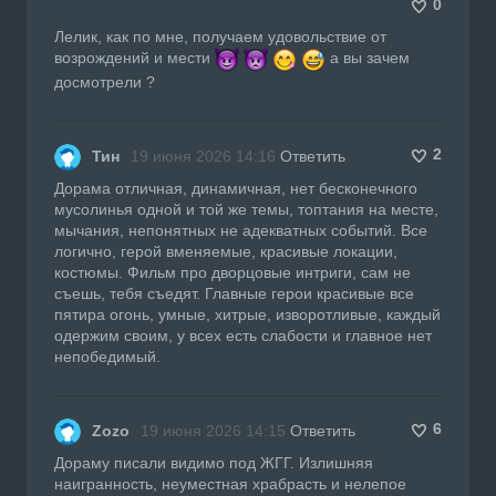
0
Лелик, как по мне, получаем удовольствие от
возрождений и мести
а вы зачем
досмотрели ?
2
Тин
19 июня 2026 14:16
Ответить
Дорама отличная, динамичная, нет бесконечного
мусолинья одной и той же темы, топтания на месте,
мычания, непонятных не адекватных событий. Все
логично, герой вменяемые, красивые локации,
костюмы. Фильм про дворцовые интриги, сам не
съешь, тебя съедят. Главные герои красивые все
пятира огонь, умные, хитрые, изворотливые, каждый
одержим своим, у всех есть слабости и главное нет
непобедимый.
6
Zozo
19 июня 2026 14:15
Ответить
Дораму писали видимо под ЖГГ. Излишняя
наигранность, неуместная храбрасть и нелепое