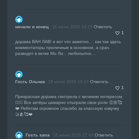
начало и конец
18 июня 2026 18:19
Ответить
1
дорама ВАН ЛАВ! и вот что заметно.... как так здесь
комментаторы приличные в основном, а срач
разводят в ветке Мо Ли... любопытно....
Гость Ольчик
18 июня 2026 18:13
Ответить
1
Прекрасная дорама смотрела с великим интересом
👍🏼🔥 Все актёры шикарно отыграли свои роли 👏🏼🥰
❤️ Ребятам огромное спасибо за классную озвучку
🤝🫂🥰❤️
Гость sana
18 июня 2026 17:49
Ответить