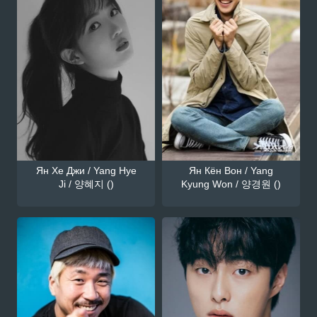
Ян Хе Джи / Yang Hye
Ян Кён Вон / Yang
Ji / 양혜지 ()
Kyung Won / 양경원 ()