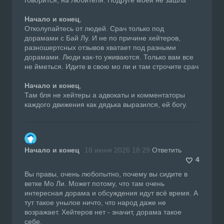
Начало и конец
,
Отколупайтесь от людей. Срач только под
дорамами с Бай Лу. И не по причине хейтеров,
разношертсных отзывов хватает под разными
дорамами. Люди как-то уживаются. Только вам все
не йметься. Идите в свою мо ли и там строчите срач
Начало и конец
,
Там бля не хейтеры а адвокаты и комментаторы
каждого движения как дядька выразился, ей богу.
Начало и конец
18 июня 2026 18:29
Ответить
4
Вы правы, очень любопытно, почему вы сидите в
ветке Мо Ли. Может потому, что там очень
интересная дорама и обсуждения идут всё время. А
тут такое унылое ничто, что народ даже не
возражает. Хейтеров нет - значит, дорама такое
себе.