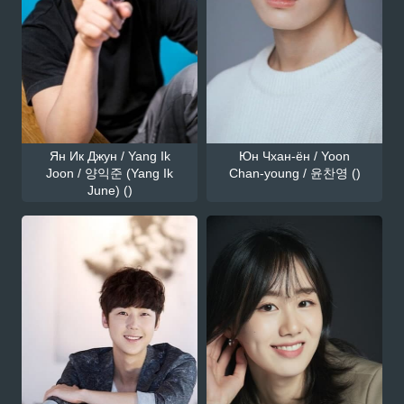
Ян Ик Джун / Yang Ik
Юн Чхан-ён / Yoon
Joon / 양익준 (Yang Ik
Chan-young / 윤찬영 ()
June) ()