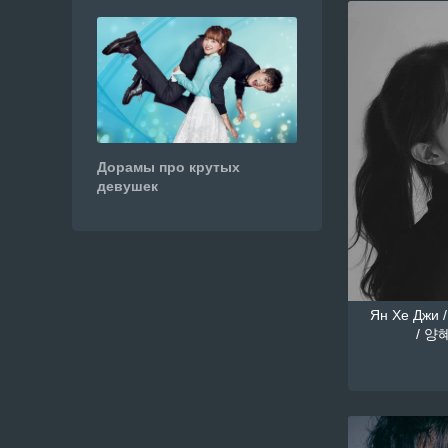
Дорамы про крутых
девушек
Ян Хе Джи /
/ 양혜