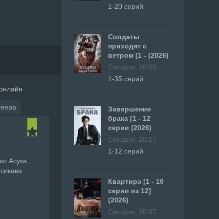
1-20 серий
Солдаты
приходят с
ветром [1 - (2026)
Сегодня, 20:55
1-35 серий
 онлайн
леера
Завершение
брака [1 - 12
серии (2026)
Сегодня, 20:17
1-12 серий
ко Асука,
Исикава
Квартира [1 - 10
серии из 12]
(2026)
Сегодня, 20:07