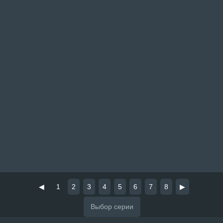
◀
1
2
3
4
5
6
7
8
▶