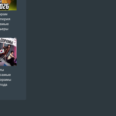
орам
мперия
самые
мьеры
ты
 самые
дорамы
года