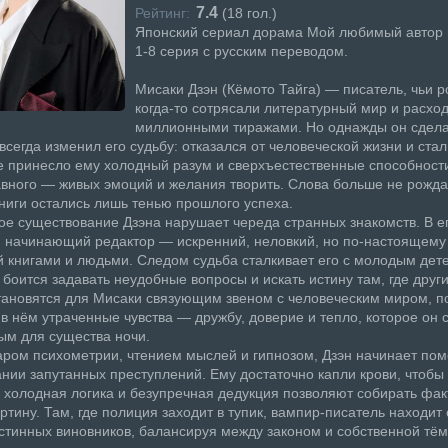
7.4
Рейтинг:
(
18
гол.)
Японский сериал дорама Мой любимый автор 
1-8 серия с русским переводом.
Мисаки Дзэн (Кёмото Тайга) — писатель, чьи 
когда-то сотрясали литературный мир и расхо
миллионными тиражами. Но однажды он сдела
всегда изменил его судьбу: отказался от человеческой жизни и ста
 принесло ему холодный разум и сверхъестественные способности
вного — живых эмоций и желания творить. Слова больше не рожда
книги остались лишь тенью прошлого успеха.
е существование Дзэна нарушает череда странных знакомств. В е
 начинающий редактор — искренний, неловкий, но по-настоящему
 книгами и людьми. Следом судьба сталкивает его с молодым дет
 боится задавать неудобные вопросы и искать истину там, где друг
тановятся для Мисаки связующим звеном с человеческим миром, п
в нём утраченные чувства — дружбу, доверие и тепло, которое он 
м для существа ночи.
ром психометрии, чтением мыслей и гипнозом, Дзэн начинает пом
нии запутанных преступлений. Ему достаточно капли крови, чтобы
 холодная логика и безупречная дедукция позволяют собирать фак
ртину. Там, где полиция заходит в тупик, вампир-писатель находит
стинных виновников, балансируя между законом и собственной тё