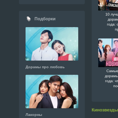
10 луч
Подборки
дорам
года: 
п
Дорамы про любовь
Самые
дорамы
года: ч
по
Кинозвезды
Лакорны