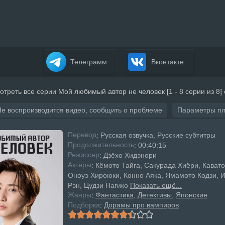
Телеграмм
Вконтакте
отреть все серии Мой любимый автор не человек [1 - 8 серии из 8]
Не воспроизводится видео, сообщить о проблеме
Параметры п
Перевод
: Русская озвучка, Русские субтитры
Продолжительность
: 00:40:15
Режисcер
: Дзёхо Хидэнори
Актёры
: Кёмото Тайга, Сакурада Хиёри, Кавато
Оноуэ Хироюки, Конно Аяка, Ямамото Кодзи, 
Рэн, Цудзи Нагико
Показать ещё...
Жанры
Фантастика
Детективы
Японские
:
Подборка
Дорамы про вампиров
: