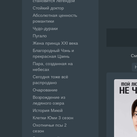
становится легендой
Стойкий доктор
Абсолютная ценность
романтики
Чудо-дураки
Пугало
Жена принца XXI века
Благородный Чэнь и
См
прекрасная Цзинь
Пара, созданная на
небесах
Сегодня тоже всё
распродано
Очарование
Возрождение из
ледяного озера
История Миюй
Клетки Юми 3 сезон
Охотничьи псы 2
сезон