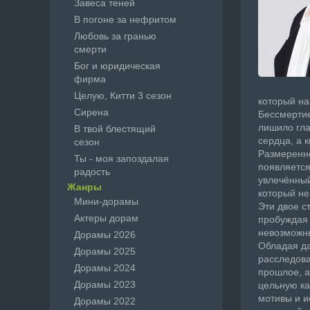
Завеса теней
В погоне за нефритом
Любовь за гранью
смерти
Бог и юридическая
фирма
Целую, Китти 3 сезон
который на
Сирена
Бессмертие
лишило гла
В твой блестящий
сердца, а 
сезон
Размеренно
Ты - моя запоздалая
появляется
радость
увлечённый
Жанры
который не
Мини-дорамы
Эти двое с
Актеры дорам
пробуждая 
невозможны
Дорамы 2026
Обладая да
Дорамы 2025
расследова
Дорамы 2024
прошлое, а
Дорамы 2023
цельную ка
мотивы и и
Дорамы 2022