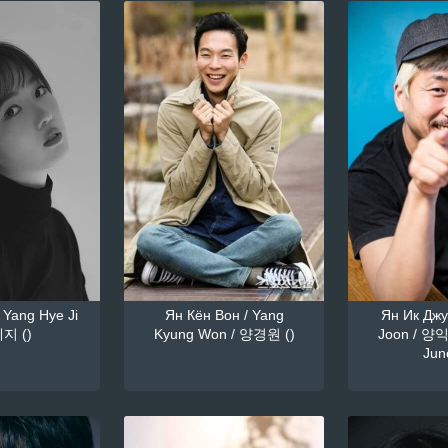
 Yang Hye Ji
Ян Кён Вон / Yang
Ян Ик Джун
지 ()
Kyung Won / 양경원 ()
Joon / 양익
June