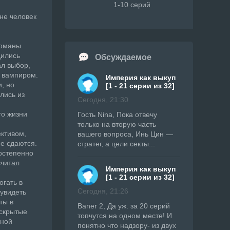
1-10 серий
не человек
романы
дились
Обсуждаемое
л выбор,
л вампиром.
Империя как выкуп
, но
[1 - 21 серии из 32]
лись из
Сегодня, 21:30
го жизни
Гость Nina, Пока отвечу
только на вторую часть
ективом,
вашего вопроса, Инь Цин —
ие сдаются.
стратег, а цели секты...
остепенно
считал
Империя как выкуп
[1 - 21 серии из 32]
огать в
Сегодня, 21:26
 увидеть
ты в
Baner 2, Да уж. за 20 серий
 скрытые
топчутся на одном месте! И
мной
понятно что надзору- из двух