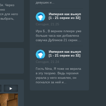
девушек и...
бя. Через
нно
ся для него
Империя как выкуп
[1 - 21 серии из 32]
 выбрать,
Сегодня, 21:25
Ира Б., В вернем плеере уже
больше часа как добавлена
озвучка Дубликов 21 серии....
Империя как выкуп
[1 - 21 серии из 32]
Сегодня, 21:24
Гость Nina, Я тоже не верила
в эту теорию. Ведь героиня
украла у него кошелек, он
погнался за ней и...
▶