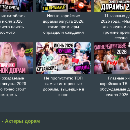
ших китайских
Новые корейские
11 главных д
 июля 2026
дорамы августа 2026:
2026 года: «И
с чего начать
какие премьеры
как выкуп» и 
росмотр
оправдали ожидания
громкие пре
сезона
 ожидаемые
Не пропустите: ТОП
Главные хи
 августа 2026
самые интересные
корейского ТВ:
то точно стоит
дорамы, вышедшие в
обсуждаемые 
смотреть
июне
начала 2026 
 - Актеры дорам