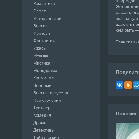
природой.
Романтика
Эта истори
Спорт
расследова
Исторический
возвращает
шагом к по
Боевик
кем быть —
Фэнтези
Фантастика
Трансляция
Ужасы
Музыка
Мистика
Мелодрама
Поделит
Криминал
Военный
Боевые искусства
Приключения
Триллер
Похожие
Комедия
Драма
Детективы
Тайваньские