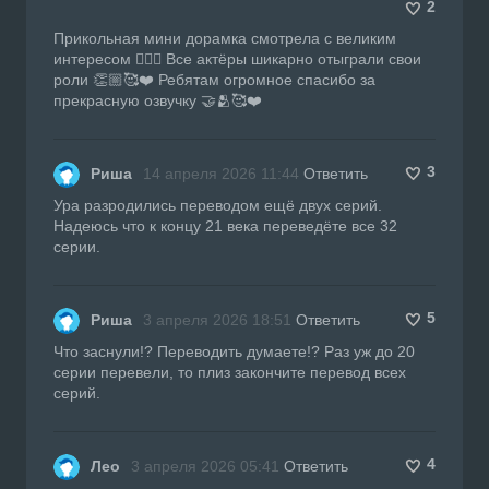
2
Прикольная мини дорамка смотрела с великим
интересом 👍🏼🔥 Все актёры шикарно отыграли свои
роли 👏🏼🥰❤️ Ребятам огромное спасибо за
прекрасную озвучку 🤝🫂🥰❤️
3
Риша
14 апреля 2026 11:44
Ответить
Ура разродились переводом ещё двух серий.
Надеюсь что к концу 21 века переведёте все 32
серии.
5
Риша
3 апреля 2026 18:51
Ответить
Что заснули!? Переводить думаете!? Раз уж до 20
серии перевели, то плиз закончите перевод всех
серий.
4
Лео
3 апреля 2026 05:41
Ответить