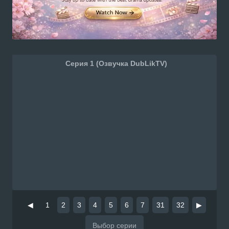
Серия 1 (Озвучка DubLikTV)
◀
1
2
3
4
5
6
7
31
32
▶