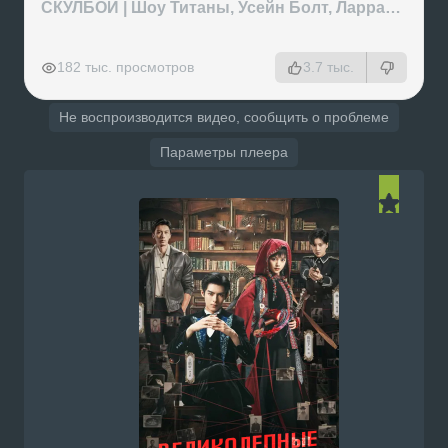
СКУЛБОЙ | Шоу Титаны, Усейн Болт, Ларрат, Зашквар!
РЕКЛАМА
РЕКЛАМА
РЕКЛАМА
РЕКЛАМА
182 тыс. просмотров
3.7 тыс.
Не воспроизводится видео, сообщить о проблеме
Параметры плеера