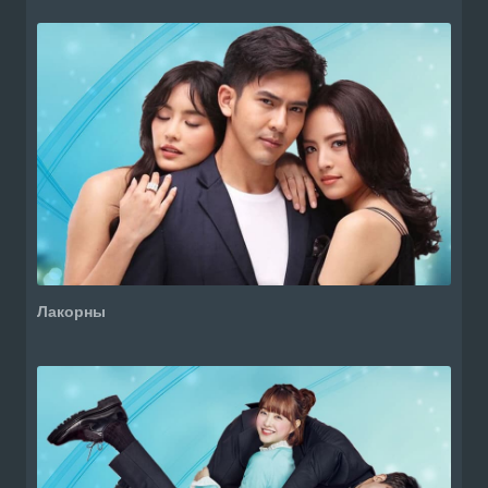
Лакорны