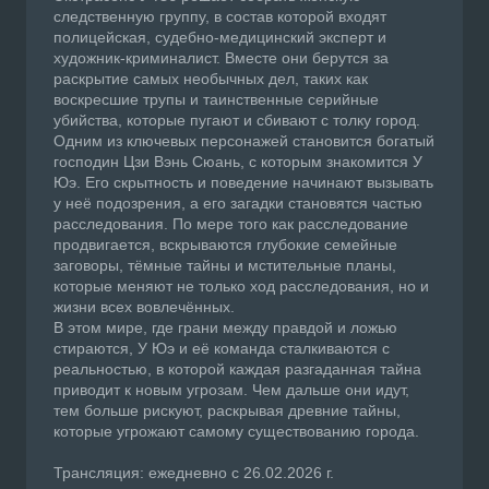
следственную группу, в состав которой входят
полицейская, судебно-медицинский эксперт и
художник-криминалист. Вместе они берутся за
раскрытие самых необычных дел, таких как
воскресшие трупы и таинственные серийные
убийства, которые пугают и сбивают с толку город.
Одним из ключевых персонажей становится богатый
господин Цзи Вэнь Сюань, с которым знакомится У
Юэ. Его скрытность и поведение начинают вызывать
у неё подозрения, а его загадки становятся частью
расследования. По мере того как расследование
продвигается, вскрываются глубокие семейные
заговоры, тёмные тайны и мстительные планы,
которые меняют не только ход расследования, но и
жизни всех вовлечённых.
В этом мире, где грани между правдой и ложью
стираются, У Юэ и её команда сталкиваются с
реальностью, в которой каждая разгаданная тайна
приводит к новым угрозам. Чем дальше они идут,
тем больше рискуют, раскрывая древние тайны,
которые угрожают самому существованию города.
Трансляция: ежедневно с 26.02.2026 г.