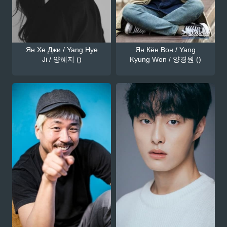
Ян Хе Джи / Yang Hye
Ян Кён Вон / Yang
Ji / 양혜지 ()
Kyung Won / 양경원 ()