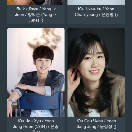
Ян Ик Джун / Yang Ik
Юн Чхан-ён / Yoon
Joon / 양익준 (Yang Ik
Chan-young / 윤찬영 ()
June) ()
Юн Чон Хун / Yoon
Юн Сан Чжон / Yoon
Jong Hoon (1984) / 윤종
Sang Jung / 윤상정 ()
훈 ()