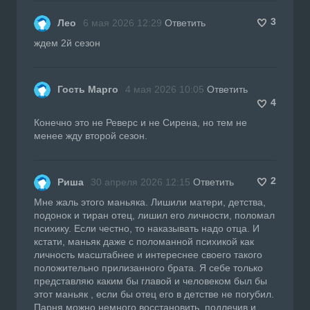
3
Лео
6 мая 2026 12:29
Ответить
ждем 2й сезон
Гость Марго
4 мая 2026 10:05
Ответить
4
Конечно это не Реверс и не Сирена, но тем не
менее жду второй сезон.
2
Риша
30 апреля 2026 12:15
Ответить
Мне жаль этого маньяка. Лишили матери, детства,
подонок и тиран отец, лишил его личности, поломал
психику. Если честно, то наказывать надо отца. И
кстати, маньяк даже с поломанной психикой как
личность масштабнее и интереснее своего такого
положительно прилизанного брата. Я себе только
представляю каким бы главой и человеком был бы
этот маньяк , если бы отец его в детстве не погубил.
Парня можно немного восстановить, подлечив и