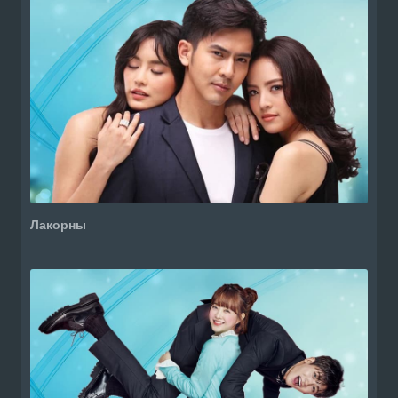
Лакорны