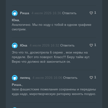
1
Риша
4 июля 2026 16:36
Ответить
Юна
,
Аналогично. Мы по ходу с тобой в одном графике
смотрим.
1
Юна
4 июля 2026 16:32
Ответить
Это что то, досмотрела 6 серию , мои нервы на
пределе. Вот это поворот. Класс!!! Беру тайм аут.
Верю что должно всё закончиться ок.
1
пипец
4 июля 2026 16:06
Ответить
Риша.
,
твои фашистские пожелания сохранены и переданы
куда надо, миротворческую риторику менять поздно.