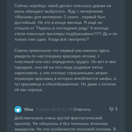
Сейчас корейцы такой десант классных дорам на
июль обещают выбросить. Жду с нетерпение
«Магазин для киллеров» 2 сезон , первый был
достойный. Но это в конце месяца. Я ещё не
отошла от "Парень в последнем ряду" А японцы
стали классные триллеры подбрасывать!!!!!!! Да и не
только они одни. Когда всё смотреть!?
Самое прикольное что первый раз именно здесь
увидела по настоящему красивую японку, с
пластикой или нет, определить трудно. Но вот в чём
парадокс, они ей на пол лица родимое пятно
нарисовали, у них столько страшненьких актрис
играющих красавиц в которых влюбляются шефы, а
тут красавица и обезображенная. Но даже с пятном
ой как хороша.
1
Юна
4 июля 2026 11:38
Ответить
Действительно очень крутой фантастический
триллер. Не обошлось и без типичных японских
закидонов. Но это особенности японской психики. В