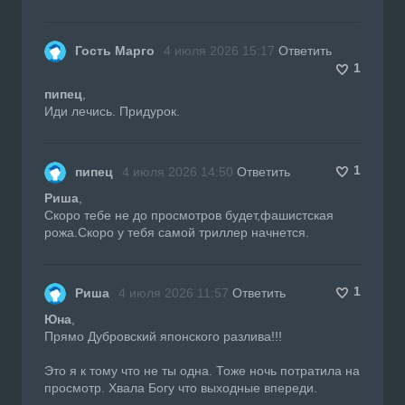
Гость Марго
4 июля 2026 15:17
Ответить
1
пипец
,
Иди лечись. Придурок.
1
пипец
4 июля 2026 14:50
Ответить
Риша
,
Скоро тебе не до просмотров будет,фашистская
рожа.Скоро у тебя самой триллер начнется.
1
Риша
4 июля 2026 11:57
Ответить
Юна
,
Прямо Дубровский японского разлива!!!
Это я к тому что не ты одна. Тоже ночь потратила на
просмотр. Хвала Богу что выходные впереди.