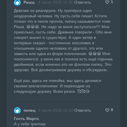
1
Риша.
4 июля 2026 15:36
Ответить
Девочки не реагируем. Ну припёрся один
нездоровый человек. Ну пусть себе пишет. Кстати,
только что в ленте прочла, пипец оказывается тоже
Риша. 😀😀😀. Не надо за меня заступаться!!!! Мне
прикольно, пусть себе. Древние говорили - Обо мне
говорят значит я существую. А один актёр в
интервью сказал - постоянное злословие в
отношении одного человека от другого, это или
зависть или одна из форм поклонения. 😀😀😀 Мне
поклоняются. у меня как я поняла есть ещё парочка
двойников, если конечно это не фэнтези пипец. Это
здорово. Всё досматриваем дораму и обсуждаем.
Ещё раз, здесь не помойка. мы здесь делимся
своими впечатлениями. И переходим на
следующую дораму. Всем peace .🥰🥰😘
0
пипец
4 июля 2026 15:20
Ответить
Гость Марго
,
А у тебя триппер