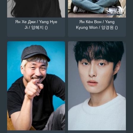
Ян Хе Джи / Yang Hye
Ян Кён Вон / Yang
Ji / 양혜지 ()
Kyung Won / 양경원 ()