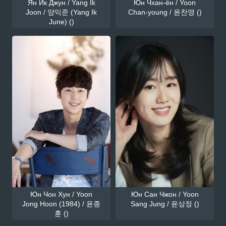
Ян Ик Джун / Yang Ik
Юн Чхан-ён / Yoon
Joon / 양익준 (Yang Ik
Chan-young / 윤찬영 ()
June) ()
Юн Чон Хун / Yoon
Юн Сан Чжон / Yoon
Jong Hoon (1984) / 윤종
Sang Jung / 윤상정 ()
훈 ()