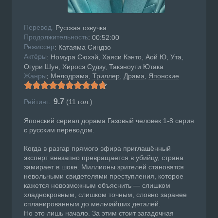
Перевод
: Русская озвучка
Продолжительность
: 00:52:00
Режисcер
: Катаяма Синдзо
Актёры
: Номура Сюхэй, Хаяси Кэнто, Аой Ю, Ута,
Огури Шун, Хиросэ Судзу, Такэноути Ютака
Жанры
Мелодрама
Триллер
Драма
Японские
:
9.7
Рейтинг:
(
11
гол.)
Японский сериал дорама Газовый человек 1-8 серия
с русским переводом.
Когда в разгар прямого эфира приглашённый
эксперт внезапно превращается в убийцу, страна
замирает в шоке. Миллионы зрителей становятся
невольными свидетелями преступления, которое
кажется невозможным объяснить — слишком
хладнокровным, слишком точным, словно заранее
спланированным до мельчайших деталей.
Но это лишь начало. За этим стоит загадочная