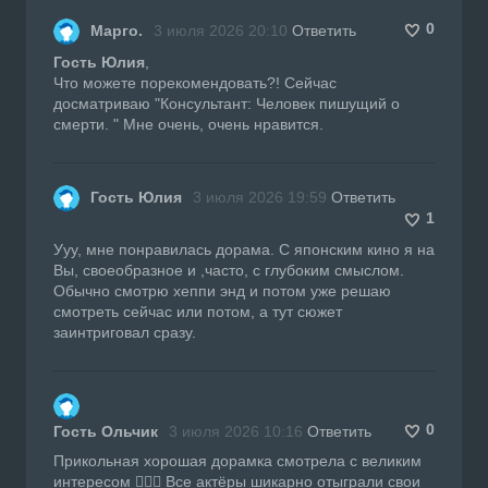
0
Марго.
3 июля 2026 20:10
Ответить
Гость Юлия
,
Что можете порекомендовать?! Сейчас
досматриваю "Консультант: Человек пишущий о
смерти. " Мне очень, очень нравится.
Гость Юлия
3 июля 2026 19:59
Ответить
1
Ууу, мне понравилась дорама. С японским кино я на
Вы, своеобразное и ,часто, с глубоким смыслом.
Обычно смотрю хеппи энд и потом уже решаю
смотреть сейчас или потом, а тут сюжет
заинтриговал сразу.
0
Гость Ольчик
3 июля 2026 10:16
Ответить
Прикольная хорошая дорамка смотрела с великим
интересом 👍🏼🔥 Все актёры шикарно отыграли свои