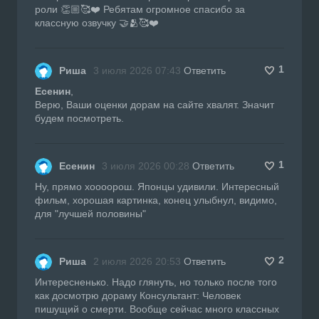
роли 👏🏼🥰❤️ Ребятам огромное спасибо за
классную озвучку 🤝🫂🥰❤️
1
Риша
3 июля 2026 07:43
Ответить
Есенин
,
Верю, Ваши оценки дорам на сайте хвалят. Значит
будем посмотреть.
1
Есенин
3 июля 2026 00:28
Ответить
Ну, прямо хоооорош. Японцы удивили. Интересный
фильм, хорошая картинка, конец улыбнул, видимо,
для "лучшей половины"
2
Риша
2 июля 2026 20:53
Ответить
Интересненько. Надо глянуть, но только после того
как досмотрю дораму Консультант: Человек
пишущий о смерти. Вообще сейчас много классных