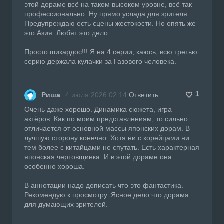
этой дораме всё на таком высоком уровне, всё так
профессионально. Ну прямо услада для зрителя.
Предупреждаю есть сцены жестокости. Но опять же
это Азия. Любят это дело
Просто шикардос!!! Я на 4 серии, каюсь, всю третью
серию держала кулачки за Газового человека.
1
Риша
4 июля 2026 02:14
Ответить
Очень даже хорошо. Динамика сюжета, игра
актёров. Как по моим представлениям, то сильно
отличается от основной массы японских дорам. В
лучшую сторону конечно. Хотя ни с корейцами ни
тем более с китайцами не спутать. Есть характерная
японская чертовщинка. И в этой дораме она
особенно хороша.
В аннотации надо дописать что это фантастика.
Рекомендую к просмотру. Ясное дело что дорама
для думающих зрителей.