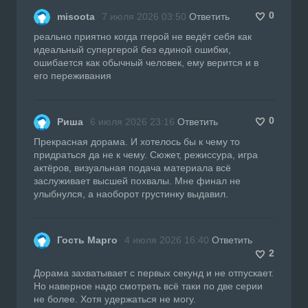
0
misoota
7 июля 2026 03:50
Ответить
реально приятно когда ггерой не ведёт себя как
идеальный супергерой без единой ошибки,
ошибается как обычный человек, ему верится и в
его переживания
0
Риша
6 июля 2026 23:16
Ответить
Прекрасная дорама. И хотелось бы к чему то
придраться да не к чему. Сюжет, режиссура, игра
актёров, визуальная подача материала всё
заслуживает высшей похвалы. Мне финал не
улыбнулся, а наоборот грустинку выдавил.
Гость Марго
4 июля 2026 16:40
Ответить
2
Дорама захватывает с первых секунд и не отпускает.
Но наверное надо смотреть всё таки по две серии
не более. Хотя удержаться не могу.