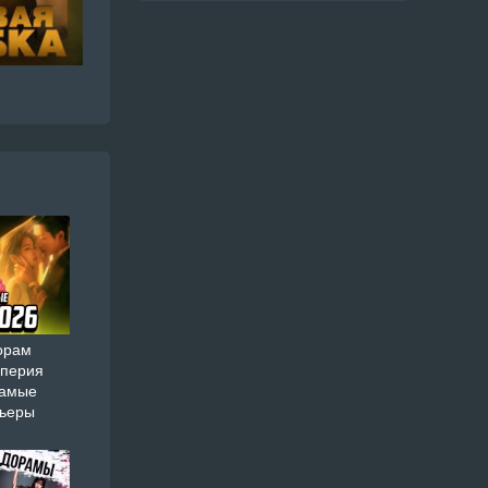
орам
мперия
самые
мьеры