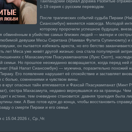
Таиландский сериал дорама Разбитые отраже
1-19 серия с русским переводом.
После трагических событий судьба Пираки (На
Сиансомбун) меняется навсегда. Молодой инт
которому пророчили успешное будущее, внез
я обвинённым в убийстве самых близких людей — матери и сестры
 любимой девушки Месы Сиритана (Намван Фулита Супинчомпу) и 
ловушки, он пытается избежать ареста, но его бегство заканчиваетс
ть лет Меса уже живёт другой жизнью: она стала популярной актри
отношениях с Махасамутом Пхасукампанатом (Луис Скотт), наслед
й семьи. Но прошлое неожиданно возвращается, когда перед ней 
чат (Най Напат Сиансомбун) — мужчина, поразительно похожий н
Пираку. Его появление нарушает её спокойствие и заставляет внов
я с болью, сомнениями и чувством вины.
 в круг опасных тайн втягивается и Фахсай Пхасукампанат (Минт 
ат), сестра Махасамута, недавно вернувшаяся из-за границы. Чем
одят к истине, тем очевиднее становится: давняя трагедия была л
утины лжи. А Ваю готов идти до конца, чтобы восстановить справе
равду о смерти Пираки и его семьи.
с 15.04.2026 г., Ср.,Чт.