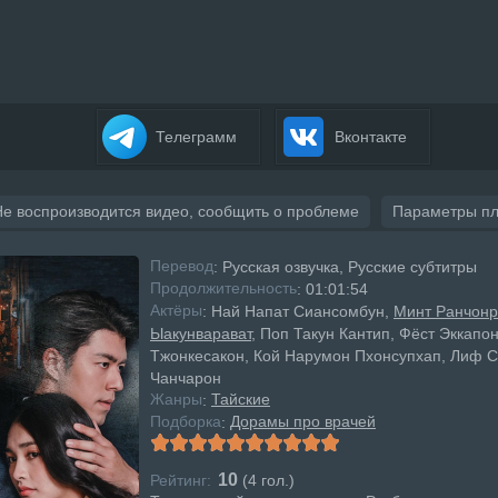
Телеграмм
Вконтакте
Не воспроизводится видео, сообщить о проблеме
Параметры п
Перевод
: Русская озвучка, Русские субтитры
Продолжительность
: 01:01:54
Актёры
: Най Напат Сиансомбун,
Минт Ранчонр
Ыакунварават
, Поп Такун Кантип, Фёст Эккапо
Тжонкесакон, Кой Нарумон Пхонсупхап, Лиф С
Чанчарон
Жанры
Тайские
:
Подборка
Дорамы про врачей
:
10
Рейтинг:
(
4
гол.)