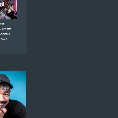
ты
 самые
дорамы
года