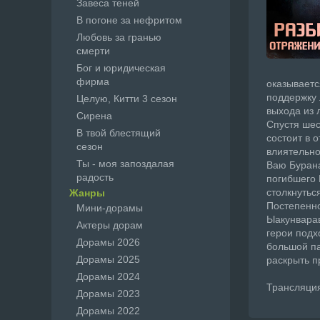
Завеса теней
В погоне за нефритом
Любовь за гранью
смерти
Бог и юридическая
фирма
оказываетс
поддержку
Целую, Китти 3 сезон
выхода из 
Сирена
Спустя шес
В твой блестящий
состоит в 
сезон
влиятельно
Ты - моя запоздалая
Ваю Бурана
радость
погибшего 
столкнутьс
Жанры
Постепенно
Мини-дорамы
Ыакунварав
Актеры дорам
герои подх
Дорамы 2026
большой па
Дорамы 2025
раскрыть п
Дорамы 2024
Трансляция 
Дорамы 2023
Дорамы 2022