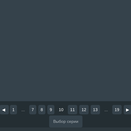
◀
1
...
7
8
9
10
11
12
13
...
19
▶