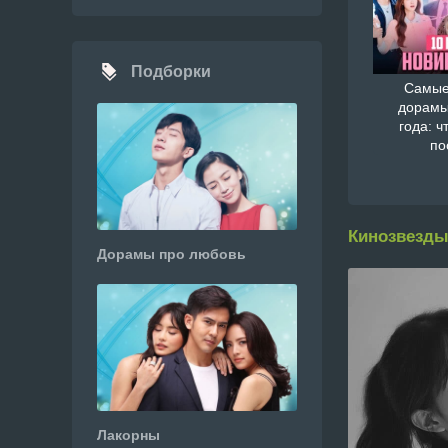
Подборки
Самые
дорамы
года: ч
по
Кинозвезды
Дорамы про любовь
Лакорны