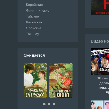
Корейские
Филиппинские
Тайские
Китайские
Японские
Ток-шоу
Видео но
Ожидается
10 луч
дорам
года: 
п