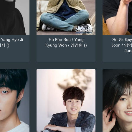
 Yang Hye Ji
Ян Кён Вон / Yang
Ян Ик Джун
지 ()
Kyung Won / 양경원 ()
Joon / 양익
June