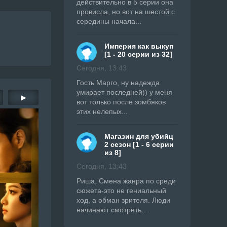
действительно в 5 серии она
провисла, но вот на шестой с
середины начала...
Империя как выкуп
[1 - 20 серии из 32]
Сегодня, 13:43
Гость Марго, ну надежда
умирает последней)) у меня
▶
вот только после зомбяков
этих нелепых...
Магазин для убийц
2 сезон [1 - 6 серии
из 8]
Сегодня, 13:43
Риша, Смена жанра по среди
сюжета-это не гениальный
ход, а обман зрителя. Люди
начинают смотреть...