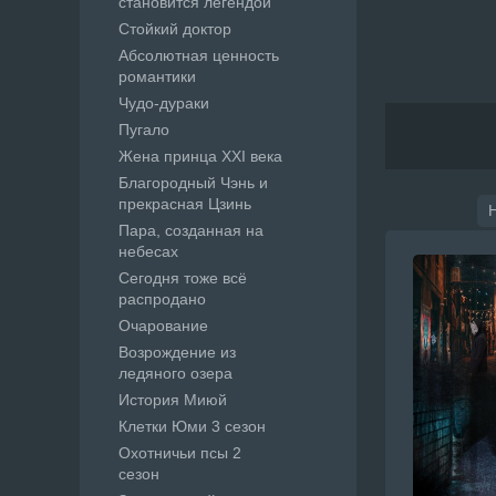
становится легендой
Стойкий доктор
Абсолютная ценность
романтики
Чудо-дураки
Пугало
Жена принца XXI века
Благородный Чэнь и
прекрасная Цзинь
Пара, созданная на
небесах
Сегодня тоже всё
распродано
Очарование
Возрождение из
ледяного озера
История Миюй
Клетки Юми 3 сезон
Охотничьи псы 2
сезон