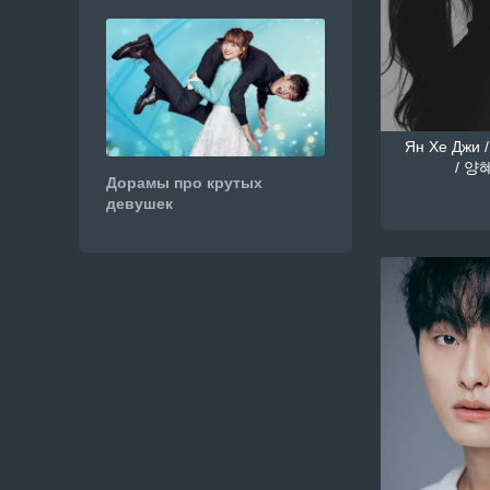
Ян Хе Джи /
/ 양혜
Дорамы про крутых
девушек