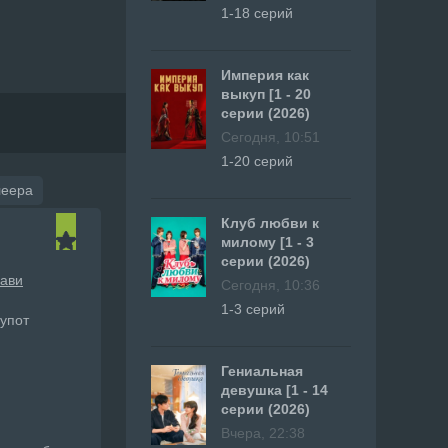
1-18 серий
Империя как
выкуп [1 - 20
серии (2026)
Сегодня, 10:51
1-20 серий
леера
Клуб любви к
милому [1 - 3
серии (2026)
ави
Сегодня, 10:36
н
1-3 серий
упот
Гениальная
девушка [1 - 14
серии (2026)
Вчера, 22:38