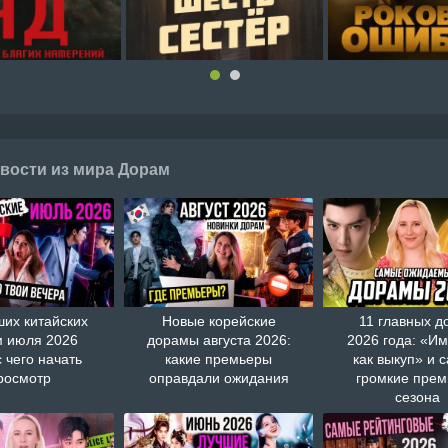
вости из мира Дорам
ших китайских
Новые корейские
11 главных д
 июля 2026
дорамы августа 2026:
2026 года: «И
с чего начать
какие премьеры
как выкуп» и 
росмотр
оправдали ожидания
громкие пре
сезона