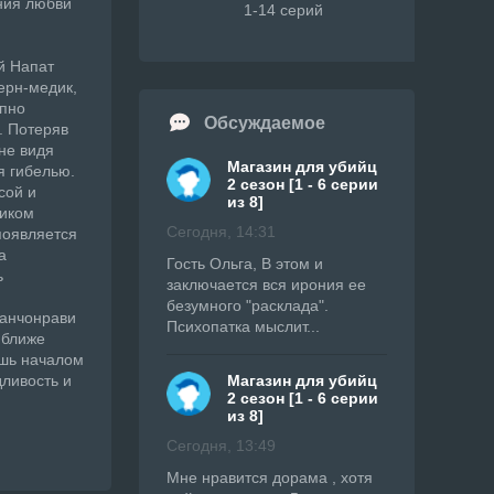
ния любви
1-14 серий
й Напат
ерн-медик,
апно
Обсуждаемое
. Потеряв
не видя
Магазин для убийц
я гибелью.
2 сезон [1 - 6 серии
сой и
из 8]
ником
Сегодня, 14:31
появляется
а
Гость Ольга, В этом и
ь
заключается вся ирония ее
безумного "расклада".
Ранчонрави
Психопатка мыслит...
 ближе
ишь началом
дливость и
Магазин для убийц
2 сезон [1 - 6 серии
из 8]
Сегодня, 13:49
Мне нравится дорама , хотя