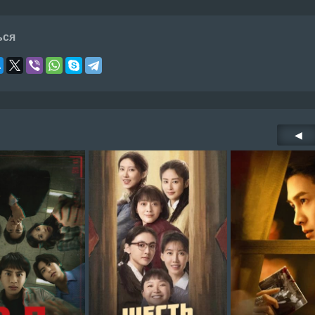
ься
◀