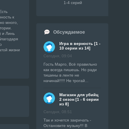
1-4 серий
Есть
нность к
но много,
тории.
Обсуждаемое
) и Линь
благодаря
Игра в верность [1 -
о
10 серии из 14]
атой жизни
Сегодня, 09:04
Гость Марго, Всё правильно
как всегда пишешь. Но ради
тишины в ленте не
начинай!!!!! Не трогай...
Магазин для убийц
2 сезон [1 - 6 серии
из 8]
Сегодня, 08:51
Так и хочется закричать -
Остановите музыку!!! В