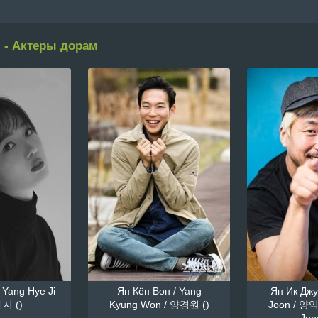
 - Актеры дорам
 Yang Hye Ji
Ян Кён Вон / Yang
Ян Ик Джун
지 ()
Kyung Won / 양경원 ()
Joon / 양익