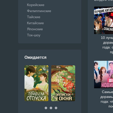
Корейские
Филиппинские
Тайские
Китайские
Японские
Ток-шоу
10 луч
дорам
года: 
п
Ожидается
Самые
дорамы
года: ч
по