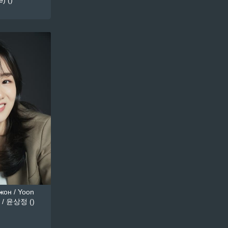
) ()
он / Yoon
 / 윤상정 ()