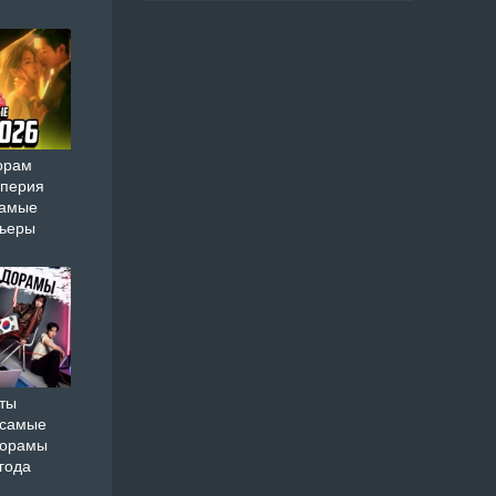
орам
мперия
самые
мьеры
ты
 самые
дорамы
года