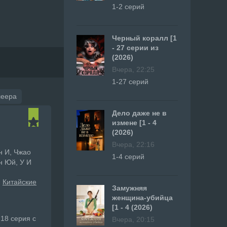
1-2 серий
Черный коралл [1
- 27 серии из
(2026)
Вчера, 22:25
1-27 серий
леера
Дело даже не в
измене [1 - 4
(2026)
Вчера, 22:16
н И, Чжао
1-4 серий
н Юй, У И
Китайские
Замужняя
женщина-убийца
[1 - 4 (2026)
18 серия с
Вчера, 20:15