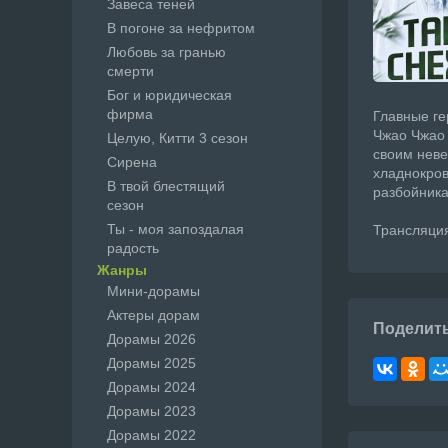
Завеса теней
В погоне за нефритом
Любовь за гранью
смерти
Бог и юридическая
фирма
Главные ге
Чжао Чжао 
Целую, Китти 3 сезон
своим неве
Сирена
хладнокров
В твой блестящий
разбойника
сезон
Ты - моя запоздалая
Трансляция
радость
Жанры
Мини-дорамы
Актеры дорам
Поделит
Дорамы 2026
Дорамы 2025
Дорамы 2024
Дорамы 2023
Дорамы 2022