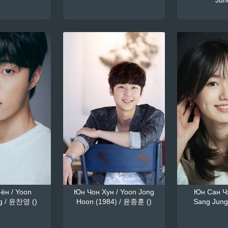
June
ён / Yoon
Юн Чон Хун / Yoon Jong
Юн Сан Чж
g / 윤찬영 ()
Hoon (1984) / 윤종훈 ()
Sang Jung