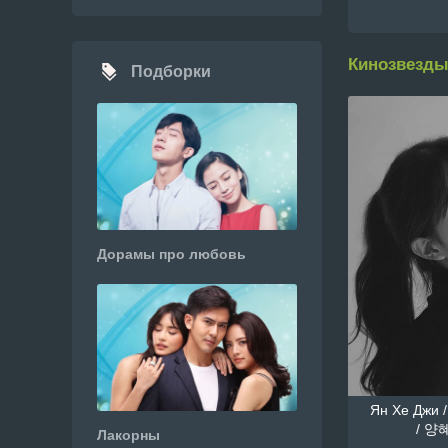
Кинозвезды
Подборки
Дорамы про любовь
Ян Хе Джи /
/ 양혜
Лакорны