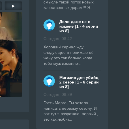
смысле такой поток новых
▶
качественных дорам!!! Я...
Дело даже не в
измене [1 - 4 серии
из 8]
Сегодня, 08:42
Хороший сериал жду
следующее я понимаю её
жену это так больно когда
тебе муж изменяет...
Магазин для убийц
2 сезон [1 - 6 серии
из 8]
Сегодня, 08:39
Гость Марго, Ты хотела
написать первому сезону. И
вот тут я возражаю, первый ,
это как любит...