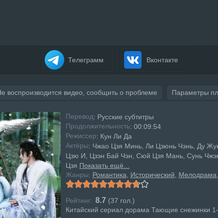
Телеграмм
Вконтакте
Не воспроизводится видео, сообщить о проблеме
Параметры п
Перевод
: Русские субтитры
Продолжительность
: 00:09:54
Режисcер
: Кун Ли Да
Актёры
: Чжао Цзя Минь, Ли Цзюнь Чэнь, Ду Жу
Цзю И, Цзэн Бай Чэн, Сюй Цзя Мань, Сунь Чжэ
Цзя
Показать ещё...
Жанры
Романтика
Исторический
Мелодрама
:
8.7
Рейтинг:
(
37
гол.)
Китайский сериал дорама Тающие снежинки 1-