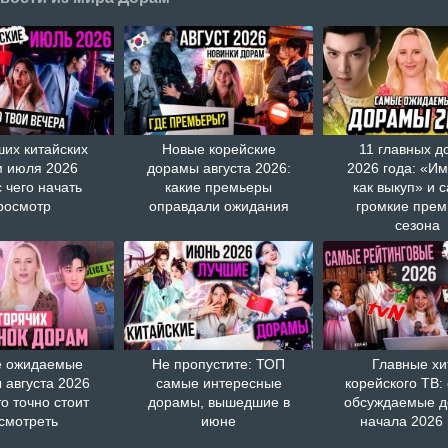
ших китайских
Новые корейские
11 главных д
 июля 2026
дорамы августа 2026:
2026 года: «И
с чего начать
какие премьеры
как выкуп» и 
росмотр
оправдали ожидания
громкие пре
сезона
 ожидаемые
Не пропустите: ТОП
Главные хи
 августа 2026
самые интересные
корейского ТВ:
то точно стоит
дорамы, вышедшие в
обсуждаемые 
смотреть
июне
начала 2026 