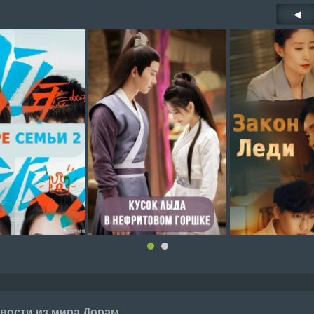
◀
вости из мира Дорам