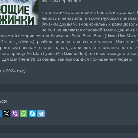
русским переводом.
По тематике эта история о боевых искусствах. 
любовь и ненависть, а также глубокая привяза
близким друзьям, эмоциональных драм доволь
но они не являются основной темой данной ис
рои этой истории сестра-близнецы Линь Вань Вань (Чжао Цзя Минь
(Чжао Цзя Минь), разбирающиеся в травах и медицине. Известны 
роятным навыкам, сёстры однажды привлекают внимание не тольк
ного принца Ли Шан Гуаня (Ли Цзюнь Чен), но и мечтающего о бог
 Цзя Цзя (Ченг И) из банды, занимающийся похищением людей.
 в 2024 году.
ься