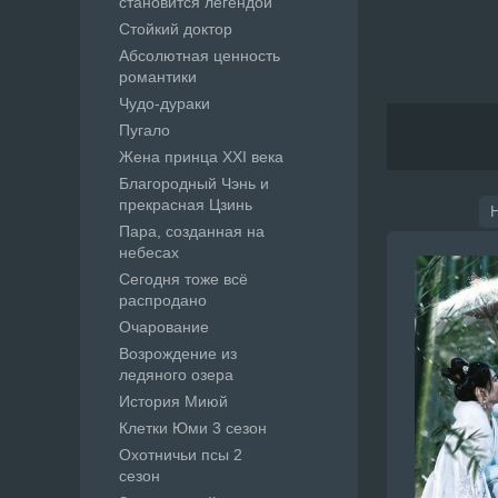
становится легендой
Стойкий доктор
Абсолютная ценность
романтики
Чудо-дураки
Пугало
Жена принца XXI века
Благородный Чэнь и
прекрасная Цзинь
Пара, созданная на
небесах
Сегодня тоже всё
распродано
Очарование
Возрождение из
ледяного озера
История Миюй
Клетки Юми 3 сезон
Охотничьи псы 2
сезон