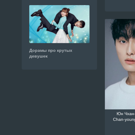
Дорамы про крутых
девушек
Юн Чхан-
Chan-youn