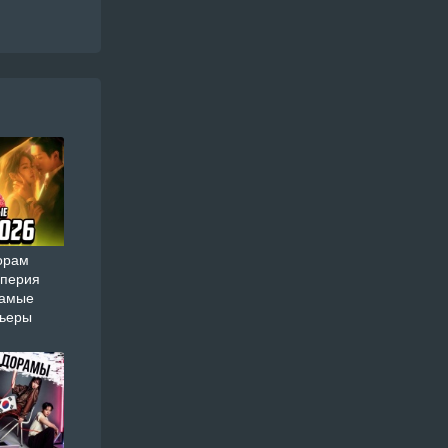
орам
мперия
самые
мьеры