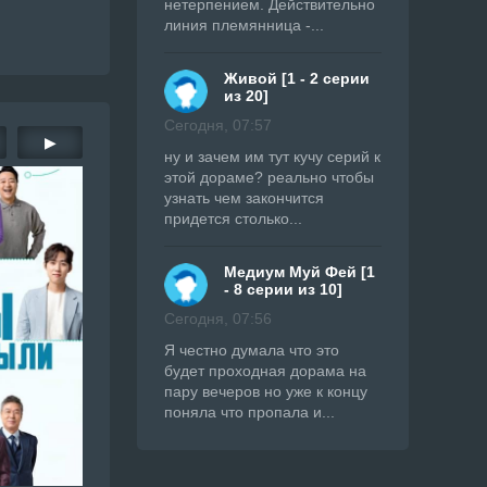
нетерпением. Действительно
линия племянница -...
Живой [1 - 2 серии
из 20]
Сегодня, 07:57
▶
ну и зачем им тут кучу серий к
этой дораме? реально чтобы
узнать чем закончится
придется столько...
Медиум Муй Фей [1
- 8 серии из 10]
Сегодня, 07:56
Я честно думала что это
будет проходная дорама на
пару вечеров но уже к концу
поняла что пропала и...