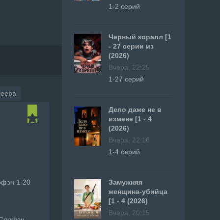
1-2 серий
Черный коралл [1
- 27 серии из
(2026)
Вчера, 22:25
1-27 серий
леера
Дело даже не в
измене [1 - 4
(2026)
Вчера, 22:16
1-4 серий
офэн 1-20
Замужняя
женщина-убийца
[1 - 4 (2026)
Вчера, 20:15
 Сяофэн