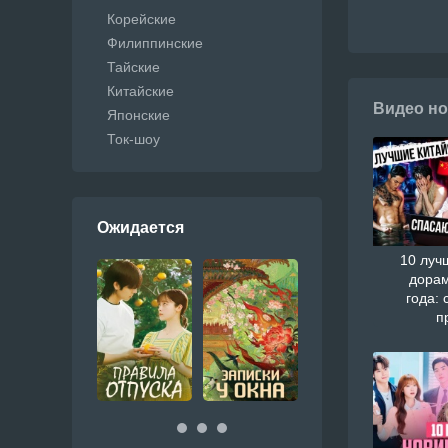
Корейские
Филиппинские
Тайские
Китайские
Видео но
Японские
Ток-шоу
Ожидается
10 луч
дорам
года: 
п