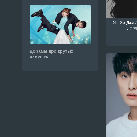
Ян Хе Джи /
/ 양혜
Дорамы про крутых
девушек