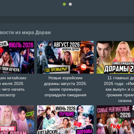
вости из мира Дорам
ших китайских
Новые корейские
11 главных д
 июля 2026
дорамы августа 2026:
2026 года: «И
с чего начать
какие премьеры
как выкуп» и 
росмотр
оправдали ожидания
громкие пре
сезона