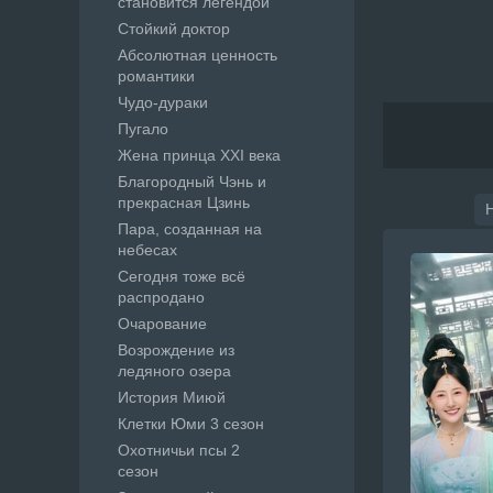
становится легендой
Стойкий доктор
Абсолютная ценность
романтики
Чудо-дураки
Пугало
Жена принца XXI века
Благородный Чэнь и
прекрасная Цзинь
Пара, созданная на
небесах
Сегодня тоже всё
распродано
Очарование
Возрождение из
ледяного озера
История Миюй
Клетки Юми 3 сезон
Охотничьи псы 2
сезон