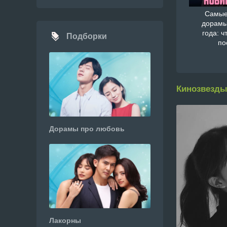
Самые
дорамы
года: ч
Подборки
по
Кинозвезды
Дорамы про любовь
Лакорны