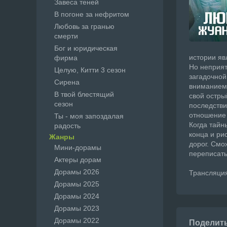
Завеса теней
В погоне за нефритом
Любовь за гранью
смерти
Бог и юридическая
истории яв
фирма
Но неприят
Целую, Китти 3 сезон
загадочной
Сирена
вниманием 
В твой блестящий
свой остры
сезон
последстви
отношение 
Ты - моя запоздалая
Когда тайн
радость
конца и ри
Жанры
дорог. Смо
Мини-дорамы
переписать
Актеры дорам
Дорамы 2026
Трансляция
Дорамы 2025
Дорамы 2024
Дорамы 2023
Дорамы 2022
Поделит