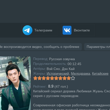
Телеграмм
Вконтакте
Не воспроизводится видео, сообщить о проблеме
Параметры п
Перевод
: Русская озвучка
Продолжительность
: 00:12:45
Актёры
: Вэй Сяо, Дэн Кай
Жанры
Исторический
Мелодрама
Китайские
:
8.9
Рейтинг:
(
47
гол.)
Китайский сериал дорама Любимая Жуань Ся
серия с русским переводом.
Современная офисная работница неожиданно
оказывается в теле знатной принцессы Жуань