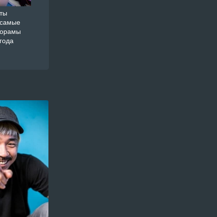
ты
 самые
дорамы
года