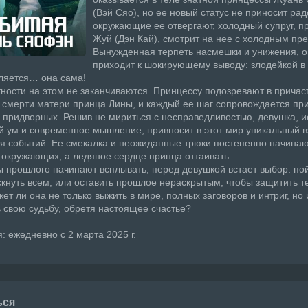
(Вэй Сяо), но ее новый статус не приносит ра
окружающие ее отвергают, холодный супруг, п
Жуй (Дэн Кай), смотрит на нее с холодным пр
Вынужденная терпеть насмешки и унижения, о
приходит к шокирующему выводу: злодейкой в 
ляется… она сама!
ности на этом не заканчиваются. Принцессу подозревают в причаст
 смерти матери принца Лины, и каждый ее шаг сопровождается пр
придворных. Решив не мириться с несправедливостью, девушка, и
й ум и современное мышление, привносит в этот мир уникальный в
я событий. Ее смекалка и неожиданные трюки постепенно начина
окружающих, а ледяное сердце принца оттаивать.
ы прошлого начинают всплывать, перед девушкой встает выбор: по
скнуть всем, или оставить прошлое нераскрытым, чтобы защитить те
жет ли она не только выжить в мире, полных заговоров и интриг, но 
 свою судьбу, обретя настоящее счастье?
: ежедневно с 2 марта 2025 г.
ься