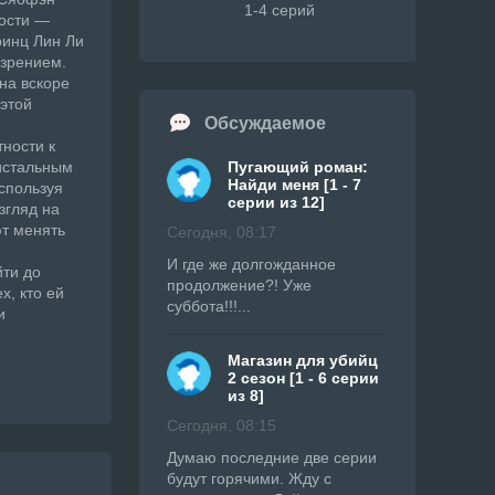
1-4 серий
дости —
ринц Лин Ли
езрением.
на вскоре
этой
Обсуждаемое
ности к
истальным
Пугающий роман:
Найди меня [1 - 7
спользуя
серии из 12]
згляд на
ют менять
Сегодня, 08:17
И где же долгожданное
йти до
продолжение?! Уже
х, кто ей
суббота!!!...
и
Магазин для убийц
2 сезон [1 - 6 серии
из 8]
Сегодня, 08:15
Думаю последние две серии
будут горячими. Жду с