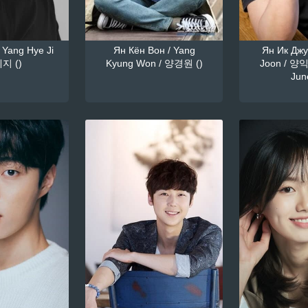
 Yang Hye Ji
Ян Кён Вон / Yang
Ян Ик Джун
지 ()
Kyung Won / 양경원 ()
Joon / 양익
June