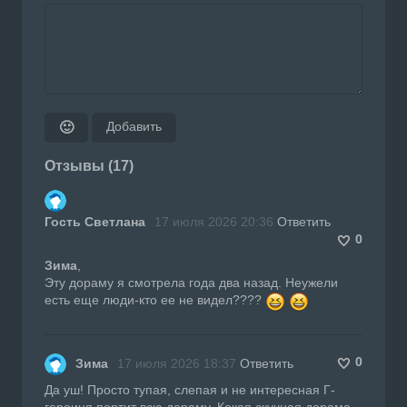
Добавить
🙂
Отзывы (17)
Гость Светлана
17 июля 2026 20:36
Ответить
0
Зима
,
Эту дораму я смотрела года два назад. Неужели
есть еще люди-кто ее не видел????
0
Зима
17 июля 2026 18:37
Ответить
Да уш! Просто тупая, слепая и не интересная Г-
героиня портит всю дораму. Какая скучная дорама.