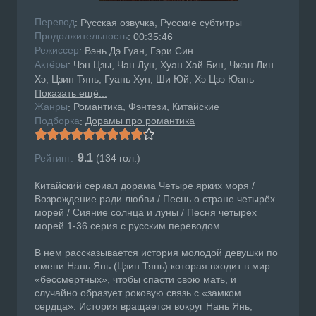
Перевод
: Русская озвучка, Русские субтитры
Продолжительность
: 00:35:46
Режисcер
: Вэнь Дэ Гуан, Гэри Син
Актёры
: Чэн Цзы, Чан Лун, Хуан Хай Бин, Чжан Лин
Хэ, Цзин Тянь, Гуань Хун, Ши Юй, Хэ Цзэ Юань
Показать ещё...
Жанры
Романтика
Фэнтези
Китайские
:
Подборка
Дорамы про романтика
:
9.1
Рейтинг:
(
134
гол.)
Китайский сериал дорама Четыре ярких моря /
Возрождение ради любви / Песнь о стране четырёх
морей / Сияние солнца и луны / Песня четырех
морей 1-36 серия с русским переводом.
В нем рассказывается история молодой девушки по
имени Нань Янь (Цзин Тянь) которая входит в мир
«бессмертных», чтобы спасти свою мать, и
случайно образует роковую связь с «замком
сердца». История вращается вокруг Нань Янь,