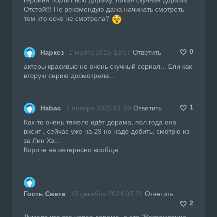
Отстой!!! Не рекомендую дажа начинать смотреть
тем кто есче не смотрела?
0
Наркез
1 марта 2025 13:57
Ответить
актеры красивые но очень скучный сериал... Ели как
вторую серию досмотрела...
1
Habac
7 января 2025 01:09
Ответить
Как-то очень тяжело идёт дорама, пол года она
висит , сейчас уже на 29 но надо добить, смотрю из
за Лин Хэ...
Короче не интересно вообще
Гость Света
18 декабря 2024 05:21
Ответить
2
Думала что это новая дорама -а это "Возрождение