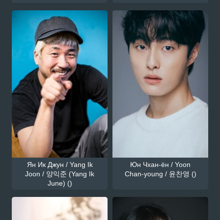
Ян Ик Джун / Yang Ik
Юн Чхан-ён / Yoon
Joon / 양익준 (Yang Ik
Chan-young / 윤찬영 ()
June) ()