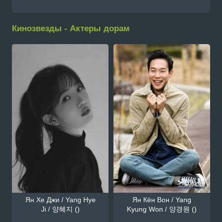
Кинозвезды - Актеры дорам
Ян Хе Джи / Yang Hye
Ян Кён Вон / Yang
Ji / 양혜지 ()
Kyung Won / 양경원 ()