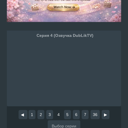
Серия 4 (Озвучка DubLikTV)
◀
1
2
3
4
5
6
7
36
▶