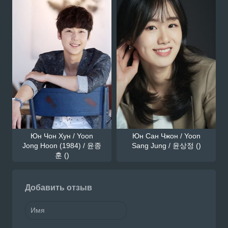
Юн Чон Хун / Yoon
Юн Сан Чжон / Yoon
Jong Hoon (1984) / 윤종
Sang Jung / 윤상정 ()
훈 ()
Добавить отзыв