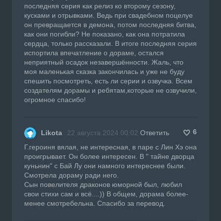
последняя серия как релиз ко второму сезону,
кусками и отрывками. Ведь при свадебном поцелуе
он превращается в демона, потом последняя битва,
как они погибли? Не показано, как она потратила
сердца, только рассказали. В итоге последняя серия
испортила впечатление о дораме, остался
неприятный осадок незавершённости. Жаль, что
моя маленькая сказка закончилась и уже не буду
спешить посмотреть, есть ли серии и озвучка. Всем
создателям дорамы и ребятам,которые не озвучили,
огромное спасибо!
6
Likota
22 августа 2024 00:02
Ответить
Г.героиня вялая, не интересная, в паре с Лин Хэ она
проигрывает. Он более интересен. В " тайне дворца
куньнин" с Бай Лу они намного интереснее были.
Смотрела дораму ради него.
Сын повелителя драконов юморной был, любил
свои стихи сам и всё....)) В общем, дорама более-
менее смотребельна. Спасибо за перевод.