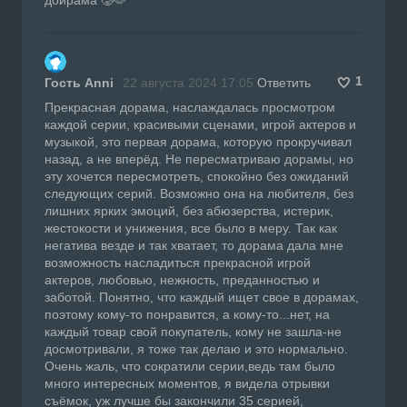
1
Гость Anni
22 августа 2024 17:05
Ответить
Прекрасная дорама, наслаждалась просмотром
каждой серии, красивыми сценами, игрой актеров и
музыкой, это первая дорама, которую прокручивал
назад, а не вперёд. Не пересматриваю дорамы, но
эту хочется пересмотреть, спокойно без ожиданий
следующих серий. Возможно она на любителя, без
лишних ярких эмоций, без абюзерства, истерик,
жестокости и унижения, все было в меру. Так как
негатива везде и так хватает, то дорама дала мне
возможность насладиться прекрасной игрой
актеров, любовью, нежность, преданностью и
заботой. Понятно, что каждый ищет свое в дорамах,
поэтому кому-то понравится, а кому-то...нет, на
каждый товар свой покупатель, кому не зашла-не
досмотривали, я тоже так делаю и это нормально.
Очень жаль, что сократили серии,ведь там было
много интересных моментов, я видела отрывки
съёмок, уж лучше бы закончили 35 серией,