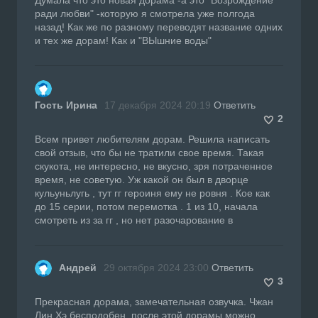
ради любви" -которую я смотрела уже полгода
назад! Как же по разному переводят название одних
и тех же дорам! Как и "ВЫшние воды"
Гость Ирина
17 декабря 2024 20:19
Ответить
2
Всем привет любителям дорам. Решила написать
свой отзыв, что бы не тратили свое время. Такая
скукота, не интересно, не вкусно, зря потраченное
время, не советую. Уж какой он был в дворце
кульуньлугь , тут гг героиня ему не ровня . Кое как
до 15 серии, потом перемотка . 1 из 10, начала
смотреть из за гг , но нет разочарование в
Андрей
29 октября 2024 23:00
Ответить
3
Прекрасная дорама, замечательная озвучка. Чжан
Лин Хэ бесподобен, после этой дорамы можно