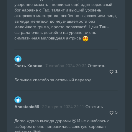
уверенно сказать - появился ещё один верховный
бог наравне с Гао, талант и высший уровень
актерского мастерства, особенно выражением лица,
взгляда меняться до неузнаваемости без
малейшего грима, просто поражают!! Цзин Тянь
сыграла очень достойно на уровне, очень
симпатичная миловидная актриса
Гость Карина
7 октября 2024 20:32
Ответить
1
Большое спасибо за отличный перевод
Anastasia58
22 августа 2024 22:11
Ответить
5
Долго ждала выхода дорамы 🥹 И не ошиблась с
выбором очень понравилась советую хорошая
дойрама 🥲🫶