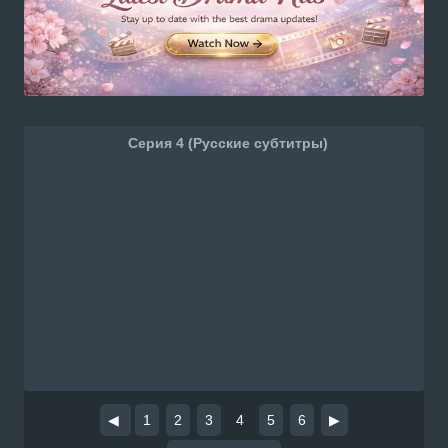
Серия 4 (Русские субтитры)
◀
1
2
3
4
5
6
▶