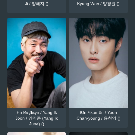
Ji / 양혜지 ()
Kyung Won / 양경원 ()
Ян Ик Джун / Yang Ik
Юн Чхан-ён / Yoon
Joon / 양익준 (Yang Ik
Chan-young / 윤찬영 ()
June) ()