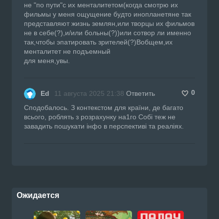
не "по пути"с их менталитетом(когда смотрю их
фильмы у меня ощущение будто инопланетяне так
представляют жизнь землян,или творцы их фильмов
не в себе(?),и/или больны(?))или сотвор ли именно
так,чтобы эпатировать зрителей(?)Вобщем,их
менталитет не подъемный
для меня,увы.
0
Ed
11 августа 2025 21:38
Ответить
Сподобалось. З контекстом для країни, де багато
всього, роблять з розрахунку на1го Собі теж не
завадить пошукати інфо в перспективі та реаліях.
Ожидается