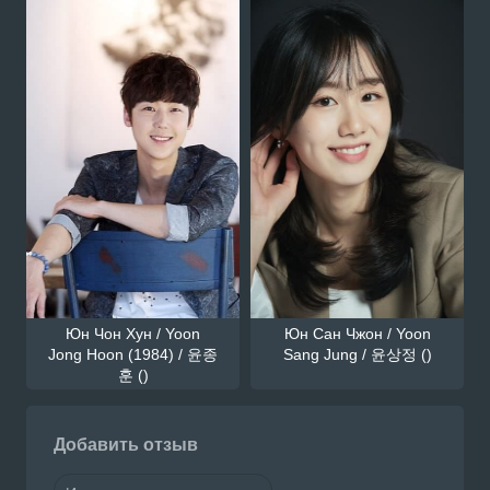
Юн Чон Хун / Yoon
Юн Сан Чжон / Yoon
Jong Hoon (1984) / 윤종
Sang Jung / 윤상정 ()
훈 ()
Добавить отзыв