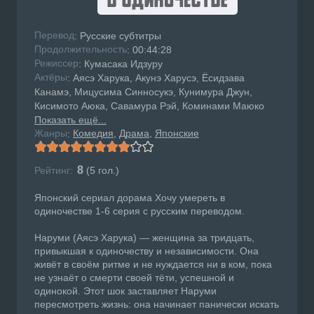
Перевод
: Русские субтитры
Продолжительность
: 00:44:28
Режисcер
: Кумасака Идзуру
Актёры
: Аясэ Харука, Акунэ Харусэ, Ёсидзава
Канамэ, Мицусима Синносукэ, Кунимура Джун,
Кисимото Аюка, Савамура Рэй, Коминами Маюко
Показать ещё...
Жанры
Комедия
Драма
Японские
:
8
Рейтинг:
(
5
гол.)
Японский сериал дорама Хочу умереть в
одиночестве 1-6 серия с русским переводом.
Наруми (Аясэ Харука) — женщина за тридцать,
привыкшая к одиночеству и независимости. Она
живёт в своём ритме и не нуждается ни в ком, пока
не узнаёт о смерти своей тёти, успешной и
одинокой. Этот шок заставляет Наруми
пересмотреть жизнь: она начинает панически искать