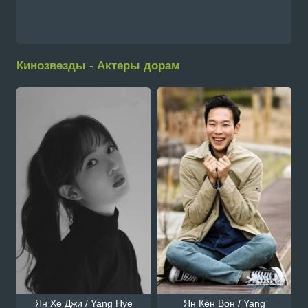
Кинозвезды - Актеры дорам
Ян Хе Джи / Yang Hye
Ян Кён Вон / Yang