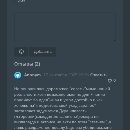
Добавить
🙂
Отзывы (2)
Anonym
15 сентября 2025 23:06
Ответить
0
Не понравилась дорама:все "советы"мимо нашей
реальности,хотя возможно именно для Японии
подойдут.Но идея"живи и умри достойно и как
хочешь ты"и подготовь свой уход заранее"
заставляет задуматься.Дурашливость
гл.героини(комедия же заявлена!)юмора не
вызвала(да и актриса не ахти по всем "статьям"),а
лишь раздражение,досаду.Еще раз убедилась,мне