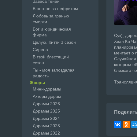
Завеса теней
В погоне за нефритом
Любовь за гранью
смерти
Бог и юридическая
фирма
Сук), дире
Хван Ки Ча
Целую, Китти 3 сезон
планирован
Сирена
мечтает о 
В твой блестящий
Случайная 
сезон
которым её
Ты - моя запоздалая
близкого ч
радость
Трансляция
Жанры
Мини-дорамы
Актеры дорам
Дорамы 2026
Дорамы 2025
Поделит
Дорамы 2024
Дорамы 2023
Дорамы 2022