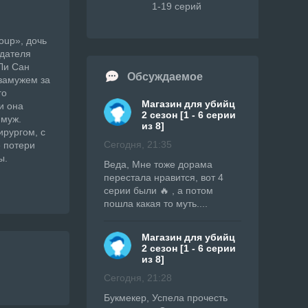
1-19 серий
oup», дочь
едателя
(Ли Сан
Обсуждаемое
 замужем за
го
Магазин для убийц
и она
2 сезон [1 - 6 серии
 муж.
из 8]
ирургом, с
Сегодня, 21:35
е потери
ы.
Веда, Мне тоже дорама
перестала нравится, вот 4
серии были 🔥 , а потом
пошла какая то муть....
Магазин для убийц
2 сезон [1 - 6 серии
из 8]
Сегодня, 21:28
Букмекер, Успела прочесть