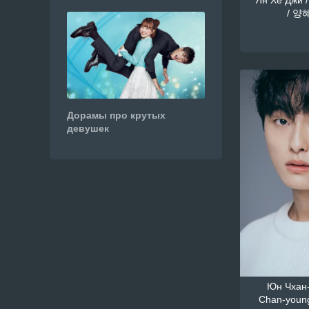
Ян Хе Джи /
/ 양혜
Дорамы про крутых
девушек
Юн Чхан-
Chan-youn