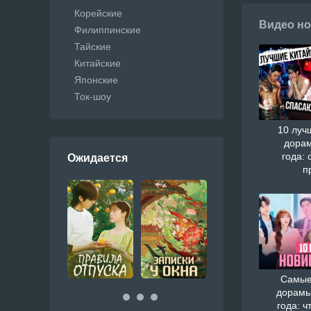
Корейские
Видео но
Филиппинские
Тайские
Китайские
Японские
Ток-шоу
10 луч
дорам
года: 
Ожидается
п
Самые
дорамы
года: ч