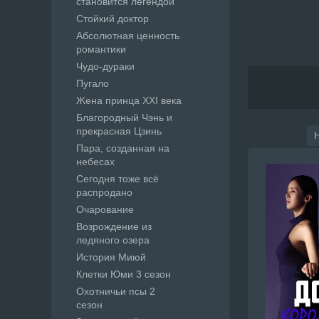
становится легендой
Стойкий доктор
Абсолютная ценность
романтики
Чудо-дураки
Пугало
Жена принца XXI века
Благородный Чэнь и
прекрасная Цзинь
Пара, созданная на
небесах
Сегодня тоже всё
распродано
Очарование
Возрождение из
ледяного озера
История Миюй
Клетки Юми 3 сезон
Охотничьи псы 2
сезон