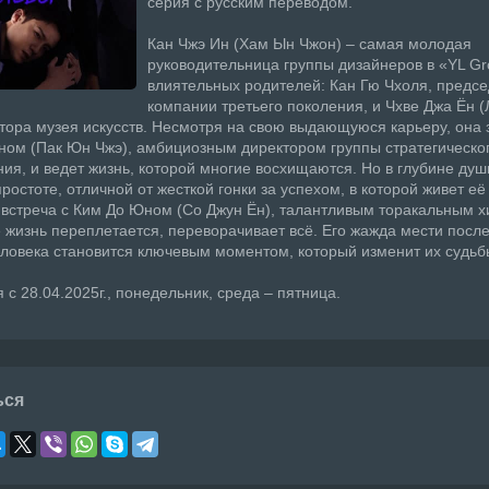
серия с русским переводом.
Кан Чжэ Ин (Хам Ын Чжон) – самая молодая
руководительница группы дизайнеров в «YL Gr
влиятельных родителей: Кан Гю Чхоля, предс
компании третьего поколения, и Чхве Джа Ён 
ктора музея искусств. Несмотря на свою выдающуюся карьеру, она
ном (Пак Юн Чжэ), амбициозным директором группы стратегическо
ия, и ведет жизнь, которой многие восхищаются. Но в глубине душ
простоте, отличной от жесткой гонки за успехом, в которой живет её
встреча с Ким До Юном (Со Джун Ён), талантливым торакальным х
 жизнь переплетается, переворачивает всё. Его жажда мести посл
еловека становится ключевым моментом, который изменит их судьб
 с 28.04.2025г., понедельник, среда – пятница.
ься