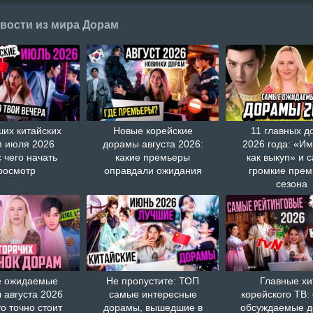
вости из мира Дорам
ших китайских
Новые корейские
11 главных д
 июля 2026
дорамы августа 2026:
2026 года: «И
с чего начать
какие премьеры
как выкуп» и 
росмотр
оправдали ожидания
громкие пре
сезона
 ожидаемые
Не пропустите: ТОП
Главные хи
 августа 2026
самые интересные
корейского ТВ:
то точно стоит
дорамы, вышедшие в
обсуждаемые 