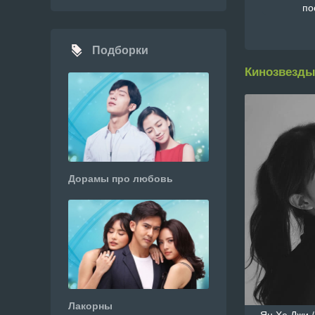
по
Подборки
Кинозвезды
Дорамы про любовь
Лакорны