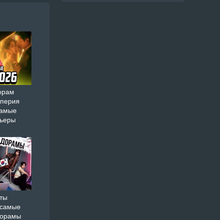
орам
мперия
самые
мьеры
ты
 самые
дорамы