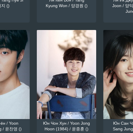
 Yang Hye Ji
Ян Кён Вон / Yang
Ян Ик Джун
지 ()
Kyung Won / 양경원 ()
Joon / 양익
June
ён / Yoon
Юн Чон Хун / Yoon Jong
Юн Сан Чж
g / 윤찬영 ()
Hoon (1984) / 윤종훈 ()
Sang Jung