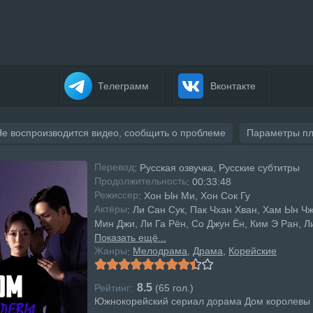
Телеграмм
Вконтакте
Не воспроизводится видео, сообщить о проблеме
Параметры п
Перевод
: Русская озвучка, Русские субтитры
Продолжительность
: 00:33:48
Режисcер
: Хон Ын Ми, Хон Сок Гу
Актёры
: Ли Сан Сук, Пак Чхан Хван, Хам Ын Чж
Мин Джи, Ли Га Рён, Со Джун Ён, Ким Э Ран, Л
Показать ещё...
Жанры
Мелодрама
Драма
Корейские
:
8.5
Рейтинг:
(
65
гол.)
Южнокорейский сериал дорама Дом королевы 