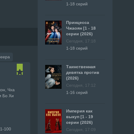
1-18 серий
Принцесса
Чжаоян [1 - 18
серии (2026)
Сегодня, 17:18
1-18 серий
леера
Таинственная
девятка против
(2026)
Сегодня, 17:12
он, Чха
1-16 серий
и Бо Хи
Империя как
выкуп [1 - 19
серии (2026)
1-100
Сегодня, 17:09