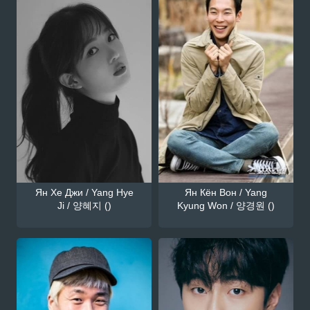
Ян Хе Джи / Yang Hye
Ян Кён Вон / Yang
Ji / 양혜지 ()
Kyung Won / 양경원 ()