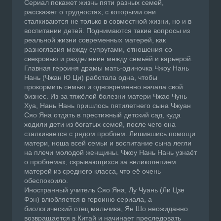
Сериал покажет жизнь пяти разных семей,
расскажет о трудностях, с которыми они
сталкиваются не только в совместной жизни, но и в
воспитании детей. Поднимаются такие вопросы из
реальной жизни современных матерей, как
разногласия между супругами, отношения со
свекровью и разделение между семьёй и карьерой.
Главная героиня драмы мать-одиночка Чжоу Нань
Нань (Чжан Ю Ци) работала одна, чтобы
прокормить семью и одновременно начала свой
бизнес. Из-за тяжёлой болезни матери Чжао Чунь
Хуа, Нань Нань пришлось пятилетнего сына Чжуан
Сяо Яна отдать в престижный детский сад, куда
ходили дети из богатых семей, после чего она
сталкивается с рядом проблем. Лишившись помощи
матери, ноша всей семьи и воспитание сына легли
на плечи молодой женщины. Чжоу Нань Нань узнаёт
о проблемах, скрывающихся за великолепием
матерей из среднего класса, что её очень
обеспокоило.
Иностранный учитель Сяо Яна, Лу Чуань (Ли Цзе
Фэн) влюбляется в героиню сериала, а
биологический отец мальчика, Ян Шо неожиданно
возвращается в Китай и начинает преследовать