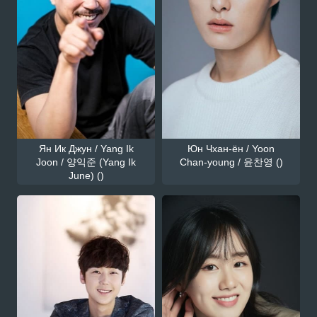
Ян Ик Джун / Yang Ik
Юн Чхан-ён / Yoon
Joon / 양익준 (Yang Ik
Chan-young / 윤찬영 ()
June) ()