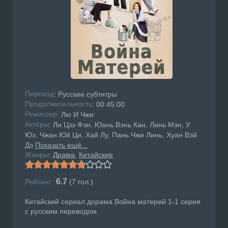
Перевод
: Русские субтитры
Продолжительность
: 00:45:00
Режисcер
: Лю И Чжи
Актёры
: Ли Цзэ Фэн, Юань Вэнь Кан, Линь Мэн, У
Юэ, Чжан Юй Ци, Хай Лу, Пань Чжи Линь, Хуан Вэй
Дэ
Показать ещё...
Жанры
Драма
Китайские
:
6.7
Рейтинг:
(
7
гол.)
Китайский сериал дорама Война матерей 1-1 серия
с русским переводом.