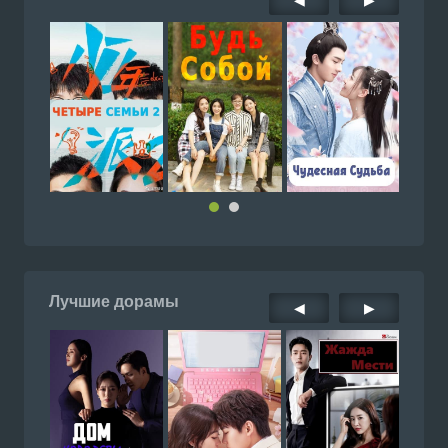
Лучшие дорамы
◀
▶