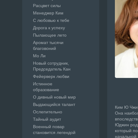
Расцвет силы
Менеджер Ким
С любовью к тебе
Дорога к успеху
Пылающее лето
Аромат тысячи
благовоний
Мо Ли
Новый сотрудник,
Председатель Кан
Фейерверк любви
Истинное
образование
О дивный новый мир
Выдающийся талант
Ким Ю Чжин
Ослепительно
Она наибол
впоследств
Тайный аудит
Юджин роди
Военный повар
который по
становится легендой
начальной 