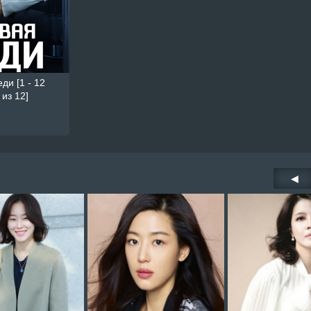
ди [1 - 12
из 12]
◀