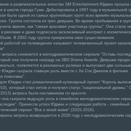
ние в развлекательное агенство SM Entertainment Юджин прошла 
е в школе города Гуам. Дебютировала в 1997 году в музыкальной г
орая была одной из самых крупнейших групп всех времён музыкальн
реи. Группа состояла из трех девушек. Во время пребывания в груп
чила звание, как "самая красивая участница группы". Она стала ч
 в рекламе и даже подписала эксклюзивный контракт с косметичес
Etude. В 2002 году группа прекратила свое существование.
й работой на телевидении называют телевизионный проект канал
я".
у актриса снимается в мелодраматическом сериале "Оставь послед
оторый она получила награду на SBS Drama Awards. Девушка продо
иматься, появляется в рекламных роликах и выпускает две сольные
у Юждин сыграла главную роль вместе с Ха Сок Джином в фильме
я помолвка".
ля Юждин стал романтический кулинарный проект "Король выпечк
2010), который стал хитом и получил статус "национальной драмы." 
- 2013) актриса была наставником по красоте.
у она сыграла ведущую роль в семейном мелодраматическом сери
аследие". Принесла успех Юджин и следующая работа - семейный
ический сериал "Все о моей маме" (2015-2016).
краны актриса возвращается в 2020 году с мелодраматическим с