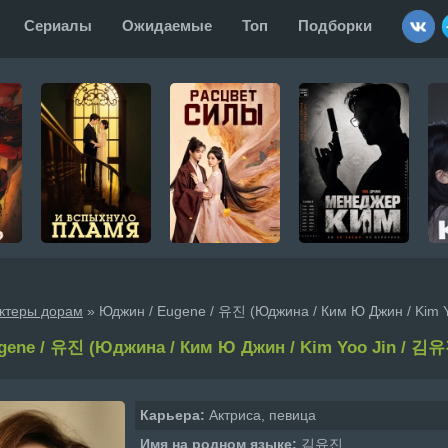
Сериалы
Ожидаемые
Топ
Подборки
Актеры дорам
» Юджин / Eugene / 유진 (Юджина / Ким Ю Джин / Kim 
gene / 유진 (Юджина / Ким Ю Джин / Kim Yoo Jin / 김
Карьера:
Актриса, певица
Имя на родном языке:
김유진