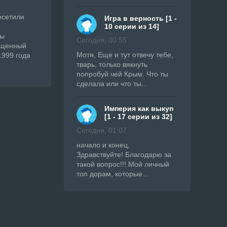
осетили
Игра в верность [1 -
10 серии из 14]
бы
Сегодня, 00:55
вященный
Мотя, Еще и тут отвечу тебе,
1999 года
тварь, только вякнуть
попробуй чей Крым. Что ты
сделала или что ты...
Империя как выкуп
[1 - 17 серии из 32]
Сегодня, 01:07
начало и конец,
Здравствуйте! Благодарю за
такой вопрос!!! Мой личный
топ дорам, которые...