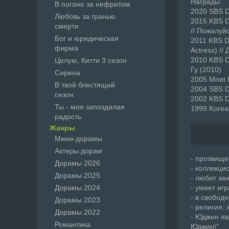
Награды:
В погоне за нефритом
2020 SBS D
Любовь за гранью
2015 KBS D
смерти
// Пожалуй
Бог и юридическая
2011 KBS D
фирма
Actress) /
2010 KBS Dr
Целую, Китти 3 сезон
Гу (2010)
Сирена
2005 Mnet K
В твой блестящий
2004 SBS D
сезон
2002 KBS D
Ты - моя запоздалая
1999 Korea
радость
Жанры
Мини-дорамы
Актеры дорам
- прозвище
Дорамы 2026
- коллекци
Дорамы 2025
- любит за
Дорамы 2024
- умеет иг
- в свобод
Дорамы 2023
- религия:
Дорамы 2022
- Юджин яв
Романтика
Юджин\"