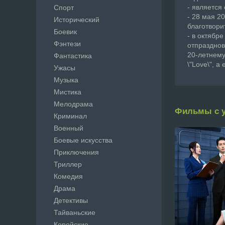
- являетс
Спорт
- 28 мая 2
Исторический
благотвори
Боевик
- в октябр
Фэнтези
отпразднов
20-летнему
Фантастика
\"Love\", 
Ужасы
Музыка
Мистика
Мелодрама
Фильмы с 
Криминал
Военный
Боевые искусства
Приключения
Триллер
Комедия
Драма
Детективы
Тайваньские
Корейские