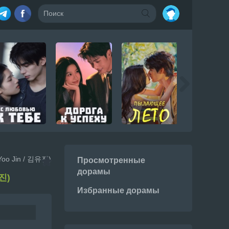
Yoo Jin / 김유진)
Просмотренные
дорамы
유진)
Избранные дорамы