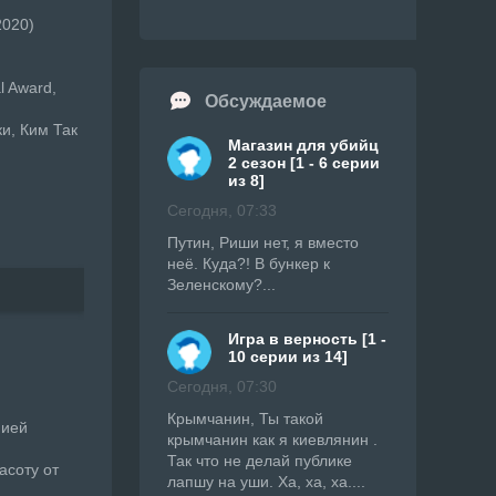
2020)
l Award,
Обсуждаемое
ки, Ким Так
Магазин для убийц
2 сезон [1 - 6 серии
из 8]
Сегодня, 07:33
Путин, Риши нет, я вместо
неё. Куда?! В бункер к
Зеленскому?...
Игра в верность [1 -
10 серии из 14]
Сегодня, 07:30
Крымчанин, Ты такой
фией
крымчанин как я киевлянин .
Так что не делай публике
асоту от
лапшу на уши. Ха, ха, ха....