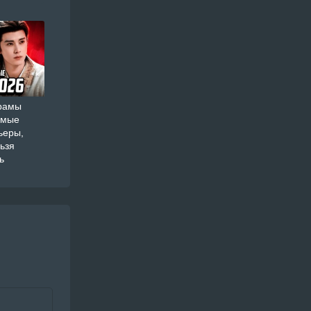
орамы
амые
ьеры,
ьзя
ь