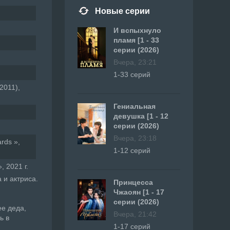
Новые серии
И вспыхнуло
пламя [1 - 33
серии (2026)
Вчера, 23:21
1-33 серий
2011),
Гениальная
девушка [1 - 12
серии (2026)
Вчера, 23:18
rds »,
1-12 серий
, 2021 г.
 и актриса.
Принцесса
Чжаоян [1 - 17
серии (2026)
е деда,
Вчера, 21:42
ь в
1-17 серий