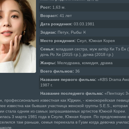
Рост:
1,63 м.
Возраст:
41 лет
Дата рождения:
03.03.1981
Зодиак:
Петух, Рыбы ♓
Место рождения:
Сеул, Южная Корея
Семья:
младшая сестра, муж актёр Ки Тэ Ён (
дочь Ро Хи (2015 г.р.), дочка (2018 г.р.)
Жанры:
Мелодрама, комедия, драма
Всего фильмов:
36
Название первого фильма:
«KBS Drama Awa
1987 г.
Название последнего фильма:
«Пентхаус 3»
, профессионально известная как Юджин, - южнокорейская певица
ее известна как бывшая участница женской группы S.E.S., которая
ии стала одним из самых запрашиваемых артистов Южной Кореи.
лась 3 марта 1981 года в Сеуле, Южная Корея. По предложению е
селился там раньше, семья переехала в Гуам когда девочка училас
школе.