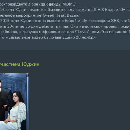
я со-президентом бренда одежды MOMO
016 года Юджин вместе с бывшими коллегами по S.E.S Бада и Шу п
тельное мероприятие Green Heart Bazaar
е 2016 года Юджин снова вместе с Бадой и Шу воссоздали SES, что
ать 20-летие со дня дебюта группы. Они начали свой проект, пос
 юбилею, с выпуска цифрового сингла \"Love\", ремейка их сингла 
а его музыкальное видео было выпущено 28 ноября
участием Юджин