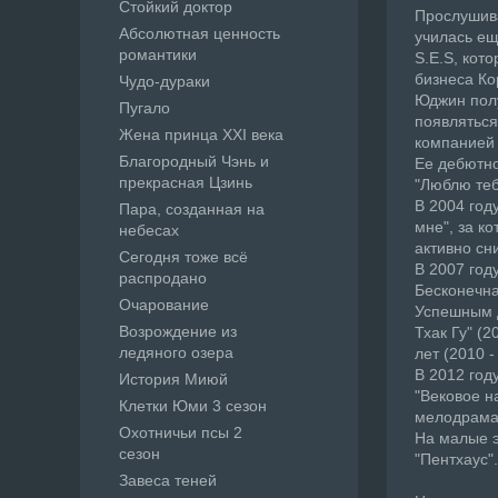
Стойкий доктор
Прослушива
Абсолютная ценность
училась ещ
романтики
S.E.S, кот
бизнеса Ко
Чудо-дураки
Юджин полу
Пугало
появляться
Жена принца XXI века
компанией 
Благородный Чэнь и
Ее дебютно
прекрасная Цзинь
"Люблю теб
В 2004 год
Пара, созданная на
мне", за к
небесах
активно сн
Сегодня тоже всё
В 2007 год
распродано
Бесконечна
Очарование
Успешным д
Возрождение из
Тхак Гу" (
ледяного озера
лет (2010 
В 2012 год
История Миюй
"Вековое н
Клетки Юми 3 сезон
мелодрамат
Охотничьи псы 2
На малые э
сезон
"Пентхаус".
Завеса теней