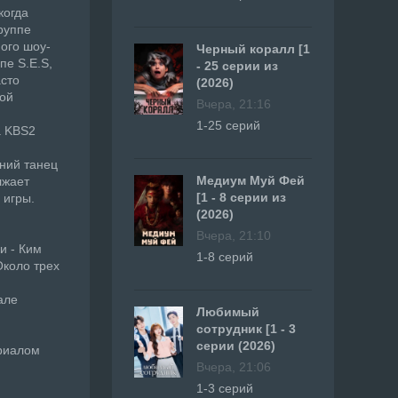
когда
руппе
ого шоу-
Черный коралл [1
пе S.E.S,
- 25 серии из
асто
(2026)
кой
Вчера, 21:16
1-25 серий
а KBS2
ний танец
Медиум Муй Фей
лжает
[1 - 8 серии из
 игры.
(2026)
Вчера, 21:10
и - Ким
1-8 серий
Около трех
але
Любимый
сотрудник [1 - 3
серии (2026)
ериалом
Вчера, 21:06
1-3 серий