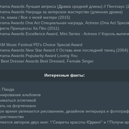
rama Awards Лучшая актриса (Драма средней длины) // Пентхаус (
rama Awards Награда за актерское мастерство (длинная драма)
ста, мама / Все о моей матери (2015)
rama Awards One Act Специальная награда, Actress (One Act Specia
/ Диета Принцессы Ха Пён (2011)
ama Awards Excellence Award, Mini Series - Actress // Король выпеч
M Music Festival PD's Choice Special Award
rama Awards New Star Award // Оставь мне последний танец (2004)
rama Awards Popularity Award Loving You
 Best Dresser Awards Best Dressed, Female Singer
Интересные факты:
: Панда
онирование альбомов
ниматься атлетикой
рать на фортепиано
ное время увлекается рисованием, дизайном интерьера и фотогра
 христианство
ляется автором двух книг: \"Секреты красоты Юджин\" и \"Получи кр