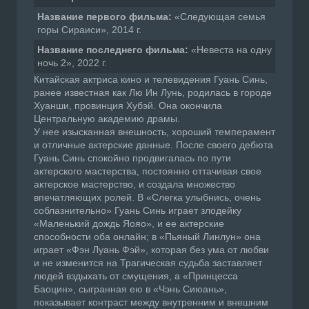
Название первого фильма:
«Следующая семья
горы Сираиси», 2014 г.
Название последнего фильма:
«Невеста на одну
ночь 2», 2022 г.
Китайская актриса кино и телевидения Гуань Синь,
ранее известная как Лю Ин Лунь, родилась в городе
Хуанши, провинция Хубэй. Она окончила
Центральную академию драмы.
У нее изысканная внешность, хороший темперамент
и отличные актерские данные. После своего дебюта
Гуань Синь спокойно продвигалась по пути
актерского мастерства, постоянно оттачивая свое
актерское мастерство, и создала множество
впечатляющих ролей. В «Слегка улыбнись, очень
соблазнительно» Гуань Синь играет злодейку
«Маленький дождь Яояо», и ее актерские
способности оба онлайн; в «Пьяный Линлун» она
играет «Фэн Луань Фэй», которая без ума от любви
и не изменится на Трагическая судьба заставляет
людей вздыхать от смущения, а «Принцесса
Баоцин», сыгранная ею в «Чэнь Сиюань»,
показывает контраст между внутренним и внешним