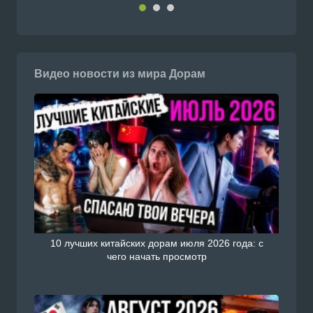
йте Doramiru.com
Подроб
doramiru.com
Видео новости из мира Дорам
Смотреть Южнокорейский сериал дорама Цв
которые распускаются по ночам / Ночной цве
с русской озвучкой онлайн на сайте Doramiru
Подроб
doramiru.com
10 лучших китайских дорам июля 2026 года: с
чего начать просмотр