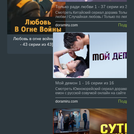
Только ради любви 1 - 37 серии из 37
Смотреть Китайский сериал дорама Только р
любви / Случайная любовь / Только по любви с
сской озвучкой онлайн на сайте Doramiru.com
Подроб
doramiru.com
Любовь в огне войны [1
- 43 серии из 43]
Мой демон 1 - 16 серии из 16
Смотреть Южнокорейский сериал дорама Мо
емон с русской озвучкой онлайн на сайте Dor
u.com
Подроб
doramiru.com