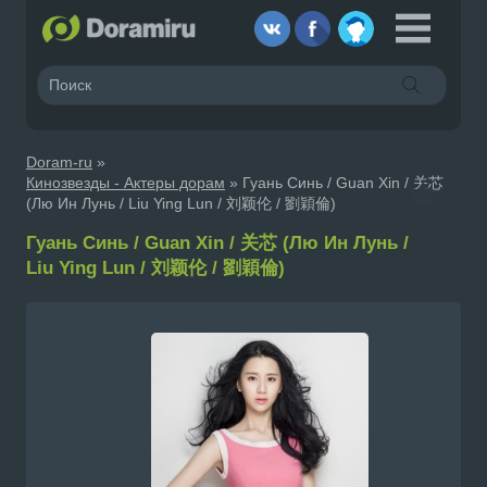
Doram-ru
»
Кинозвезды - Актеры дорам
» Гуань Синь / Guan Xin / 关芯
(Лю Ин Лунь / Liu Ying Lun / 刘颖伦 / 劉穎倫)
Гуань Синь / Guan Xin / 关芯 (Лю Ин Лунь /
Liu Ying Lun / 刘颖伦 / 劉穎倫)