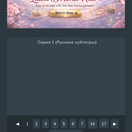
Серия 1 (Русские субтитры)
◀
1
2
3
4
5
6
7
16
17
▶