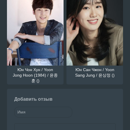
Юн Чон Хун / Yoon
Юн Сан Чжон / Yoon
Jong Hoon (1984) / 윤종
Sang Jung / 윤상정 ()
훈 ()
Добавить отзыв