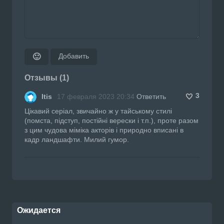
Добавить
🙂
Отзывы (1)
3
Itis
17 февраля 2023 20:34
Ответить
Цікавий серіал, звичайно ж у тайському стилі
(помста, підступ, постійні верески і т.п.), проте разом
з цим чудова міміка акторів і природно вписані в
кадр ландшафти. Милий гумор.
Ожидается