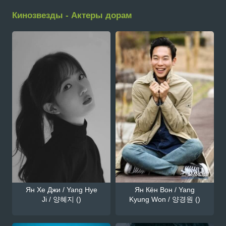
Кинозвезды - Актеры дорам
Ян Хе Джи / Yang Hye
Ян Кён Вон / Yang
Ji / 양혜지 ()
Kyung Won / 양경원 ()