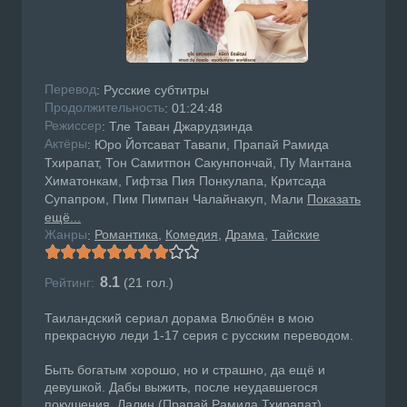
Перевод
: Русские субтитры
Продолжительность
: 01:24:48
Режисcер
: Тле Таван Джарудзинда
Актёры
: Юро Йотсават Тавапи, Прапай Рамида
Тхирапат, Тон Самитпон Сакунпончай, Пу Мантана
Химатонкам, Гифтза Пия Понкулапа, Критсада
Супапром, Пим Пимпан Чалайнакуп, Мали
Показать
ещё...
Жанры
Романтика
Комедия
Драма
Тайские
:
8.1
Рейтинг:
(
21
гол.)
Таиландский сериал дорама Влюблён в мою
прекрасную леди 1-17 серия с русским переводом.
Быть богатым хорошо, но и страшно, да ещё и
девушкой. Дабы выжить, после неудавшегося
покушения, Лалин (Прапай Рамида Тхирапат)