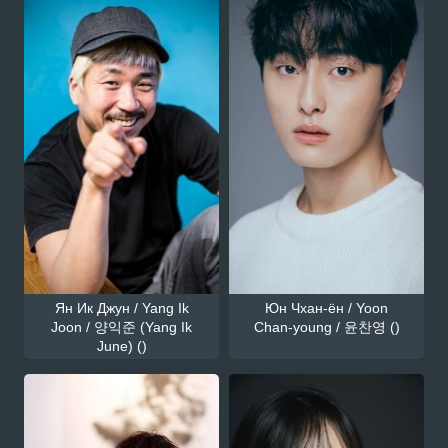
Ян Ик Джун / Yang Ik
Юн Чхан-ён / Yoon
Joon / 양익준 (Yang Ik
Chan-young / 윤찬영 ()
June) ()