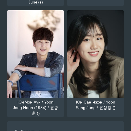
June) ()
Юн Чон Хун / Yoon
Юн Сан Чжон / Yoon
Jong Hoon (1984) / 윤종
Sang Jung / 윤상정 ()
훈 ()