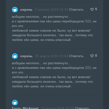
5
сирень
5 апреля 2024 16:26
Ответить
вобщем неплохо... но растяяянуто...
и с кривляниями пак хён шика переборщили 🤦🏽‍♀️, не
его это.
любовной химии совсем не было, ну вот вовсем!
ожидала большего конечно.. так жаль , потому что
люблю хён шика. он очень классный.
0
сирень
25 марта 2024 23:54
Ответить
вобщем неплохо... но растяяянуто...
и с кривляниями пак хён шика переборщили 🤦🏽‍♀️, не
его это.
любовной химии совсем не было, ну вот вовсем!
ожидала большего конечно.. так жаль , потому что
люблю хён шика. он очень классный.
Гость MisAnnet
23 марта 2024 16:36
Ответить