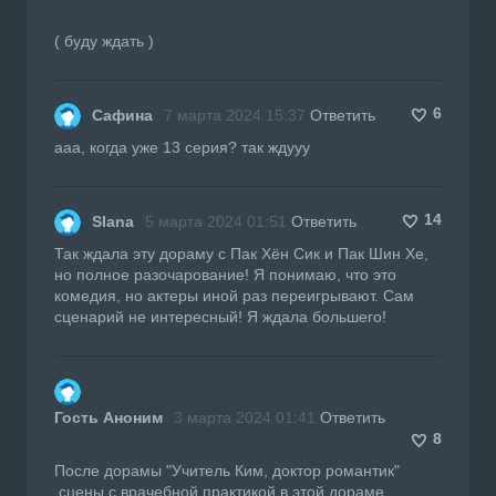
( буду ждать )
6
Сафина
7 марта 2024 15:37
Ответить
ааа, когда уже 13 серия? так ждууу
14
Slana
5 марта 2024 01:51
Ответить
Так ждала эту дораму с Пак Хён Сик и Пак Шин Хе,
но полное разочарование! Я понимаю, что это
комедия, но актеры иной раз переигрывают. Сам
сценарий не интересный! Я ждала большего!
Гость Аноним
3 марта 2024 01:41
Ответить
8
После дорамы "Учитель Ким, доктор романтик"
,сцены с врачебной практикой в этой дораме