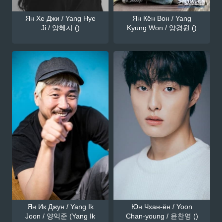
Ян Хе Джи / Yang Hye
Ян Кён Вон / Yang
Ji / 양혜지 ()
Kyung Won / 양경원 ()
Ян Ик Джун / Yang Ik
Юн Чхан-ён / Yoon
Joon / 양익준 (Yang Ik
Chan-young / 윤찬영 ()