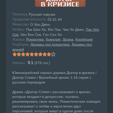
Перевод
: Русская озвучка
Продолжительность
: 01:01:44
Режисcер
: О Хён Джон
Актёры
: Пак Шин Хе, Юн Пак, Чан Хе Джин,
Пак Хён
Сик
, Хён Бон Сик, Гон Сон Ха
Жанры
Романтика
Комедия
Драма
Корейские
:
Подборка
Дорамы про романтика
Дорамы про
:
врачей
9.1
Рейтинг:
(
576
гол.)
Южнокорейский сериал дорама Доктор в кризисе /
Доктор Сламп / Врачебный кризис 1-16 серия с
русским переводом.
Драма «Доктор Слэмп» рассказывает о врачах,
которые впадают в депрессию, пытаясь
реанимировать свою жизнь. Романтическая комедия
рассказывает о любви и взрослении двух
персонажей, которые живут в одном доме после