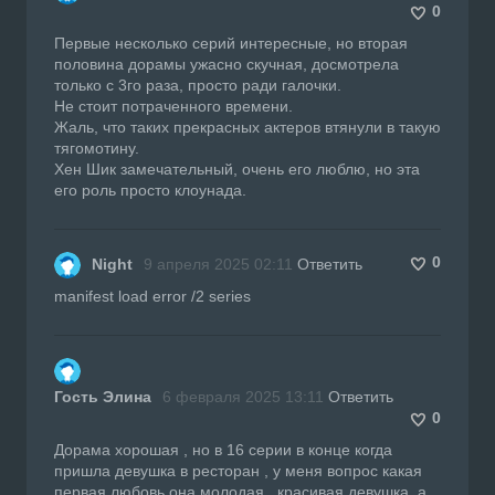
0
Первые несколько серий интересные, но вторая
половина дорамы ужасно скучная, досмотрела
только с 3го раза, просто ради галочки.
Не стоит потраченного времени.
Жаль, что таких прекрасных актеров втянули в такую
тягомотину.
Хен Шик замечательный, очень его люблю, но эта
его роль просто клоунада.
0
Night
9 апреля 2025 02:11
Ответить
manifest load error /2 series
Гость Элина
6 февраля 2025 13:11
Ответить
0
Дорама хорошая , но в 16 серии в конце когда
пришла девушка в ресторан , у меня вопрос какая
первая любовь она молодая , красивая девушка, а