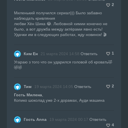
2
Миленький получился сериал))) Было забавно
наблюдать кривляния
любви Хён Шика 😂. Любовной химии конечно не
было, а вот дружба между актёрами явно есть!
Удачки им в следующих работах, жду новинок! 🎬
1
Ким Ен
21 марта 2024 14:58
Ответить
Угараю з того что он ударился головой об кровать🤣
🤣🤣
2
Тим
19 марта 2024 14:05
Ответить
Гость Милена
,
Копико шоколад уже 2-х дорамах, Ауди машина
Гость Anna
19 марта 2024 00:17
Ответить
4