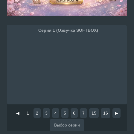
Серия 1 (Озвучка SOFTBOX)
◀
1
2
3
4
5
6
7
15
16
▶