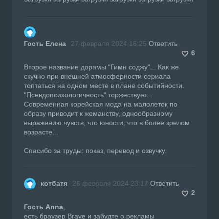
Гость Елена
27 февраля 2024 16:25
Ответить
6
Второе название дорамы "Гимн соджу"... Как же
скучно при внешней атмосферности сериала
топтаться на одном месте в плане событийности.
"Псевдопсихологичность" торжествует...
Современная корейская мода на малолеток по
образу приводит к жеманству, однообразному
выражению чувств, что юности, что в более зрелом
возрасте...
Спасибо за труды: показ, перевод и озвучку.
котбатя
26 февраля 2024 23:17
Ответить
2
Гость Anna
,
есть браузер Brave и забудте о рекламы