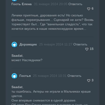
Гость Елена
31 января 2024 20:05
Ответить
6
Личики приятные, дарования есть! Но сколько
фальши, переигрывания... Сценарий не ахти? Вновь
торжествует быт... Где "ванильная сладость", что так
хочется вкусить в наше немилосердное время...
Дорамщик
25 января 2024 11:27
Ответить
15
Saadat
,
может Наследники?
Гостья
25 января 2024 10:31
Ответить
3
Saadat
,
ты ошиблась. Актеры не играли в Мальчиках краше
цветов.
Они впервые снимаются в одной дораме.
Об этом Пак Синхэ говорила в интервью (есть на