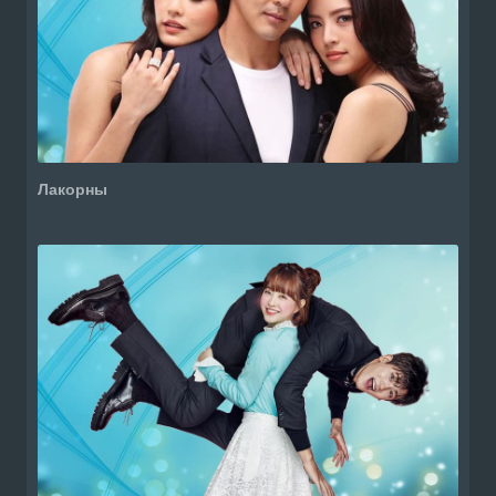
Лакорны