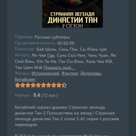
Перевод
: Русские субтитры
Продолжительность
: 00:50:00
Режисcер
: Бай Шань, Синь Пэн, Сы Юань Цзя
Актёры
: Ян Чжи
Ган
, Сунь Сюэ Нин, Чэнь Чуан, Ян
Сюй Вэнь, Юэ Ли На, Гао Сы Вэнь, Хань Чэн Юй,
Тан Цзин Мэй
Показать ещё...
Жанры
Исторический
Фэнтези
Детективы
:
Китайские
9.4
Рейтинг:
(
72
гол.)
Китайский сериал дорама Странная легенда
династии Тан 2 Путешествие на запад / Странная
легенда династии Тан 2 сезон 1-41 серия с русским
переводом.