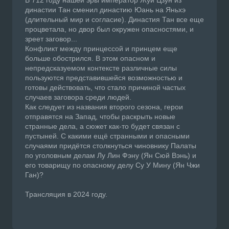
В 712 году нашей эры император Жуй Цзун из
династии Тан сменил династию Юань на Яньхэ
(длительный мир и согласие). Династия Тан все еще
процветала, но двор был окружен опасностями, и
зреет заговор...
Конфликт между принцессой и принцем еще
больше обострился. В этом опасном и
непредсказуемом контексте различные силы
пользуются представившейся возможностью и
готовы действовать, что стало причиной частых
случаев заговора среди людей.
Как следует из названия второго сезона, герои
отправятся на Запад, чтобы раскрыть новые
странные дела, а сюжет как-то будет связан с
пустыней. С какими ещё странными и опасными
случаями придётся столкнуться чиновнику Палаты
по уголовным делам Лу Лин Фэну (Ян Сюй Вэнь) и
его товарищу по опасному делу Су У Мину (Ян Чжи
Ган)?
Трансляция в 2024 году.