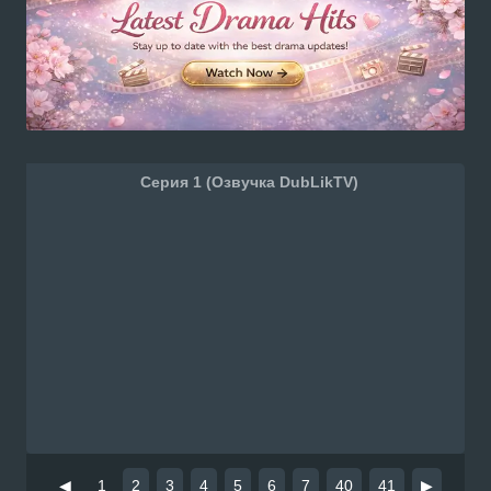
Серия 1 (Озвучка DubLikTV)
◀
1
2
3
4
5
6
7
40
41
▶