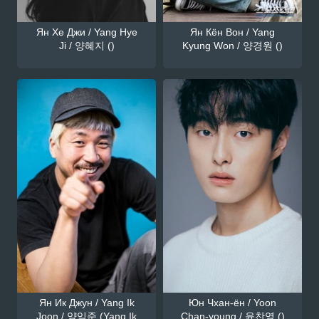
Ян Хе Джи / Yang Hye
Ян Кён Вон / Yang
Ji / 양혜지 ()
Kyung Won / 양경원 ()
Ян Ик Джун / Yang Ik
Юн Чхан-ён / Yoon
Joon / 양익준 (Yang Ik
Chan-young / 윤찬영 ()