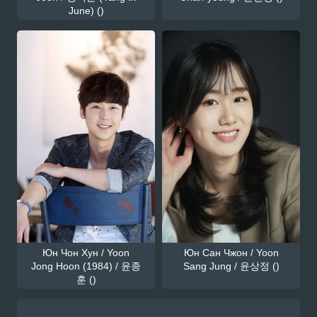
June) ()
Юн Чон Хун / Yoon
Юн Сан Чжон / Yoon
Jong Hoon (1984) / 윤종
Sang Jung / 윤상정 ()
훈 ()