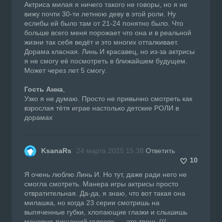
Актриса милая я ничего такого не говоры, но я не
вижу почти 30-ти летнюю деву в этой роли. Ну
еслибы ей было там от 21-24 понятно было. Что
больше всего меня порожает что она и в реальной
жизни так себя ведёт и это многих отталкивает.
Дорама класная. Линь И красавец, но из-за актрисы
я не смогу её посмотреть в ближайшем будущем.
Может через лет 5 смогу.
Гость Анна
,
Узко я не думаю. Просто не привычно смотреть как
взрослая тётя играе настолько детские РОЛИ в
дорамах
KsanaRs
24 марта 2025 15:38
Ответить
10
Я очень люблю Линь И. Но тут, даже ради него не
смогла смотреть. Манера игры актрисы просто
отвратительная. Да-да, я знаю, что вот такая она
милашка, но когда 23 серии смотришь на
выпяченные губки, хлопающие глазки и слышишь
манерно-пищащий голосок... - это треш. (((