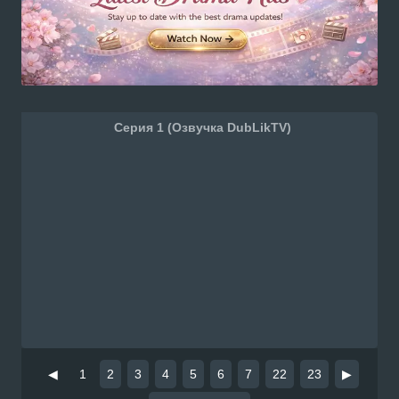
Серия 1 (Озвучка DubLikTV)
◀
1
2
3
4
5
6
7
22
23
▶