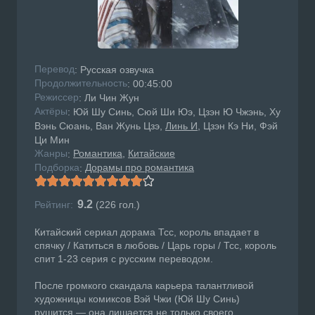
Перевод
: Русская озвучка
Продолжительность
: 00:45:00
Режисcер
: Ли Чин Жун
Актёры
: Юй Шу Синь, Сюй Ши Юэ, Цзэн Ю Чжэнь, Ху
Вэнь Сюань, Ван Жунь Цзэ,
Линь И
, Цзэн Кэ Ни, Фэй
Ци Мин
Жанры
Романтика
Китайские
:
Подборка
Дорамы про романтика
:
9.2
Рейтинг:
(
226
гол.)
Китайский сериал дорама Тсс, король впадает в
спячку / Катиться в любовь / Царь горы / Тсс, король
спит 1-23 серия с русским переводом.
После громкого скандала карьера талантливой
художницы комиксов Вэй Чжи (Юй Шу Синь)
рушится — она лишается не только своего