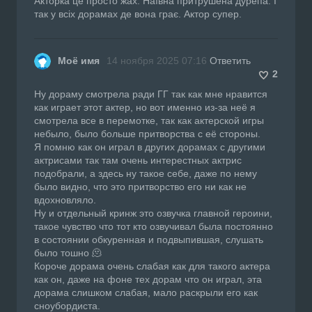
Акторка це просто жах. Наївна притрушена дурепа. І
так у всіх дорамах де вона грає. Актор супер.
Моё имя
14 ноября 2025 07:16
Ответить
2
Ну дораму смотрела ради ГГ так как мне нравится
как играет этот актер, но вот именно из-за неё я
смотрела все в перемотке, так как актерской игры
небыло, было больше притворства с её стороны.
Я помню как он играл в других дорамах с другими
актрисами так там очень интерестных актрис
подобрали, а здесь ну такое себе, даже по нему
было видно, что это притворство его ни как не
вдохновляло.
Ну и отдельный кринж это озвучка главной героини,
такое чувство что тот кто озвучивал была постоянно
в состоянии обкуренная и подвыпившая, слушать
было тошно 🫠
Короче дорама очень слабая как для такого актера
как он, даже на фоне тех дорам что он играл, эта
дорама слишком слабая, мало раскрыли его как
сноубордиста.