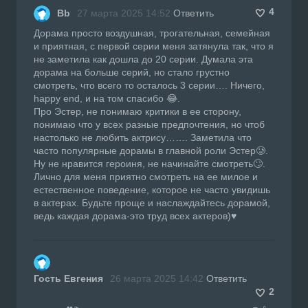
4
Bb
27 марта 2025 14:52
Ответить
Дорама просто воздушная, трогательная, семейная
и приятная, с первой серии меня затянула так, что я
не заметила как дошла до 20 серии. Думала эта
дорама на больше серий, но стало грустно
смотреть, что всего то осталось 3 серии…. Ничего,
happy end, и на том спасибо 😂.
Про Эстер, не понимаю критики в ее сторону,
понимаю что у всех разные предпочтения, но чтоб
настолько не любить актрису……. Заметила что
часто популярные дорамы в главной роли Эстер🥲.
Ну не нравится героиня, не начинайте смотреть🙄.
Лично для меня приятно смотреть на ее милое и
естественное поведение, которое не часто увидишь
в актерах. Будьте проще и наслаждайтесь дорамой,
ведь каждая дорама-это труд всех актеров)♥️
Гость Евгения
26 марта 2025 14:42
Ответить
2