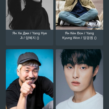
Ян Хе Джи / Yang Hye
Ян Кён Вон / Yang
Ji / 양혜지 ()
Kyung Won / 양경원 ()