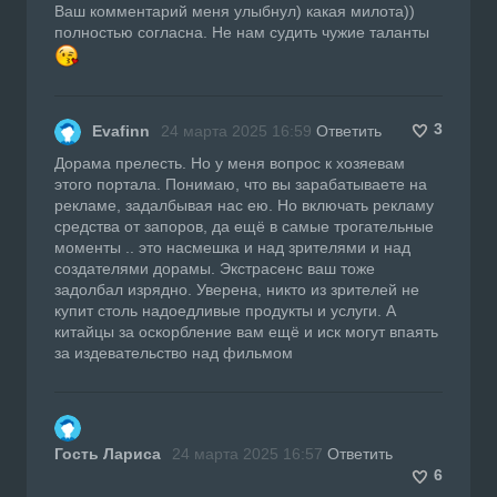
Ваш комментарий меня улыбнул) какая милота))
полностью согласна. Не нам судить чужие таланты
3
Evafinn
24 марта 2025 16:59
Ответить
Дорама прелесть. Но у меня вопрос к хозяевам
этого портала. Понимаю, что вы зарабатываете на
рекламе, задалбывая нас ею. Но включать рекламу
средства от запоров, да ещё в самые трогательные
моменты .. это насмешка и над зрителями и над
создателями дорамы. Экстрасенс ваш тоже
задолбал изрядно. Уверена, никто из зрителей не
купит столь надоедливые продукты и услуги. А
китайцы за оскорбление вам ещё и иск могут впаять
за издевательство над фильмом
Гость Лариса
24 марта 2025 16:57
Ответить
6