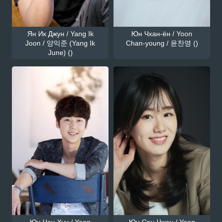
Ян Ик Джун / Yang Ik
Юн Чхан-ён / Yoon
Joon / 양익준 (Yang Ik
Chan-young / 윤찬영 ()
June) ()
Юн Чон Хун / Yoon
Юн Сан Чжон / Yoon