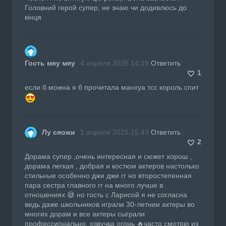
Головний герой супер, не знаю чи додивлюсь до
кінця
Гость мяу мяу
4 апреля 2025 14:19
Ответить
1
если б можна я б прочитала манхуа тсс король спит
Лу сяожи
1 апреля 2025 15:43
Ответить
2
Дорама супер ,очень интересная и сюжет хорош ,
дорама легкая , добрая и костюм актеров настолько
стильные особенно джи джи гг но второстепенная
пара сестра главного гг на много лучше в
отношениях 😅 но гость с Ларисой я не согласна
ведь даже школьников играли 30-летнии актеры во
многих дорам и все актеры сыграли
профессионально, озвучка огонь 🔥часто смотрю из