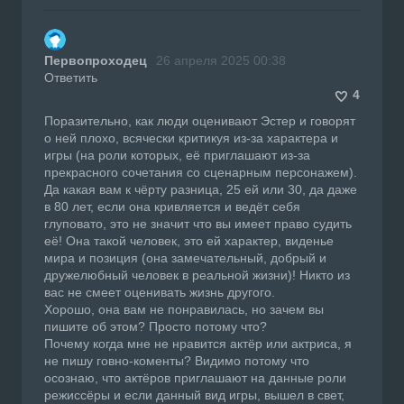
Первопроходец
26 апреля 2025 00:38
Ответить
4
Поразительно, как люди оценивают Эстер и говорят
о ней плохо, всячески критикуя из-за характера и
игры (на роли которых, её приглашают из-за
прекрасного сочетания со сценарным персонажем).
Да какая вам к чёрту разница, 25 ей или 30, да даже
в 80 лет, если она кривляется и ведёт себя
глуповато, это не значит что вы имеет право судить
её! Она такой человек, это ей характер, виденье
мира и позиция (она замечательный, добрый и
дружелюбный человек в реальной жизни)! Никто из
вас не смеет оценивать жизнь другого.
Хорошо, она вам не понравилась, но зачем вы
пишите об этом? Просто потому что?
Почему когда мне не нравится актёр или актриса, я
не пишу говно-коменты? Видимо потому что
осознаю, что актёров приглашают на данные роли
режиссёры и если данный вид игры, вышел в свет,