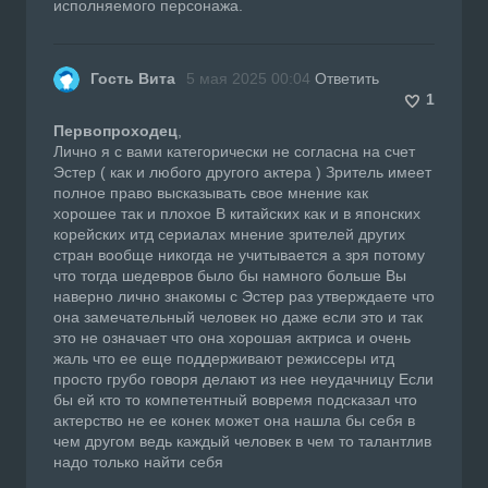
исполняемого персонажа.
Гость Вита
5 мая 2025 00:04
Ответить
1
Первопроходец
,
Лично я с вами категорически не согласна на счет
Эстер ( как и любого другого актера ) Зритель имеет
полное право высказывать свое мнение как
хорошее так и плохое В китайских как и в японских
корейских итд сериалах мнение зрителей других
стран вообще никогда не учитывается а зря потому
что тогда шедевров было бы намного больше Вы
наверно лично знакомы с Эстер раз утверждаете что
она замечательный человек но даже если это и так
это не означает что она хорошая актриса и очень
жаль что ее еще поддерживают режиссеры итд
просто грубо говоря делают из нее неудачницу Если
бы ей кто то компетентный вовремя подсказал что
актерство не ее конек может она нашла бы себя в
чем другом ведь каждый человек в чем то талантлив
надо только найти себя