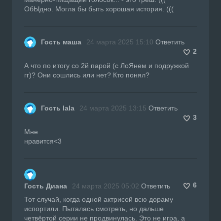
ОбЫдно. Могла бы быть хорошая история. (((
Гость маша
24 марта 2025 15:10
Ответить
2
А что по итогу со 2й парой (с ЛоЯнем и подружкой
гг)? Они сошлись или нет? Кто понял?
Гость lala
24 марта 2025 13:15
Ответить
3
Мне
нравится<3
6
Гость Диана
24 марта 2025 05:02
Ответить
Тот случай, когда одной актрисой всю дораму
испортили. Пыталась смотреть, но дальше
четвёртой серии не продвинулась. Это не игра, а