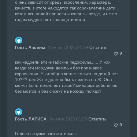
очень зависит от среды взросления, характера,
качеств. в итоге находятся так сорокалетние дети
котом всн подай принеси и капризы везде, и не по
годам мудрые четырнадцатилетеи
Гость Аноним
13 июня 2025 21:29
Ответить
0
как надоели эти китайские педофилы...... У них
везде эти мордочки девичьи без признаков
взросления. У китайцев встает только на детей лет
10??? там Ж не должна быть похожа на Ж. Она
может быть только вот такая? милашка-ребеночек
без мозгов и без сисек? на ножках палках?
Гость ЛАРИСА
8 июня 2025 01:53
Ответить
0
Голоса озвучки восхитительны!