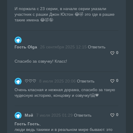
И поржала с 23 серии, в начале серии указали
участник с рашки Джон Юстон 😂🤣 это где в рашке
такие имена 😂🤣🤪
Гость Olga
26 сентября 2025 12:15
Ответить
0
Спасибо за озвучку! Класс!
0
♡♡♡
8 июля 2025 20:06
Ответить
Очень класная и нежная дорама, спасибо за такую
чудесную историю, концовку и озвучку!🤗💗
0
Мэй
7 июля 2025 01:29
Ответить
Гость Гость
,
люди ведь такими и в реальном мире бывают. это