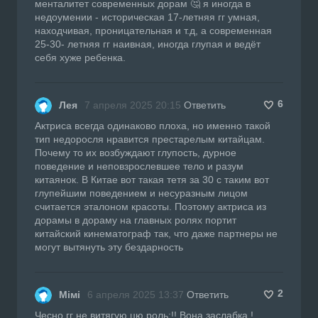
менталитет современных дорам 🤔 я иногда в
недоумении - историческая 17-летняя гг умная,
находчивая, проницательная и т.д, а современная
25-30- летняя гг наивная, иногда глупая и ведёт
себя хуже ребенка.
6
Лея
7 апреля 2025 20:15
Ответить
Актриса всегда одинаково плоха, но именно такой
тип недоросля нравится престарелым китайцам.
Почему то их возбуждают глупость, дурное
поведение и неповзрослевшее тело и разум
китаянок. В Китае вот такая тетя за 30 с таким вот
глупейшим поведением и несуразным лицом
считается эталоном красоты. Поэтому актриса из
дорамы в дораму на главных ролях портит
китайский кинематограф так, что даже партнеры не
могут вытянуть эту бездарность
2
Мімі
6 апреля 2025 13:37
Ответить
Чесно гг не витягую цю роль;!! Вона заслабка !