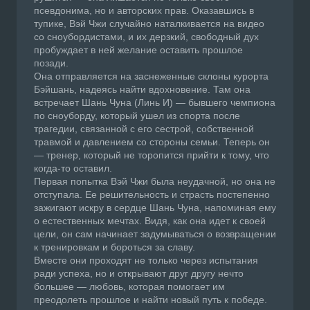
псевдонима, но и авторских прав. Оказавшись в
тупике, Вэй Чжи случайно наталкивается на видео
со сноубордистами, и их дерзкий, свободный дух
пробуждает в ней желание оставить прошлое
позади.
Она отправляется на заснеженные склоны курорта
Бэйшань, надеясь найти вдохновение. Там она
встречает Шань Чуна (Линь И) — бывшего чемпиона
по сноуборду, который ушел из спорта после
трагедии, связанной с его сестрой, собственной
травмой и давлением со стороны семьи. Теперь он
— тренер, который не торопится прийти к тому, что
когда-то оставил.
Первая попытка Вэй Чжи была неудачной, но она не
отступала. Ее решительность и страсть постепенно
зажигают искру в сердце Шань Чуна, напоминая ему
о естественных мечтах. Видя, как она идет к своей
цели, он сам начинает задумываться о возвращении
к тренировкам и бороться за славу.
Вместе они проходят не только через испытания
ради успеха, но и открывают друг другу нечто
большее — любовь, которая помогает им
преодолеть прошлое и найти новый путь к победе.