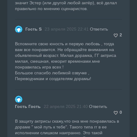
значит Эстер (или другой любой актёр), всё делал
правильно по мнению сценаристов.
Гость S
23 апреля 2025 22:41
Ответить
2
Вспомните свою юность и первую любовь , тогда
вам все понравится. Не обращайте внимания на
обьявленный возраст. Милая дорамка, ГГ актриса
милая, смешная, юморит временами.мне
понравилась игра всех !
Большое спасибо любимой озвучке ,
Переводчикам и создателям дорамы!
Гость Гость
22 апреля 2025 21:40
Ответить
0
В защиту актрисы скажу,что она мне понравилась в
дораме " мой путь к тебе". Такого типа гг в ее
исполнении слишком наигранно. Это такой