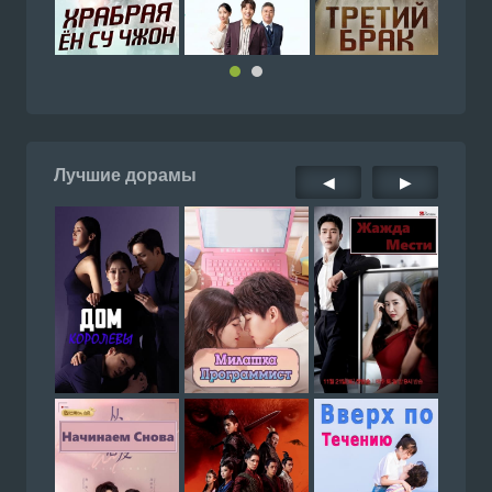
Лучшие дорамы
◀
▶