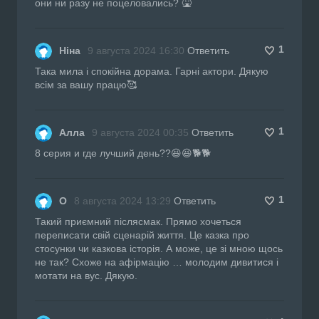
они ни разу не поцеловались? 🤮
1
Ніна
9 августа 2024 16:30
Ответить
Така мила і спокійна дорама. Гарні актори. Дякую
всім за вашу працю🥰
1
Алла
9 августа 2024 00:35
Ответить
8 серия и где лучший день??😆😆🐕🐕
1
О
8 августа 2024 13:29
Ответить
Такий приємний післясмак. Прямо хочеться
переписати свій сценарій життя. Це казка про
стосунки чи казкова історія. А може, це зі мною щось
не так? Схоже на афірмацію … молодим дивитися і
мотати на вус. Дякую.