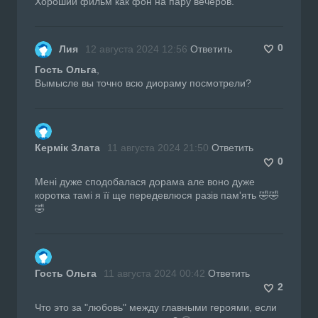
Хороший фильм как фон на пару вечеров.
0
Лия
12 августа 2024 12:56
Ответить
Гость Ольга
,
Вымысле вы точно всю диораму посмотрели?
Кермік Злата
11 августа 2024 21:50
Ответить
0
Мені дуже сподобалася дорама але воно дуже
коротка тамі я її ще передевлюся разів пам'ять 🤣🤣
🤣
Гость Ольга
11 августа 2024 00:42
Ответить
2
Что это за "любовь" между главными героями, если