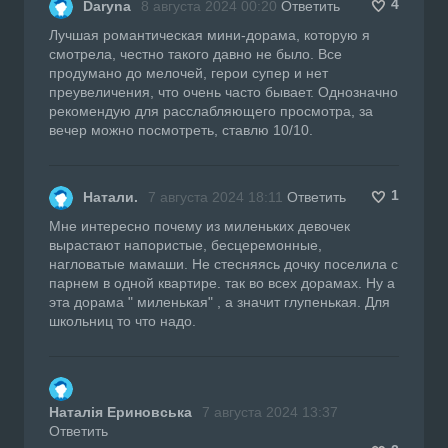
4
Daryna
8 августа 2024 00:20
Ответить
Лучшая романтическая мини-дорама, которую я
смотрела, честно такого давно не было. Все
продумано до мелочей, герои супер и нет
преувеличения, что очень часто бывает. Однозначно
рекомендую для расслабляющего просмотра, за
вечер можно посмотреть, ставлю 10/10.
1
Натали.
7 августа 2024 18:11
Ответить
Мне интересно почему из миленьких девочек
вырастают напористые, бесцеремонные,
нагловатые мамаши. Не стесняясь дочку поселила с
парнем в одной квартире. так во всех дорамах. Ну а
эта дорама " миленькая" , а значит глупенькая. Для
школьниц то что надо.
Наталія Ериновська
7 августа 2024 13:37
Ответить