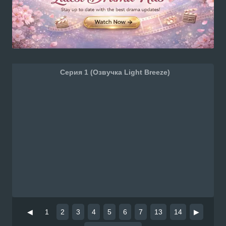
Серия 1 (Озвучка Light Breeze)
◀
1
2
3
4
5
6
7
13
14
▶