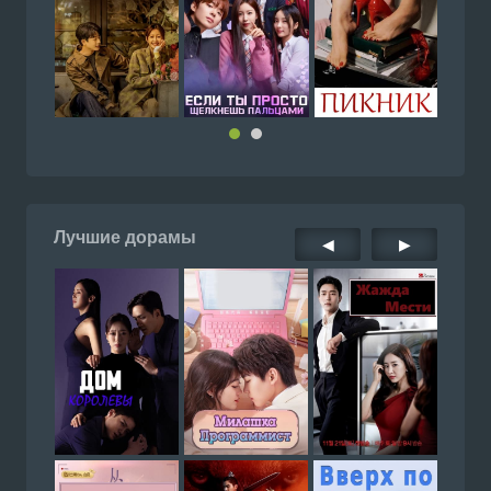
Лучшие дорамы
◀
▶