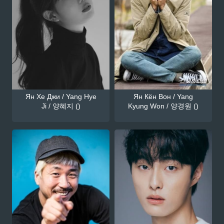
Ян Хе Джи / Yang Hye
Ян Кён Вон / Yang
Ji / 양혜지 ()
Kyung Won / 양경원 ()