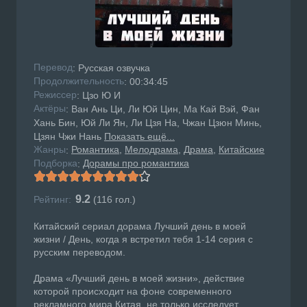
Перевод
: Русская озвучка
Продолжительность
: 00:34:45
Режисcер
: Цзо Ю И
Актёры
: Ван Ань Ци, Ли Юй Цин, Ма Кай Вэй, Фан
Хань Бин, Юй Ли Ян, Ли Цзя На, Чжан Цзюн Минь,
Цзян Чжи Нань
Показать ещё...
Жанры
Романтика
Мелодрама
Драма
Китайские
:
Подборка
Дорамы про романтика
:
9.2
Рейтинг:
(
116
гол.)
Китайский сериал дорама Лучший день в моей
жизни / День, когда я встретил тебя 1-14 серия с
русским переводом.
Драма «Лучший день в моей жизни», действие
которой происходит на фоне современного
рекламного мира Китая, не только исследует