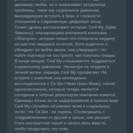
динамику любви, но и затрагивает актуальные
проблемы, такие как социальное давление,
вынуждающее вступить в брак, и сложности
отношений в современную цифровую эпоху.
Сюжет драмы рассказывает историю Сюй Му (Цзян
Чжинань), планировщика рекламной компании
«Shangxin», которая только что потерпела неудачу
на шестом свидании вслепую. Хотя родители и
убеждают ее выйти замуж, она утверждает, что
найти партнера не так просто, как покупать товары.
В конце концов, Сюй Му отказывается поддаваться
социальному давлению. Несмотря на неудачи в
личной жизни, карьера Сюй Му процветает. На
встрече с клиентом она неожиданно
воссоединяется с Се Ши (Чжан Цзюн Минь), своим
одноклассником, который теперь является
холодным и хитрым директором компании клиента.
Однажды ночью из-за недоразумения в пьяном виде
Сюй Му случайно объявляет всем в социальных
сетях, что Се Ши - ее парень. Столкнувшись с
поздравлениями от друзей и семьи, они решают
стать контрактной парой и начать жить вместе,
чтобы продолжить эту ложь.