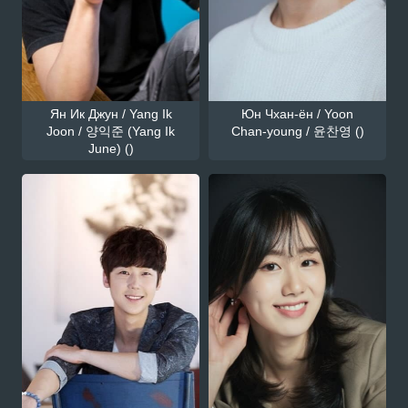
Ян Ик Джун / Yang Ik
Юн Чхан-ён / Yoon
Joon / 양익준 (Yang Ik
Chan-young / 윤찬영 ()
June) ()