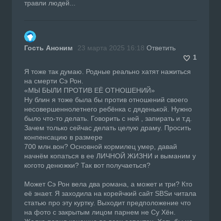
травли людей...
Гость Аноним
23 марта 2025 16:18
Ответить
1
Я тоже так думаю. Родные реально хатят нажиться
на смерти Сэ Рон.
«МЫ БЫЛИ ПРОТИВ ЕЁ ОТНОШЕНИЙ»
Ну блин я тоже была бы против отношений своего
несовершеннолетнего ребёнка с дяденькой. Нужно
было что-то делать. Говорить с ней , запирать и т.д.
Зачем только сейчас делать целую драму. Просить
конпенсацию в размере
700 млн.вон? Основной кормилец умер, давай
начнём копаться в ее ЛИЧНОЙ ЖИЗНИ и выманим у
когото денюжки? Так вот получаеться?
Может Сэ Рон вела два романа, а может и три? Кто
её знает. Я заходила на корейчкий сайт SBSи читала
статью про эту куртку. Выходит предположение что
на фото с закрытым лицом парнем не Су Хён.