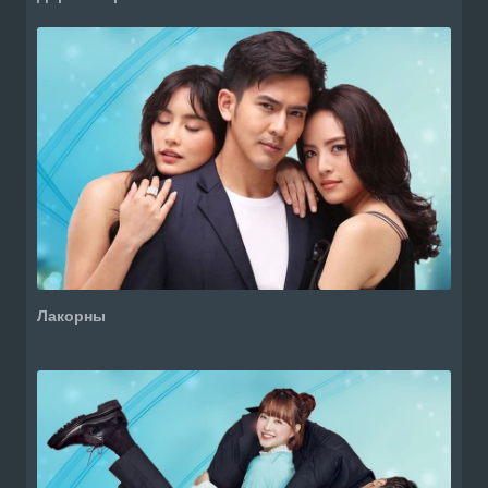
Лакорны