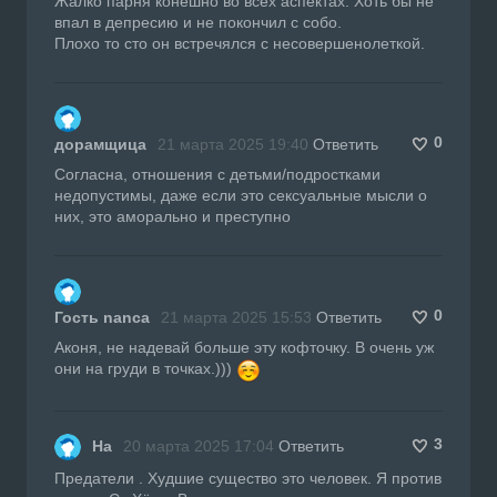
Жалко парня конешно во всех аспектах. Хоть бы не
впал в депресию и не покончил с собо.
Плохо то сто он встречялся с несовершенолеткой.
0
дорамщица
21 марта 2025 19:40
Ответить
Согласна, отношения с детьми/подростками
недопустимы, даже если это сексуальные мысли о
них, это аморально и преступно
0
Гость nanca
21 марта 2025 15:53
Ответить
Аконя, не надевай больше эту кофточку. В очень уж
они на груди в точках.)))
3
На
20 марта 2025 17:04
Ответить
Предатели . Худшие существо это человек. Я против