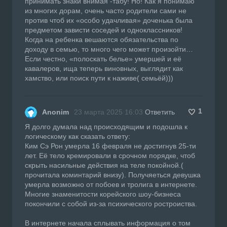
принимать знаки внимая -табу! Но! Как я понимаю
из многих дорам, очень часто родители сами не
против чтоб их «особо удачливая» доченька была
предметом зависти соседей и одноклассников!
Когда на ребенка вешаются обязательства по
доходу в семью, то много чего может произойти…
Если честно, «полоскать белье» умершей и её
кавалеров, ища теперь виновных, выглядит как
хамство, или поиск пути к наживе( семьёй)))
1
Anonim
23 марта 2025 16:03
Ответить
Я долго думала над происходящим и подошла к
логическому как сказать ответу:
Ким Сэ Рон умерла 16 февраля не достигнув 25-ти
лет. Её тело кремировали в срочном порядке, чтоб
скрыть насильные действия на теле покойной.(
прочитала коминтарий внизу). Получяеться девушка
умерла возможно от побоев и тролига в интернете.
Многие знаменитости корейского шоу-бизнеса
покончили с собой из-за психического ростроиства.
В интернете начала сплывать информация о том