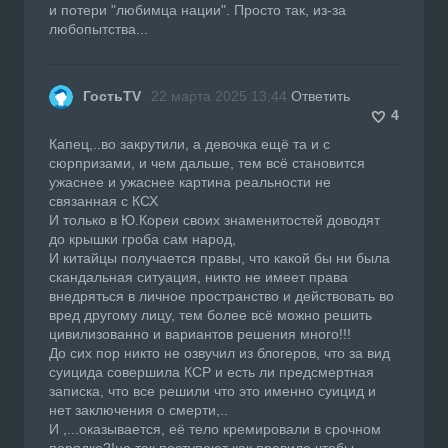
и потери "любимца нации". Просто так, из-за
любопытства...
ГостьTV
22 марта 2025 13:44
Ответить
4
Капец,..во закрутили, а девочка ещё та и с
сюрпризами, и чем дальше, тем всё становится
ужаснее и ужаснее картина реальности не
связанная с КСХ
И только в Ю.Кореи своих знаменитостей доводят
до крышки гроба сам народ,
И китайцы получается правы, что какой бы ни была
скандальная ситуация, никто не имеет права
внедряться в личное пространство и действовать во
вред другому лицу, тем более всё можно решить
цивилизованно и вариантов решения много!!!
До сих пор никто не озвучил из блогеров, что за вид
суицида совершила КСР и есть ли предсмертная
записка, что все решили что это именно суицид и
нет заключения о смерти,..
И ,...оказывается, её тело кремировали в срочном
порядке?!но так поступают как правило чтобы