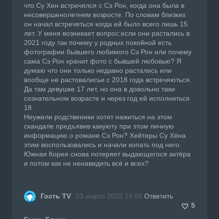
что Су Хен встречялся с Сэ Рон, когда она была в
несовершенолетнем возросте. По словам близких
он начал встречяться когда ей было всего лишь 15
лет. У меня возникает вопрос:если они растались в
2021 году так почему у родных покойной есть
фотографии бывшего любимого Сэ Рон или почему
сама Сэ Рон хранит фото с бывшей любовью? Я
думаю что они только недавно растались или
вообще не растовалисьи с 2018 года встречяються.
Да там девушке 17 лет, но она в довольно таки
сознательном возрасте и через год ей исполниться
18.
Неужели родственики хотят нажиться на этом
скандале предъявив какуюту при этом личную
информацию о романе Сэ Рон? Хейтеры Су Хёна
этим воспользовались и начали копать под него.
Южная Корея снова потеряет выдающегося актёра
и потом как не ненавидить всё и всех?
Гость TV
23 марта 2025 14:04
Ответить
5