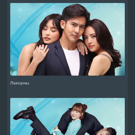
Лакорны