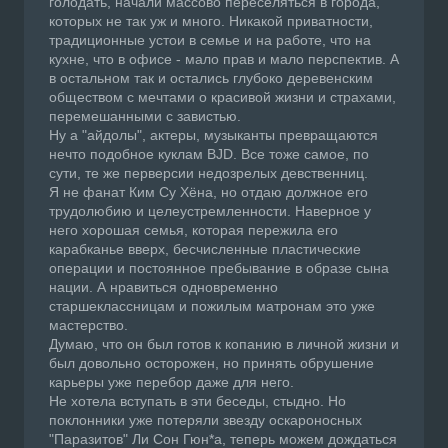
голодать, начали массово переселяться в города,
которых не так уж и много. Никакой приватности,
традиционные устои в семье и на работе, что на
кухне, что в офисе - мало прав и мало перспектив. А
в остальном так и остались глубоко деревенским
обществом с мечтами о красивой жизни и страхами,
перемешанными с завистью.
Ну а "айдолы", актеры, музыканты превращаются
нечто подобное куклам BJD. Все тоже самое, по
сути, те же перверсии недозрелых девственниц.
Я не фанат Ким Су Хёна, но отдаю должное его
трудолюбию и целеустремленности. Наверное у
него хорошая семья, которая пережила его
карабканье вверх, бесчисленные пластические
операции и постоянное пребывание в образе сына
нации. А нравиться одновременно
старшеклассницам и пожилым матронам это уже
мастерство.
Думаю, что он был готов к копанию в личной жизни и
был довольно осторожен, но принять обрушение
карьеры уже перебор даже для него.
Не хотела вступать в эти беседы, стыдно. Но
поклонники уже потеряли звезду оскароносных
"Паразитов" Ли Сон Гюн*а, теперь можем дождаться