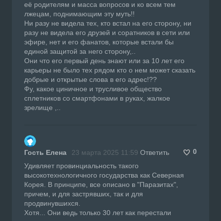
её родителям и масса вопросов и ко всем тем
лжецам, поднимающим эту муть!!
Ни разу не видела тех, кто встал на его сторону, ни
разу не видела его друзей и соратников в сети или
эфире, нет и его фанатов, которые встали бы
единой защитой за него сторону,..
Они что его первый день знают или за 10 лет его
карьеры не было тех рядом кто о нем может сказать
добрые и открытые слова в его адрес!??
Фу, какое циничное и трусливое общество
сплетников со смартфонами в руках, жалкое
зрелище ,..
0
Гость Елена
23 марта 2025 11:59
Ответить
Удивляет провинциальность такого
высокотехнологичного государства как Северная
Корея. В принципе, все описано в "Паразитах",
причем, и для застрявших, так и для
продвинувшихся.
Хотя... Они ведь только 30 лет как перестали