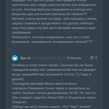
уничтожить все следы преступления или избавиться
от ули, последствий расследования и повторного
вскрытия для уточнения причины её смерти?!!
Мутная, очень мутная история, зато карьеру и жизнь
парню сломали и продолжают это делать хейтеры
под спец.заказ это всё шито белыми нитками и ещё
требования
Отписаться, полные неадекваты, они что о себе
возомнили, линчиватели человеческих жизней???
1
San Ji
21 марта 2025 15:16
Ответить
Китайцы в этом плане правы. Сколько бы не было
скандалов вокруг кит. знаменитостей они не доводят
их до самоубийства( вспомните Солли, Гу Хару и
других).
Последние реплики Акони меня конечно
поразили.Примерно точно такое я прочитала на
сайте YeaAsia статью дотираваная 18.03. Но там Су
Хён «сказал» удалять KakaoTalk и объщяться через
Telegram.
Сейчас не могу понять ничего. Что? Как? Зачем?