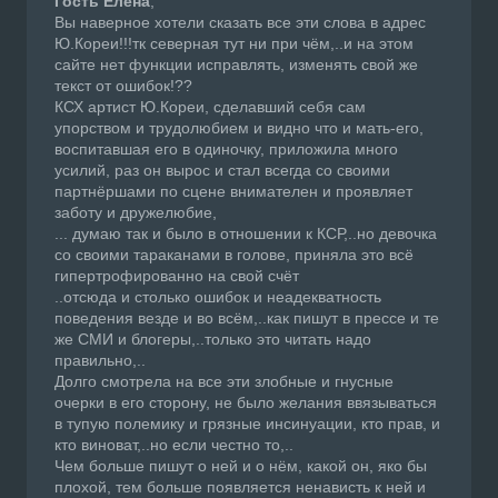
Гость Елена
,
Вы наверное хотели сказать все эти слова в адрес
Ю.Кореи!!!тк северная тут ни при чём,..и на этом
сайте нет функции исправлять, изменять свой же
текст от ошибок!??
КСХ артист Ю.Кореи, сделавший себя сам
упорством и трудолюбием и видно что и мать-его,
воспитавшая его в одиночку, приложила много
усилий, раз он вырос и стал всегда со своими
партнёршами по сцене внимателен и проявляет
заботу и дружелюбие,
... думаю так и было в отношении к КСР,..но девочка
со своими тараканами в голове, приняла это всё
гипертрофированно на свой счёт
..отсюда и столько ошибок и неадекватность
поведения везде и во всём,..как пишут в прессе и те
же СМИ и блогеры,..только это читать надо
правильно,..
Долго смотрела на все эти злобные и гнусные
очерки в его сторону, не было желания ввязываться
в тупую полемику и грязные инсинуации, кто прав, и
кто виноват,..но если честно то,..
Чем больше пишут о ней и о нём, какой он, яко бы
плохой, тем больше появляется ненависть к ней и