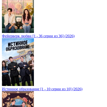
Фейерверк любви [1 - 36 серии из 36] (2026)
Истинное образование [1 - 10 серии из 10] (2026)