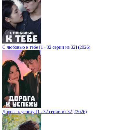
С любовью к тебе [1 - 32 серии из 32] (2026)
Дорога к успеху [1 - 32 серии из 32] (2026)