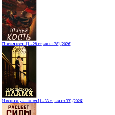
Птичья кость [1 - 28 серии из 28] (2026)
И вспыхнуло пламя [1 - 33 серии из 33] (2026)