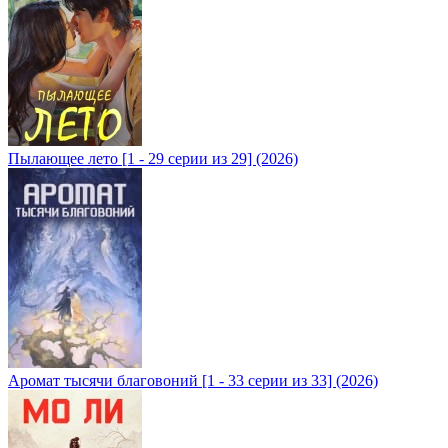
Пылающее лето [1 - 29 серии из 29] (2026)
Аромат тысячи благовоний [1 - 33 серии из 33] (2026)