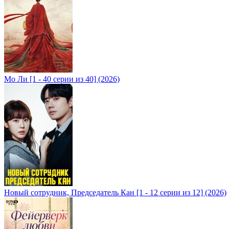
Мо Ли [1 - 40 серии из 40] (2026)
Новый сотрудник, Председатель Кан [1 - 12 серии из 12] (2026)