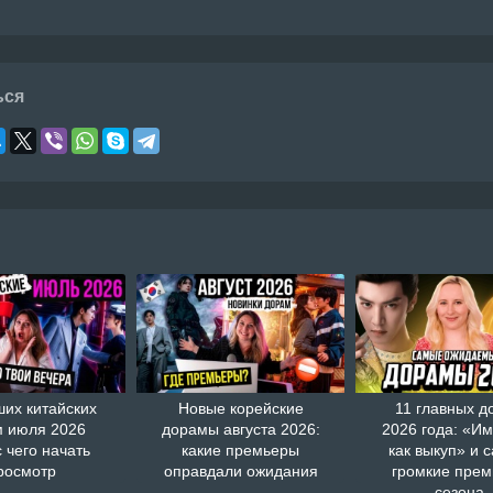
ься
ших китайских
Новые корейские
11 главных д
 июля 2026
дорамы августа 2026:
2026 года: «И
с чего начать
какие премьеры
как выкуп» и 
росмотр
оправдали ожидания
громкие пре
сезона