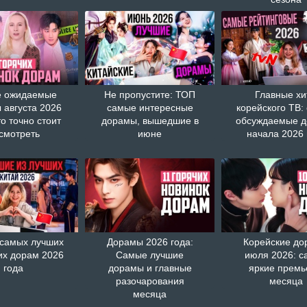
 ожидаемые
Не пропустите: ТОП
Главные хи
 августа 2026
самые интересные
корейского ТВ:
то точно стоит
дорамы, вышедшие в
обсуждаемые 
смотреть
июне
начала 2026 
 самых лучших
Дорамы 2026 года:
Корейские д
их дорам 2026
Самые лучшие
июля 2026: с
года
дорамы и главные
яркие прем
разочарования
месяца
месяца