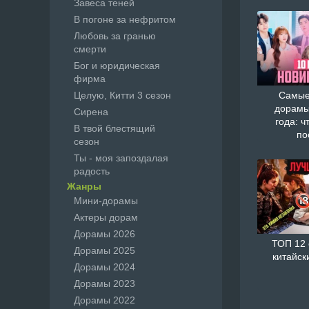
Завеса теней
В погоне за нефритом
Любовь за гранью
смерти
Бог и юридическая
фирма
Целую, Китти 3 сезон
Самые
дорамы
Сирена
года: ч
В твой блестящий
по
сезон
Ты - моя запоздалая
радость
Жанры
Мини-дорамы
Актеры дорам
Дорамы 2026
ТОП 12
Дорамы 2025
китайск
Дорамы 2024
Дорамы 2023
Дорамы 2022