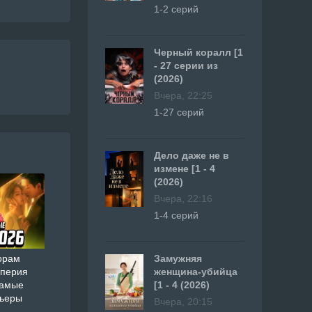
1-2 серий
Черный коралл [1
- 27 серии из
(2026)
Вчера, 22:25
1-27 серий
Дело даже не в
измене [1 - 4
(2026)
Вчера, 22:16
1-4 серий
Замужняя
орам
женщина-убийца
мперия
[1 - 4 (2026)
самые
мьеры
Вчера, 20:15