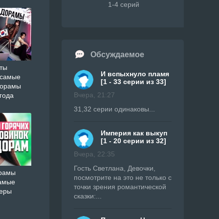
1-4 серий
Обсуждаемое
ты
И вспыхнуло пламя
 самые
[1 - 33 серии из 33]
дорамы
Вчера, 21:27
года
31,32 серии одинаковы...
Империя как выкуп
[1 - 20 серии из 32]
Вчера, 22:35
Гость Светлана, Девочки,
орамы
посмотрите на это не только с
амые
точки зрения романтической
ьеры
сказки:...