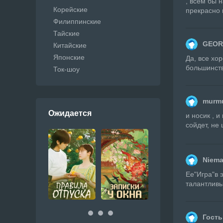
, всем бы 
Корейские
прекрасно 
Филиппинские
Тайские
GEOR
Китайские
Японские
Да, все хо
большинств
Ток-шоу
murmu
Ожидается
и носик , 
сойдет, не
Niem
Ее"Игра"в 
талантливы
Гость