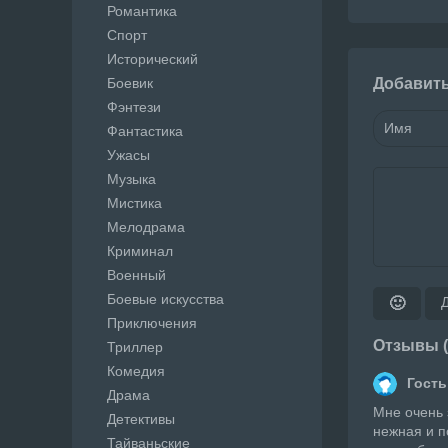
Романтика
Спорт
Исторический
Боевик
Добавит
Фэнтези
Фантастика
Ужасы
Музыка
Мистика
Мелодрама
Криминал
Военный
Боевые искусства
🙂
Приключения
Отзывы (
Триллер
Комедия
Гость
Драма
Мне очень 
Детективы
нежная и п
Тайваньские