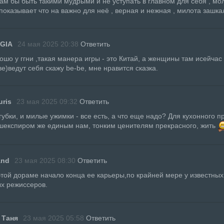
нам бы быть такими мудрыми и не уступать в главном для себя , мо
показывает что на важно для неё , верная и нежная , милота зашка
GIA
24 мая 2025 20:38
Ответить
рошо у ггни ,такая манера игры - это Китай, а женщины там исейчас 
е)ведут себя скажу be-be, мне нравится сказка.
ris
23 мая 2025 09:32
Ответить
и губки, и милые ужимки - все есть, а что еще надо? Для кухонного 
 шекспиром же единым нам, тонким ценителям прекрасного, жить
and
23 мая 2025 08:30
Ответить
этой дораме начало конца ее карьеры,по крайней мере у известных
х режиссеров.
 Таня
23 мая 2025 05:58
Ответить