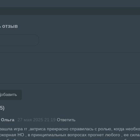
ь отзыв
Добавить
5)
 Ольга
27 мая 2025 21:19
Ответить
зашла игра гг ,актриса прекрасно справилась с ролью, когда необх
окорная НО , в принципиальных вопросах прогнет любого , ее сила