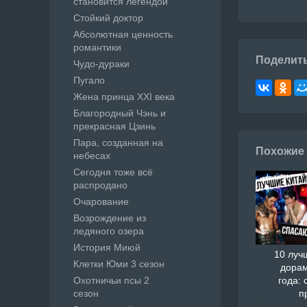
становится легендой
Стойкий доктор
Абсолютная ценность
романтики
Поделит
Чудо-дураки
Пугало
Жена принца XXI века
Благородный Чэнь и
прекрасная Цзинь
Пара, созданная на
Похожие
небесах
Сегодня тоже всё
распродано
Очарование
Возрождение из
ледяного озера
История Миюй
10 луч
Клетки Юми 3 сезон
дорам
Охотничьи псы 2
года: 
сезон
п