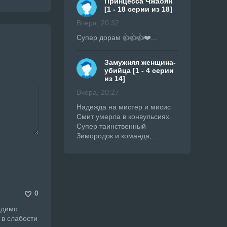
Принцесса Чжаоян
[1 - 18 серии из 18]
Вчера, 20:32
Супер дорам 👍👍👍❤️...
Замужняя женщина-
убийца [1 - 4 серии
из 14]
Вчера, 20:27
Надежда на мистер и мисис
Смит умерла в конвульсиях.
Супер таинственный
Зимородок и команда,...
0
одимо
 в слабости