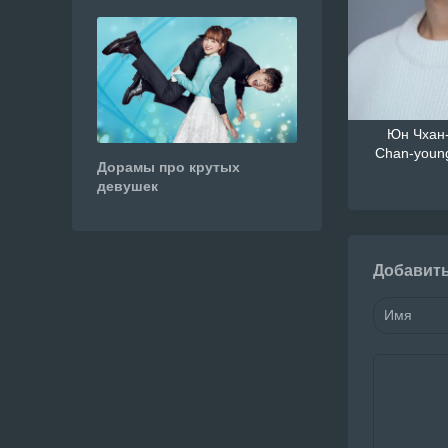
Юн Чхан-
Chan-youn
Дорамы про крутых
девушек
Добавит