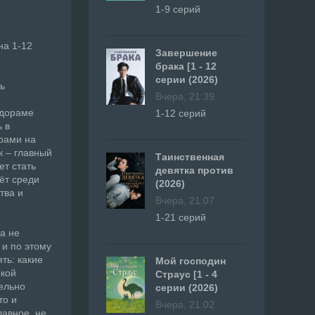
1-9 серий
на 1-12
Завершение
брака [1 - 12
серии (2026)
ть
Вчера, 21:39
 дораме
1-12 серий
 в
трами на
к – главный
Таинственная
ет стать
девятка против
ёт среди
(2026)
тва и
Вчера, 21:07
1-21 серий
а не
 и по этому
ть: какие
Мой господин
окой
Страус [1 - 4
ельно
серии (2026)
то и
Вчера, 21:02
лавное, не