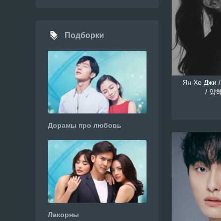
Подборки
Ян Хе Джи /
/ 양혜
Дорамы про любовь
Лакорны