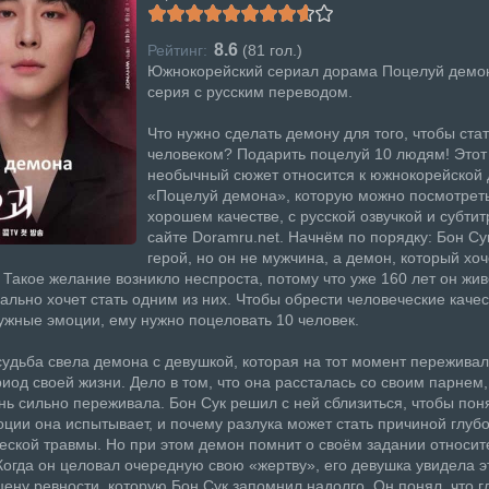
8.6
Рейтинг:
(
81
гол.)
Южнокорейский сериал дорама Поцелуй демо
серия с русским переводом.
Что нужно сделать демону для того, чтобы ста
человеком? Подарить поцелуй 10 людям! Этот
необычный сюжет относится к южнокорейской
«Поцелуй демона», которую можно посмотреть
хорошем качестве, с русской озвучкой и субти
сайте Doramru.net. Начнём по порядку: Бон Су
герой, но он не мужчина, а демон, который хоч
 Такое желание возникло неспроста, потому что уже 160 лет он жив
ально хочет стать одним из них. Чтобы обрести человеческие качес
ужные эмоции, ему нужно поцеловать 10 человек.
удьба свела демона с девушкой, которая на тот момент переживал
иод своей жизни. Дело в том, что она рассталась со своим парнем,
нь сильно переживала. Бон Сук решил с ней сблизиться, чтобы поня
ции она испытывает, и почему разлука может стать причиной глуб
еской травмы. Но при этом демон помнит о своём задании относит
Когда он целовал очередную свою «жертву», его девушка увидела э
цену ревности, которую Бон Сук запомнил надолго. Он понял, что г