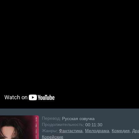
Перевод
: Русская озвучка
Продолжительность
: 00:11:30
Жанры
Фантастика
Мелодрама
Комедия
Др
:
Корейские