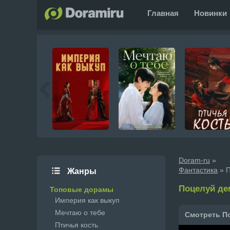
Главная
Новинки
Doram-ru
»
Фантастика
» П
Жанры
Поцелуй демо
Топовые дорамы
Империя как выкуп
Мечтаю о тебе
Смотреть По
Птичья кость