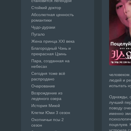
становится легендой
Стойкий доктор
Абсолютная ценность
романтики
Чудо-дураки
Пугало
Жена принца XXI века
Благородный Чэнь и
прекрасная Цзинь
Пара, созданная на
небесах
Сегодня тоже всё
человеком.
распродано
людей и ре
испытать н
Очарование
Возрождение из
Однажды, с
ледяного озера
лучший пер
История Миюй
поводу оче
Клетки Юми 3 сезон
именно эмо
психологич
Охотничьи псы 2
поцелуев. 
сезон
устроила с