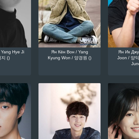
 Yang Hye Ji
Ян Кён Вон / Yang
Ян Ик Джун
지 ()
Kyung Won / 양경원 ()
Joon / 양익
June