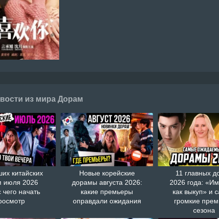
вости из мира Дорам
ших китайских
Новые корейские
11 главных д
 июля 2026
дорамы августа 2026:
2026 года: «И
с чего начать
какие премьеры
как выкуп» и 
росмотр
оправдали ожидания
громкие пре
сезона