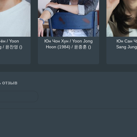
ён / Yoon
Юн Чон Хун / Yoon Jong
Юн Сан Чж
g / 윤찬영 ()
Hoon (1984) / 윤종훈 ()
Sang Jung
ь отзыв