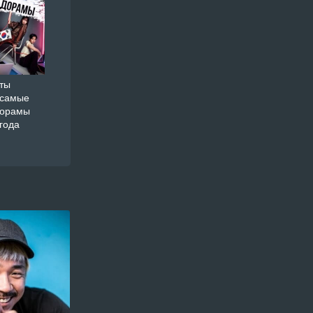
ты
 самые
дорамы
года