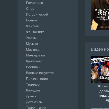
Романтика
Спорт
Исторический
Боевик
Фэнтези
Фантастика
Ужасы
Музыка
Видео но
Мистика
Мелодрама
Криминал
Военный
Боевые искусства
Приключения
Триллер
10 луч
Комедия
дорам
года: 
Драма
п
Детективы
Тайваньские