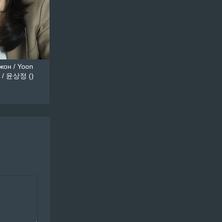
он / Yoon
 / 윤상정 ()