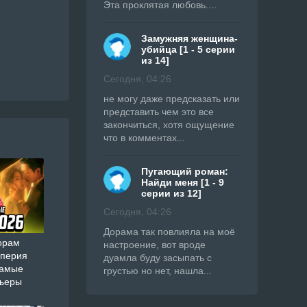
Эта проклятая любовь....
Замужняя женщина-
убийца [1 - 5 серии
из 14]
Сегодня, 04:26
не могу даже предсказать или
представить чем это все
закончиться, хотя ощущение
что в комментах...
Пугающий роман:
Найди меня [1 - 9
серии из 12]
Сегодня, 04:26
Дорама так повлияла на моё
орам
настроение, вот вроде
мперия
дуамла буду засыпать с
самые
грустью но нет, нашла...
мьеры