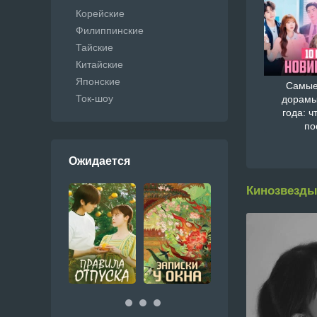
Корейские
Филиппинские
Тайские
Китайские
Японские
Самые
Ток-шоу
дорамы
года: ч
по
Ожидается
Кинозвезды