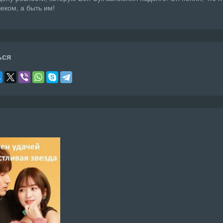
веком, а быть им!
ься