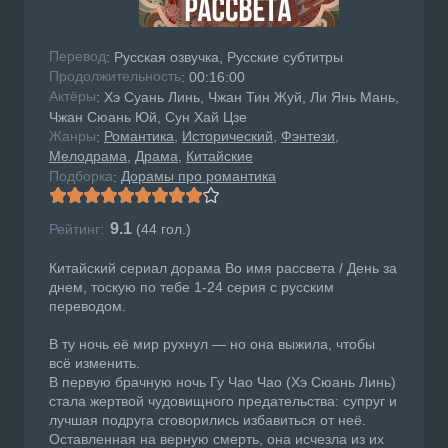
Перевод
: Русская озвучка, Русские субтитры
Продолжительность
: 00:16:00
Актёры
: Хэ Суань Линь, Чжан Тин Жуй, Ли Янь Мань,
Чжан Сюань Юй, Сун Хай Цзе
Жанры
Романтика
Исторический
Фэнтези
:
Мелодрама
Драма
Китайские
Подборка
Дорамы про романтика
:
9.1
Рейтинг:
(
44
гол.)
Китайский сериал дорама Во имя рассвета / День за
днем, тоскую по тебе 1-24 серия с русским
переводом.
В ту ночь её мир рухнул — но она выжила, чтобы
всё изменить.
В первую брачную ночь Гу Чао Чао (Хэ Сюань Линь)
стала жертвой чудовищного предательства: супруг и
лучшая подруга сговорились избавиться от неё.
Оставленная на верную смерть, она исчезла из их