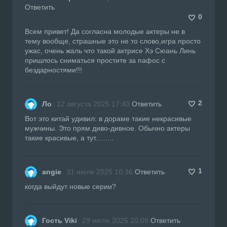
Ответить
0
Всем привет! Да согласна молодые актеры не в
тему вообще, страшные это не то слово,игра просто
ужас, очень жаль что такой актрисе Хэ Сюань Линь
пришлось сниматься простите за пафос с
бездарностями!!!
2
Ло
12 августа 2025 17:40
Ответить
Вот это китай удивил: в дораме такие некрасивые
мужчины. Это прям диво-дивное. Обычно актеры
такие красивые, а тут.........
1
angie
31 июля 2025 10:36
Ответить
когда выйдут новые серии?
Гость Viki
29 июля 2025 20:09
Ответить