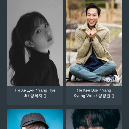
Ян Хе Джи / Yang Hye
Ян Кён Вон / Yang
Ji / 양혜지 ()
Kyung Won / 양경원 ()