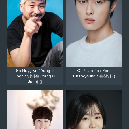
Ян Ик Джун / Yang Ik
Юн Чхан-ён / Yoon
Joon / 양익준 (Yang Ik
Chan-young / 윤찬영 ()
June) ()