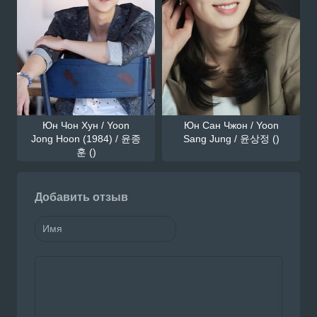
Юн Чон Хун / Yoon
Юн Сан Чжон / Yoon
Jong Hoon (1984) / 윤종
Sang Jung / 윤상정 ()
훈 ()
Добавить отзыв