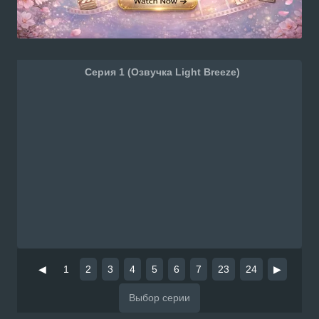
Серия 1 (Озвучка Light Breeze)
◀
1
2
3
4
5
6
7
23
24
▶