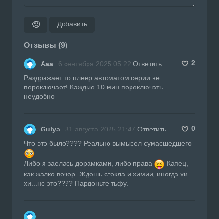
Добавить
🙂
Отзывы (9)
2
Ааа
6 сентября 2025 05:22
Ответить
Раздражает то плеер автоматом серии не
переключает! Каждые 10 мин переключать
неудобно
0
Gulya
31 августа 2025 21:47
Ответить
Что это было???? Реально вымысел сумасшедшего
Либо я заелась дорамками, либо права
Капец,
как жалко вечер. Ждешь стекла и химии, иногда хи-
хи...но это???? Пардоньте тьфу.