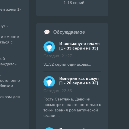
1-18 серий
ей жены 1-
нуть
Обсуждаемое
 и именем
аться с
И вспыхнуло пламя
[1 - 33 серии из 33]
Сегодня, 21:27
ной
лаждаясь
31,32 серии одинаковы...
—
Империя как выкуп
постепенно
[1 - 20 серии из 32]
обликом
Сегодня, 22:35
пливом для
Гость Светлана, Девочки,
посмотрите на это не только с
точки зрения романтической
сказки:...