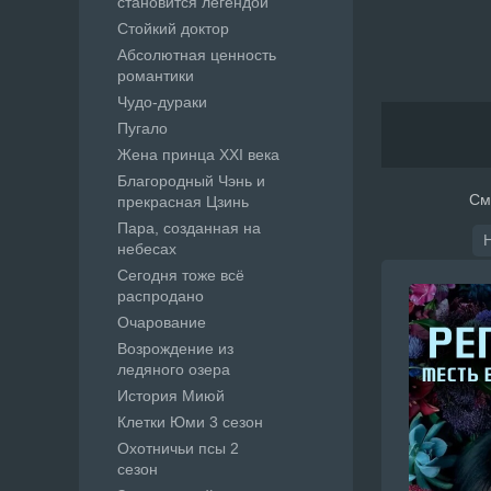
становится легендой
Стойкий доктор
Абсолютная ценность
романтики
Чудо-дураки
Пугало
Жена принца XXI века
Благородный Чэнь и
См
прекрасная Цзинь
Пара, созданная на
небесах
Сегодня тоже всё
распродано
Очарование
Возрождение из
ледяного озера
История Миюй
Клетки Юми 3 сезон
Охотничьи псы 2
сезон