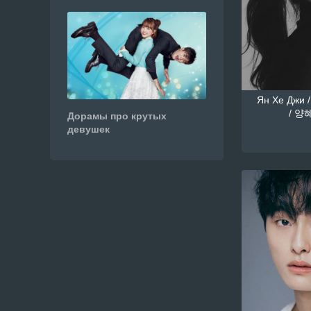
Ян Хе Джи /
/ 양혜
Дорамы про крутых
девушек