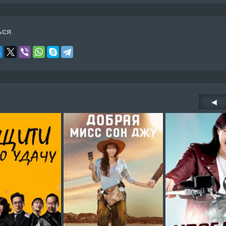
ься
◀