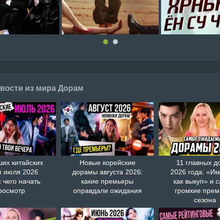
вости из мира Дорам
ших китайских
Новые корейские
11 главных д
 июля 2026
дорамы августа 2026:
2026 года: «И
с чего начать
какие премьеры
как выкуп» и 
росмотр
оправдали ожидания
громкие пре
сезона