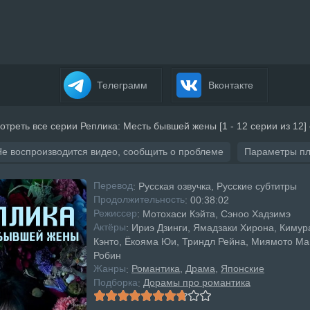
Телеграмм
Вконтакте
отреть все серии Реплика: Месть бывшей жены [1 - 12 серии из 12]
Не воспроизводится видео, сообщить о проблеме
Параметры п
Перевод
: Русская озвучка, Русские субтитры
Продолжительность
: 00:38:02
Режисcер
: Мотохаси Кэйта, Сэноо Хадзимэ
Актёры
: Ириэ Дзинги, Ямадзаки Хирона, Кимур
Кэнто, Ёкояма Юи, Триндл Рейна, Миямото Ма
Робин
Жанры
Романтика
Драма
Японские
:
Подборка
Дорамы про романтика
: