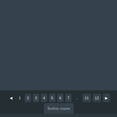
◀
1
2
3
4
5
6
7
...
11
12
▶