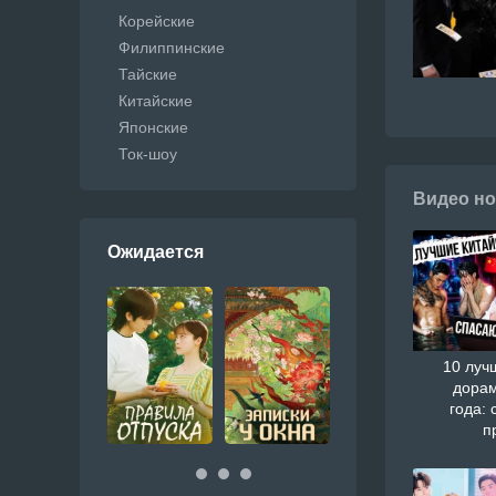
Корейские
Филиппинские
Тайские
Китайские
Японские
Ток-шоу
Видео но
Ожидается
10 луч
дорам
года: 
п