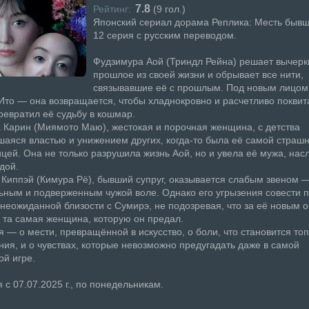
7.8
Рейтинг:
(
9
гол.)
Японский сериал дорама Реплика: Месть бывш
12 серия с русским переводом.
Фудзимура Аой (Триндл Рейна) решает вычерк
прошлое из своей жизни и обрывает все нити,
связывавшие её с прошлым. Под новым лицом
то — она возвращается, чтобы хладнокровно и расчетливо поквит
превратил её судьбу в кошмар.
Карин (Миямото Маю), жестокая и порочная женщина, с детства
аяся властью и унижением других, когда-то была её самой страш
цей. Она не только разрушила жизнь Аой, но и увела её мужа, нас
дой.
Киппэй (Кимура Рё), бывший супруг, оказывается слабым звеном 
ным и подверженным чужой воле. Однако его угрызения совести 
 неожиданной близости с Сумирэ, не подозревая, что за её новым 
 та самая женщина, которую он предал.
я — о мести, превращённой в искусство, о боли, что становится то
ия, и о чувствах, которые невозможно предугадать даже в самой
й игре.
 с 07.07.2025 г., по понедельникам.