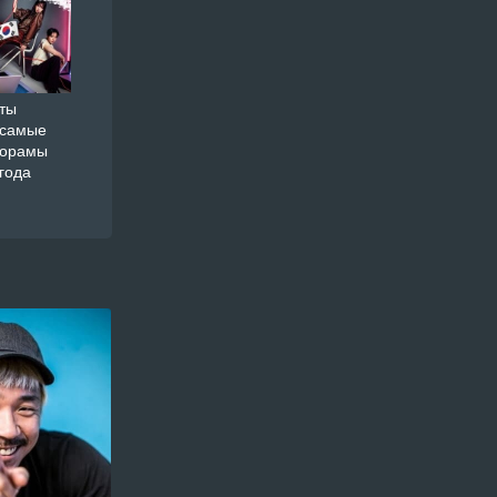
ты
 самые
дорамы
года