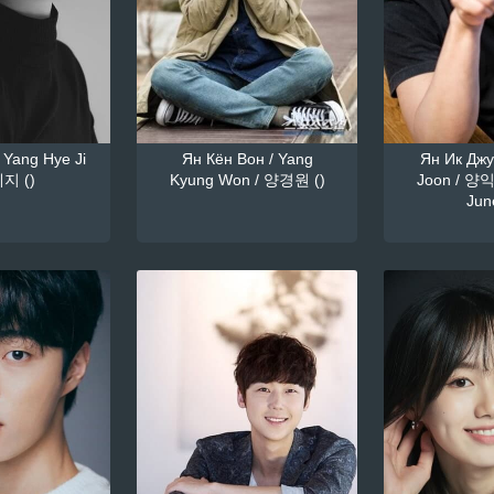
 Yang Hye Ji
Ян Кён Вон / Yang
Ян Ик Джун
지 ()
Kyung Won / 양경원 ()
Joon / 양익
June