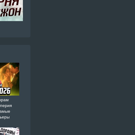
орам
мперия
самые
мьеры