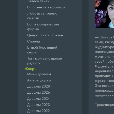
Завеса теней
В погоне за нефритом
Любовь за гранью
смерти
Бог и юридическая
фирма
Целую, Китти 3 сезон
— Сумирэ И
Сирена
теми, кто 
Фуджимура 
В твой блестящий
наслаждавш
сезон
мучительни
Ты - моя запоздалая
своей побе
радость
Фудзимура 
Жанры
нерешитель
Мини-дорамы
приводят к
Актеры дорам
скрывается
Эта истори
Дорамы 2026
перерожден
Дорамы 2025
продуманно
Дорамы 2024
Дорамы 2023
Трансляция
Дорамы 2022