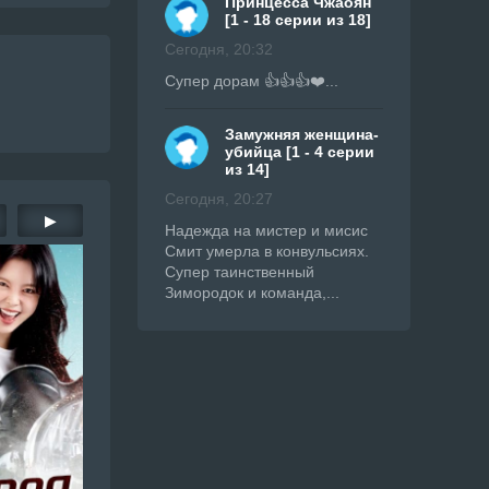
Принцесса Чжаоян
[1 - 18 серии из 18]
Сегодня, 20:32
Супер дорам 👍👍👍❤️...
Замужняя женщина-
убийца [1 - 4 серии
из 14]
Сегодня, 20:27
▶
Надежда на мистер и мисис
Смит умерла в конвульсиях.
Супер таинственный
Зимородок и команда,...