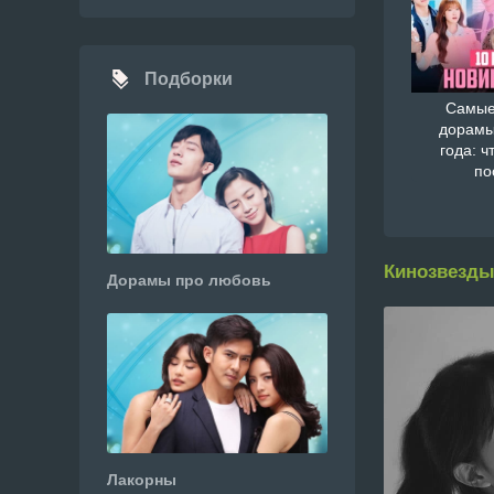
Подборки
Самые
дорамы
года: ч
по
Кинозвезды
Дорамы про любовь
Лакорны