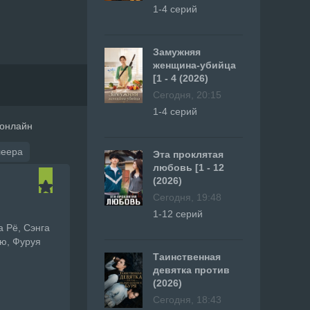
1-4 серий
Замужняя
женщина-убийца
[1 - 4 (2026)
Сегодня, 20:15
1-4 серий
 онлайн
леера
Эта проклятая
любовь [1 - 12
(2026)
Сегодня, 19:48
1-12 серий
а Рё, Сэнга
ю, Фуруя
Таинственная
девятка против
(2026)
Сегодня, 18:43