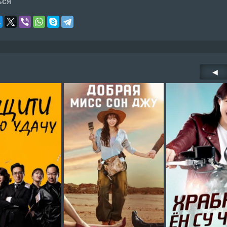
ься
◀