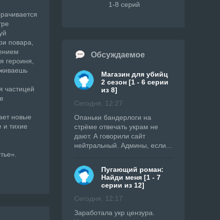
1-8 серий
орачивается
тре
уй
ри повара,
ением
Обсуждаемое
я героиня,
уживаешь
Магазин для убийц
2 сезон [1 - 6 серии
я частицей
из 8]
е
Сегодня, 12:27
ает новые
Опаньки бандерлоги на
 и тихие
стрёме отвечать украм не
дают. А говорили сайт
нейтральный. Админы, если...
тье».
Пугающий роман:
Найди меня [1 - 7
серии из 12]
Сегодня, 12:17
Заработала укр цензура.