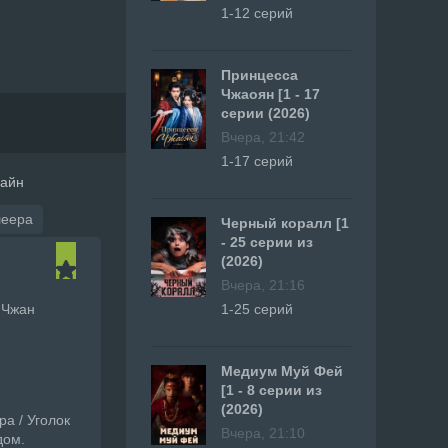
1-12 серий
Принцесса
Чжаоян [1 - 17
серии (2026)
Вчера, 21:42
1-17 серий
лайн
леера
Черный коралл [1
- 25 серии из
(2026)
Вчера, 21:16
 Чжан
1-25 серий
Медиум Муй Фей
[1 - 8 серии из
(2026)
ра / Уголок
Вчера, 21:10
дом.