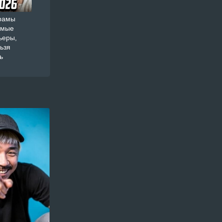
орамы
амые
ьеры,
ьзя
ь