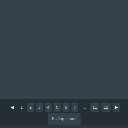
◀
1
2
3
4
5
6
7
...
11
12
▶