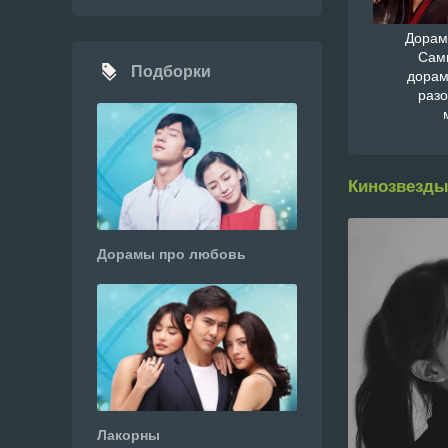
Дорам
Сам
Подборки
дорам
раз
Кинозвезды
Дорамы про любовь
Лакорны