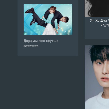
Ян Хе Джи /
/ 양혜
Дорамы про крутых
девушек