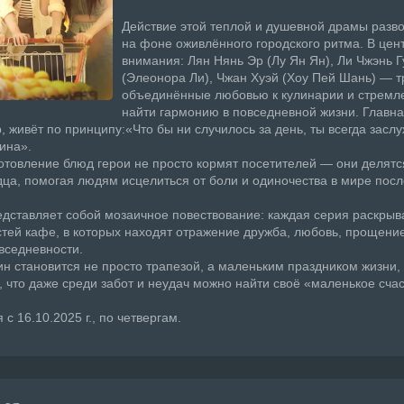
Действие этой теплой и душевной драмы разв
на фоне оживлённого городского ритма. В цен
внимания: Лян Нянь Эр (Лу Ян Ян), Ли Чжэнь Г
(Элеонора Ли), Чжан Хуэй (Хоу Пей Шань) — т
объединённые любовью к кулинарии и стремл
найти гармонию в повседневной жизни. Главна
, живёт по принципу:«Что бы ни случилось за день, ты всегда засл
ина».
отовление блюд герои не просто кормят посетителей — они делятс
дца, помогая людям исцелиться от боли и одиночества в мире посл
дставляет собой мозаичное повествование: каждая серия раскрыв
стей кафе, в которых находят отражение дружба, любовь, прощение
вседневности.
н становится не просто трапезой, а маленьким праздником жизни,
 что даже среди забот и неудач можно найти своё «маленькое счас
с 16.10.2025 г., по четвергам.