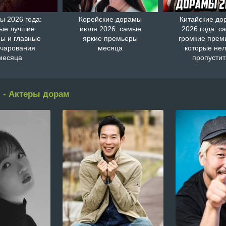
ы 2026 года:
Корейские дорамы
Китайские д
ые лучшие
июля 2026: самые
2026 года: с
ы и главные
яркие премьеры
громкие прем
очарования
месяца
которые нел
месяца
пропустит
 - Актеры дорам