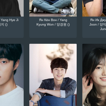
 Yang Hye Ji
Ян Кён Вон / Yang
Ян Ик Джун
지 ()
Kyung Won / 양경원 ()
Joon / 양익
June