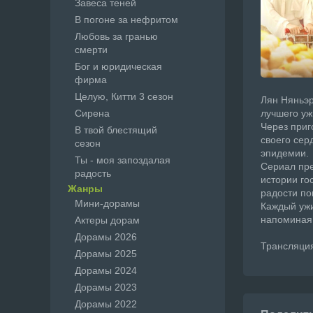
Завеса теней
В погоне за нефритом
Любовь за гранью
смерти
Бог и юридическая
фирма
Целую, Китти 3 сезон
Лян Няньэр
Сирена
лучшего уж
Через приг
В твой блестящий
своего сер
сезон
эпидемии.
Ты - моя запоздалая
Сериал пре
радость
истории го
Жанры
радости по
Мини-дорамы
Каждый ужи
напоминая,
Актеры дорам
Дорамы 2026
Трансляция 
Дорамы 2025
Дорамы 2024
Дорамы 2023
Дорамы 2022