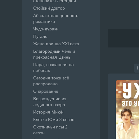
становится легендой
Стойкий доктор
Абсолютная ценность
романтики
Чудо-дураки
Пугало
Жена принца XXI века
Благородный Чэнь и
прекрасная Цзинь
Пара, созданная на
небесах
Сегодня тоже всё
распродано
Очарование
Возрождение из
ледяного озера
История Миюй
Клетки Юми 3 сезон
Охотничьи псы 2
сезон