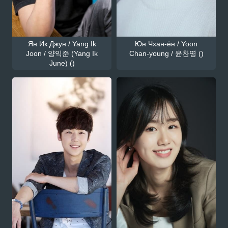
Ян Ик Джун / Yang Ik
Юн Чхан-ён / Yoon
Joon / 양익준 (Yang Ik
Chan-young / 윤찬영 ()
June) ()