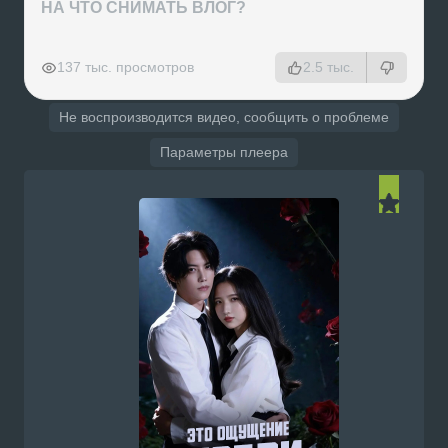
НА ЧТО СНИМАТЬ ВЛОГ?
РЕКЛАМА
РЕКЛАМА
РЕКЛАМА
РЕКЛАМА
137 тыс. просмотров
2.5 тыс.
Не воспроизводится видео, сообщить о проблеме
Параметры плеера