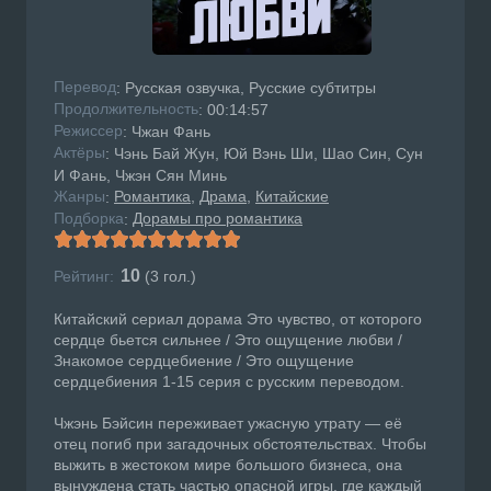
Перевод
: Русская озвучка, Русские субтитры
Продолжительность
: 00:14:57
Режисcер
: Чжан Фань
Актёры
: Чэнь Бай Жун, Юй Вэнь Ши, Шао Син, Сун
И Фань, Чжэн Сян Минь
Жанры
Романтика
Драма
Китайские
:
Подборка
Дорамы про романтика
:
10
Рейтинг:
(
3
гол.)
Китайский сериал дорама Это чувство, от которого
сердце бьется сильнее / Это ощущение любви /
Знакомое сердцебиение / Это ощущение
сердцебиения 1-15 серия с русским переводом.
Чжэнь Бэйсин переживает ужасную утрату — её
отец погиб при загадочных обстоятельствах. Чтобы
выжить в жестоком мире большого бизнеса, она
вынуждена стать частью опасной игры, где каждый