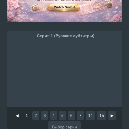
Серия 1 (Русские субтитры)
◀
1
2
3
4
5
6
7
14
15
▶