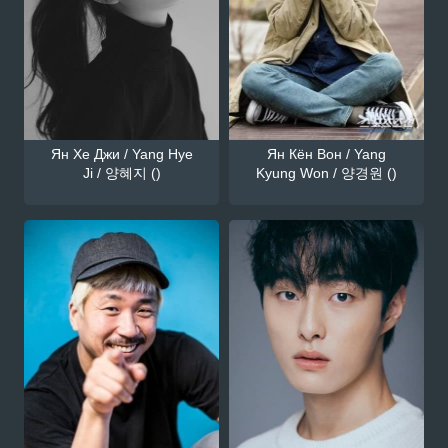
Ян Хе Джи / Yang Hye
Ян Кён Вон / Yang
Ji / 양혜지 ()
Kyung Won / 양경원 ()