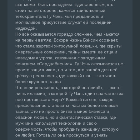
шаг может быть последним. Единственным, кто
стоит на её стороне, кажется таинственный
телохранитель Гу Чэнь, чья преданность и
молчаливое присутствие служат ей последней
надеждой.
Но всё оказывается гораздо сложнее, чем кажется
на первый взгляд. Вскоре Чжэнь Бэйсин осознаёт,
что стала жертвой хитроумной ловушки, где скрыты
смертельные соперники, тайны смерти её отца и
неведомая угроза, связанная с загадочным
понятием «Сердцебиение». Гу Чэнь оказывается не
просто защитником, но и тем, кто заплёл для неё
грёзную реальность, где каждый шаг — это часть
более крупного плана.
Что если реальность, в которой она живёт, — всего
лишь иллюзия, в которой Гу Чэнь один сражается за
неё против всего мира? Каждый взгляд, каждое
прикосновение становится частью более великой
тайны. Это не просто битва в мире бизнеса и
опасной любви, но и фантастическая ставка, где
мужчина использует технологии и свою
одержимость, чтобы пробудить женщину, которую
он любит. Готова ли она проснуться и узнать