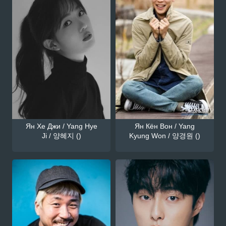
Ян Хе Джи / Yang Hye
Ян Кён Вон / Yang
Ji / 양혜지 ()
Kyung Won / 양경원 ()