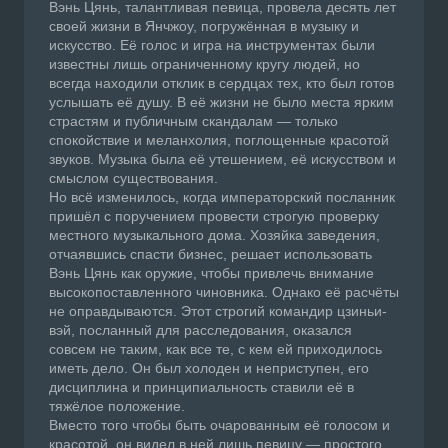
Вэнь Цянь, талантливая певица, провела десять лет
своей жизни в Янчжоу, погружённая в музыку и
искусство. Её голос и игра на инструментах были
известны лишь ограниченному кругу людей, но
всегда находили отклик в сердцах тех, кто был готов
услышать её душу. В её жизни не было места ярким
страстям и публичным скандалам — только
спокойствие и меланхолия, поглощенные красотой
звуков. Музыка была её утешением, её искусством и
смыслом существования.
Но всё изменилось, когда императорский посланник
пришёл с поручением провести строгую проверку
местного музыкального дома. Хозяйка заведения,
отчаявшись спасти бизнес, решает использовать
Вэнь Цянь как оружие, чтобы привлечь внимание
высокопоставленного чиновника. Однако её расчёты
не оправдываются. Этот строгий командир цзиньи-
вэй, посланный для расследования, оказался
совсем не таким, как все те, с кем ей приходилось
иметь дело. Он был холоден и неприступен, его
дисциплина и принципиальность ставили её в
тяжёлое положение.
Вместо того чтобы быть очарованным её голосом и
красотой, он видел в ней лишь певицу — простого