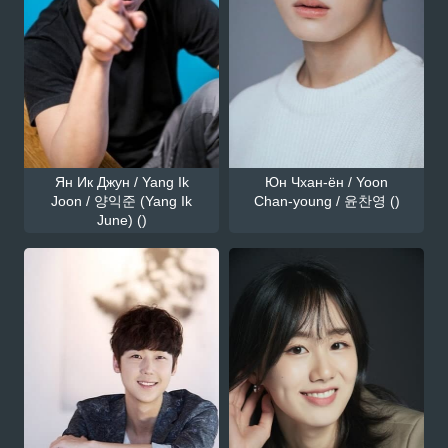
Ян Ик Джун / Yang Ik
Юн Чхан-ён / Yoon
Joon / 양익준 (Yang Ik
Chan-young / 윤찬영 ()
June) ()