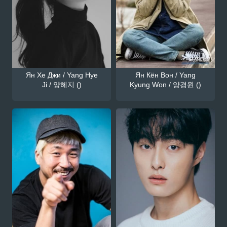
Ян Хе Джи / Yang Hye
Ян Кён Вон / Yang
Ji / 양혜지 ()
Kyung Won / 양경원 ()