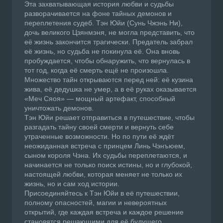
Эта захватывающая история любви и судьбы
разворачивается на фоне тайных демонов и
переплетения судеб. Тэн Юйи (Сунь Чжэнь Ни),
дочь великого Цзянмэня, не могла представить, что
её жизнь закончится трагически. Предатель забрал
её жизнь, но судьба не покинула её. Она вновь
пробуждается, чтобы обнаружить, что вернулась в
тот год, когда её смерть ещё не произошла.
Множество тайн открываются перед ней: её кузина
жива, её дедушка не умер, а в её руках оказывается
«Меч Сяоя» — мощный артефакт, способный
уничтожать демонов.
Тэн Юйи решает отправиться в путешествие, чтобы
разгадать тайну своей смерти и вернуть себе
утраченные возможности. Но по пути её ждёт
неожиданная встреча с принцем Линь Чэнъюем,
сыном короля Чэна. Их судьбы переплетаются, и
начинается не только поиск истины, но и глубокой,
настоящей любви, которая меняет не только их
жизнь, но и сам ход истории.
Присоединяйтесь к Тэн Юйи в её путешествии,
полному опасностей, магии и невероятных
открытий, где каждая встреча и каждое решение
становятся решающими для её будущего.