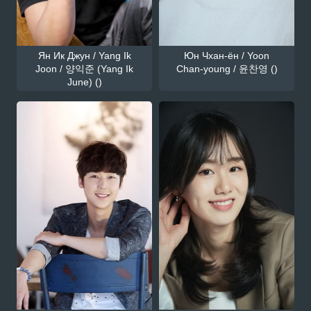
Ян Ик Джун / Yang Ik
Юн Чхан-ён / Yoon
Joon / 양익준 (Yang Ik
Chan-young / 윤찬영 ()
June) ()