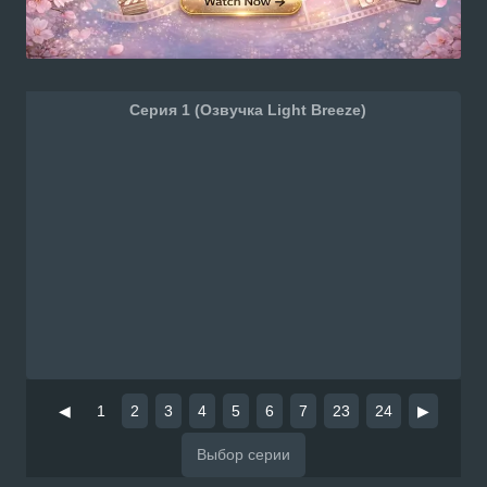
Серия 1 (Озвучка Light Breeze)
◀
1
2
3
4
5
6
7
23
24
▶