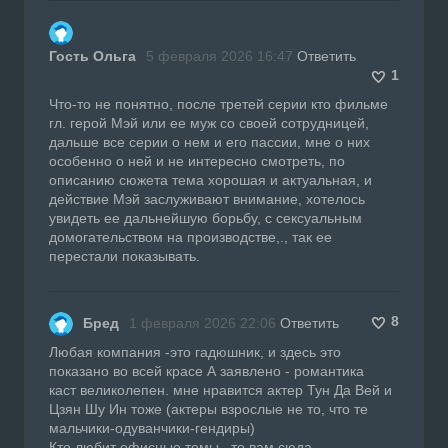
Гость Ольга
5 февраля 2026 16:47
Ответить
1
Что-то не понятно, после третей серии кто фильме
гл. герой Мэй или ее муж со своей сотрудницей,
дальше все серии о нем и его пассии, мне о них
особенно о ней и не интересно смотреть, по
описанию сюжета тема хорошая и актуальная, и
действие Мэй заслуживают внимание, хотелось
увидеть ее дальнейшую борьбу, с сексуальным
домогательством на производстве,., так ее
перестали показывать.
8
Бред
1 февраля 2026 22:06
Ответить
Любая компания -это гадюшник, и здесь это
показано во всей красе А заявлено - романтика
каст великолепен. мне нравится актер Тун Да Вей и
Цзян Шу Ин тоже (актеры взрослые не то, что те
мальчики-одуванчики-гендиры)
Кто любит офисные темы , то вам сюда