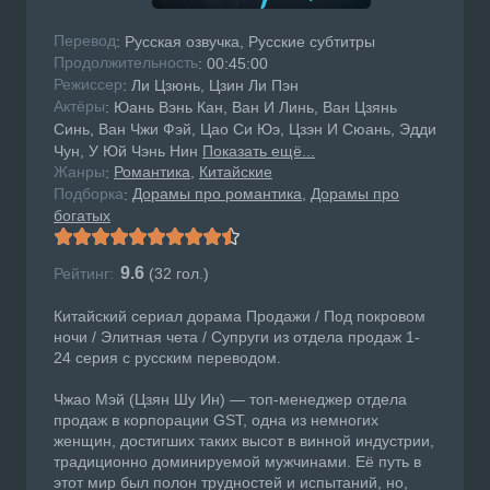
Перевод
: Русская озвучка, Русские субтитры
Продолжительность
: 00:45:00
Режисcер
: Ли Цзюнь, Цзин Ли Пэн
Актёры
: Юань Вэнь Кан, Ван И Линь, Ван Цзянь
Синь, Ван Чжи Фэй, Цао Си Юэ, Цзэн И Сюань, Эдди
Чун, У Юй Чэнь Нин
Показать ещё...
Жанры
Романтика
Китайские
:
Подборка
Дорамы про романтика
Дорамы про
:
богатых
9.6
Рейтинг:
(
32
гол.)
Китайский сериал дорама Продажи / Под покровом
ночи / Элитная чета / Супруги из отдела продаж 1-
24 серия с русским переводом.
Чжао Мэй (Цзян Шу Ин) — топ-менеджер отдела
продаж в корпорации GST, одна из немногих
женщин, достигших таких высот в винной индустрии,
традиционно доминируемой мужчинами. Её путь в
этот мир был полон трудностей и испытаний, но,