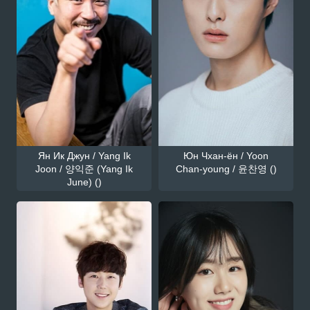
Ян Ик Джун / Yang Ik
Юн Чхан-ён / Yoon
Joon / 양익준 (Yang Ik
Chan-young / 윤찬영 ()
June) ()