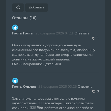
Добавить
🙂
Отзывы (10)
Гость Гость
23 февраля 2026 04:11
Ответить
1
Очень понравилось дорома,но конец чуть
скомканный,все получили по заслугам, любовницу
жалко,хоть и глупая была ,но смерть слишком,ли
донмина не жалко хитрый тварина.
Очень понравилось джао мей
Гость Ольчик
23 февраля 2026 03:25
Ответить
3
Замечательная дорама смотрела с великим
удовольствием 👍🏼🔥 все актёры шикарно отыграли
свои роли 👏🏼🥰❤️ ребятам огромное спасибо за