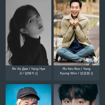
Ян Хе Джи / Yang Hye
Ян Кён Вон / Yang
Ji / 양혜지 ()
Kyung Won / 양경원 ()