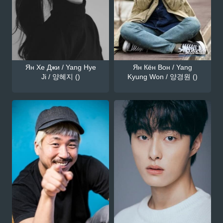
Ян Хе Джи / Yang Hye
Ян Кён Вон / Yang
Ji / 양혜지 ()
Kyung Won / 양경원 ()