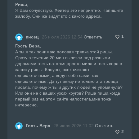
Риша
,
Я Вам сочувствую. Хейтер это неприятно. Напишите
жалобу. Они же видят кто с какого адреса.
1
писец
26 июля 2026 12:54
Ответить
Гость Вера
,
А ты я так понимаю половая тряпка этой ришы.
Сразу в течении 20 мин вылезли под разными
дорамами гость наталья,просто мила и гость вера в
защиту ришы. Клоуны, всех считают
одноклеточными, а ведут себя сами, как
одноклеточные. Да тут внизу не только эта троица
писала, почему ж ты и других людей не упомянула?
Или они не с ваших узких кругов? Риша пиши,когда
первый раз на этом сайте напостила,мне тоже
интересно.
Гость Вера
26 июля 2026 11:02
Ответить
2