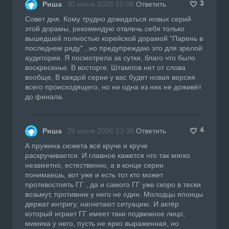
3
Риша
30 июня 2026 10:08
Ответить
Совет дня. Кому трудно дожидаться новых серий
этой дорамы, рекомендую отвлечь себя только
вышедшей полностью корейской дорамой "Парень в
последнем ряду" , но предупреждаю это для зрелой
аудитории. Я посмотрела за сутки, благо что было
воскресенье. В восторге. Штампов нет от слова
вообще, В каждой серии у вас будет новая версия
всего происходящего, но ни одна из них не доживёт
до финала.
4
Риша
29 июня 2026 23:38
Ответить
А пружина сюжета всё круче и круче
раскручивается. И главное кажется что так мягко
незаметно, естественно, а в конце серии
понимаешь, вот уже и есть тот кто может
противостоять ГГ , да и самого ГГ уже скоро в тески
возьмут, противник у него не один. Молодцы японцы
держат интригу, нагнетают ситуацию. И актёр
который играет ГГ имеет таки подвижное лицо,
мимика у него, пусть не ярко выраженная, но