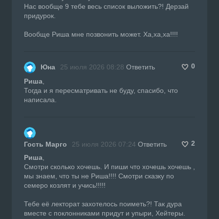
Нас вообще 9 тебе весь список выложить?! Дерзай
придурок.
Вообще Риша мне позвонить может. Ха,ха,ха!!!!
0
Юна
25 июля 2026 08:28
Ответить
Риша
,
Тогда и я пересматривать не буду, спасибо, что
написала.
2
Гость Марго
25 июля 2026 07:24
Ответить
Риша
,
Смотри сколько хочешь. И пиши что хочешь хочешь ,
мы знаем, что ты не Риша!!!! Смотри сказку по
семеро козлят и учись!!!!!
Тебе её лекторат захотелось поиметь?! Так дура
вместе с поклонниками придут и упыри, Хейтеры.