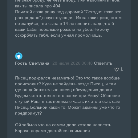
как ты писала про 404.
Почитай свою ришу под дорамой "Сегодня тоже все
распродано",сочувствующая. Из за таких риш,потом
не жалуйся, что сына в 14 лет женить надо,что б
ваши бабы побольше рожали на убой.Не хочу
оскорблять тебя, если умная промолчишь.
Гость Светлана
28 июля 2026 00:48
Ответить
1
Писец подкрался незаметно! Это что такое вообще
происходит? Куда не зайдёшь везде Писец, и там
где он действительно писец обсуждению дорам.
Будем читать только его вопли при Ришу! Общение
с кучей Риш, я так понимаю часть их это и есть сам
Писец. Больной какой то. Может админы уже что то
предпримут?
Ой забыла что на самом деле хотела написать.
Короче дорама достойная внимания.