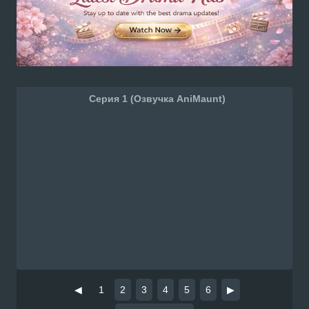
Серия 1 (Озвучка AniMaunt)
◀
1
2
3
4
5
6
▶