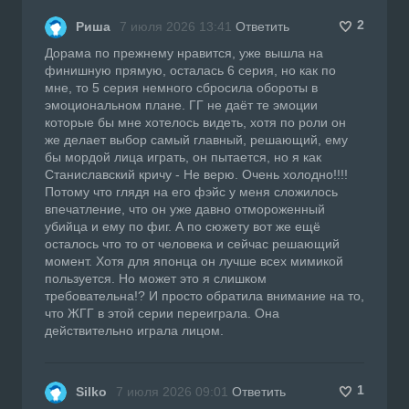
2
Риша
7 июля 2026 13:41
Ответить
Дорама по прежнему нравится, уже вышла на
финишную прямую, осталась 6 серия, но как по
мне, то 5 серия немного сбросила обороты в
эмоциональном плане. ГГ не даёт те эмоции
которые бы мне хотелось видеть, хотя по роли он
же делает выбор самый главный, решающий, ему
бы мордой лица играть, он пытается, но я как
Станиславский кричу - Не верю. Очень холодно!!!!
Потому что глядя на его фэйс у меня сложилось
впечатление, что он уже давно отмороженный
убийца и ему по фиг. А по сюжету вот же ещё
осталось что то от человека и сейчас решающий
момент. Хотя для японца он лучше всех мимикой
пользуется. Но может это я слишком
требовательна!? И просто обратила внимание на то,
что ЖГГ в этой серии переиграла. Она
действительно играла лицом.
1
Silko
7 июля 2026 09:01
Ответить