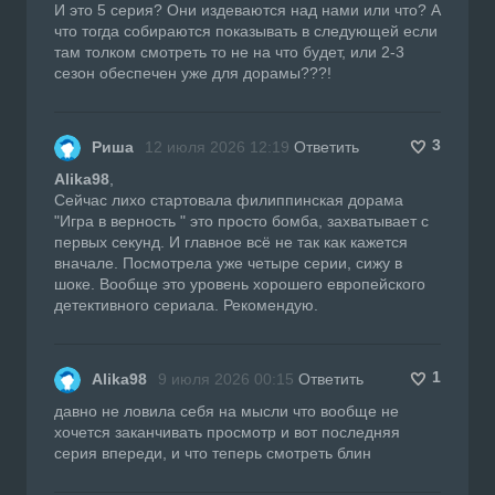
И это 5 серия? Они издеваются над нами или что? А
что тогда собираются показывать в следующей если
там толком смотреть то не на что будет, или 2-3
сезон обеспечен уже для дорамы???!
3
Риша
12 июля 2026 12:19
Ответить
Alika98
,
Сейчас лихо стартовала филиппинская дорама
"Игра в верность " это просто бомба, захватывает с
первых секунд. И главное всё не так как кажется
вначале. Посмотрела уже четыре серии, сижу в
шоке. Вообще это уровень хорошего европейского
детективного сериала. Рекомендую.
1
Alika98
9 июля 2026 00:15
Ответить
давно не ловила себя на мысли что вообще не
хочется заканчивать просмотр и вот последняя
серия впереди, и что теперь смотреть блин