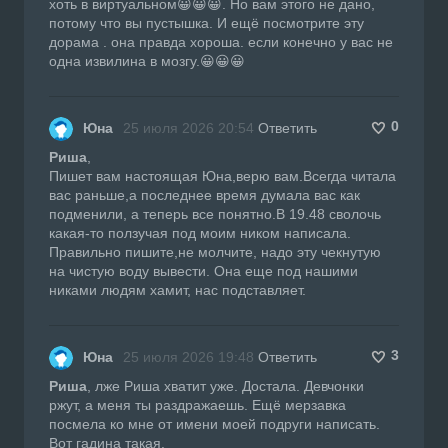
хоть в виртуальном😀😀😀. Но вам этого не дано,
потому что вы пустышка. И ещё посмотрите эту
дорама . она правда хороша. если конечно у вас не
одна извилина в мозгу.😀😀😀
0
Юна
25 июля 2026 20:54
Ответить
Риша
,
Пишет вам настоящая Юна,верю вам.Всегда читала
вас раньше,а последнее время думала вас как
подменили, а теперь все понятно.В 19.48 сволочь
какая-то ползучая под моим ником написала.
Правильно пишите,не молчите, надо эту чекнутую
на чистую воду вывести. Она еще под нашими
никами людям хамит, нас подставляет.
3
Юна
25 июля 2026 19:48
Ответить
Риша
, лже Риша хватит уже. Достала. Девчонки
ржут, а меня ты раздражаешь. Ещё мерзавка
посмела ко мне от имени моей подруги написать.
Вот гадина такая.