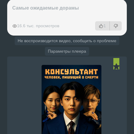
Самые ожидаемые дорамы
РЕКЛАМА
РЕКЛАМА
РЕКЛАМА
РЕКЛАМА
16.6 тыс. просмотров
1
Не воспроизводится видео, сообщить о проблеме
Параметры плеера