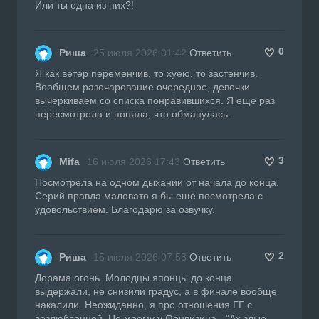
Или ты одна из них?!
0
Риша
25 июля 2026 01:42
Ответить
Я как ветер переменчив, то хуею, то застенчив.
Вообщем разочарование очередное, девочки
вычеркиваем со списка понравившихся. Я еще раз
пересмотрела и поняла, что обманулась.
3
Mifa
16 июля 2026 17:43
Ответить
Посмотрела на одном дыхании от начала до конца.
Серий правда маловато я бы ещё посмотрела с
удовольствием. Благодарю за озвучку.
2
Риша
15 июля 2026 07:58
Ответить
Дорама огонь. Молодцы японцы до конца
выдержали, не снизили градус, а в финале вообще
накалили. Неожиданно, я про отношения ГГ с
возлюбленной. По моему у Фонвизина - "Ах злые