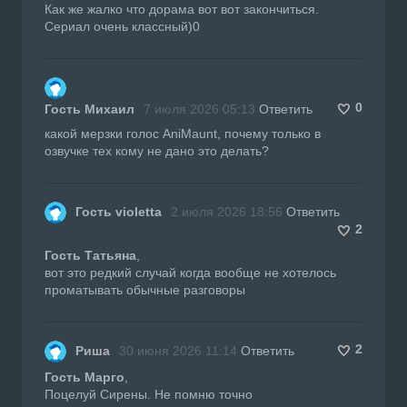
Как же жалко что дорама вот вот закончиться.
Сериал очень классный)0
0
Гость Михаил
7 июля 2026 05:13
Ответить
какой мерзки голос AniMaunt, почему только в
озвучке тех кому не дано это делать?
Гость violetta
2 июля 2026 18:56
Ответить
2
Гость Татьяна
,
вот это редкий случай когда вообще не хотелось
проматывать обычные разговоры
2
Риша
30 июня 2026 11:14
Ответить
Гость Марго
,
Поцелуй Сирены. Не помню точно