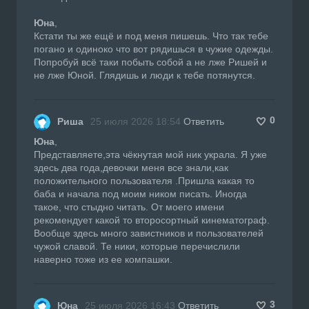
Юна
,
Кстати ты же ещё и под меня пишешь. Что так тебе
погано и одиноко что вот рядишься в чужие одежды.
Попробуй всё таки побыть собой а не лже Ришей и
не лже Юной. Глядишь и люди к тебе потянутся.
0
Риша
25 июля 2026 18:54
Ответить
Юна
,
Представляете,эта чёкнутая мой ник украла. Я уже
здесь два года,девочки меня все знали,как
положительного пользователя .Пришла какая то
баба и начала под моим ником писать. Иногда
такое, что стыдно читать. От моего имени
рекомендует какой то второсортный кинематограф.
Вообще здесь много завистников и пользователей
чужой славой. Те ники, которые перечислили
наверно тоже из ее компашки.
3
Юна
25 июля 2026 16:43
Ответить