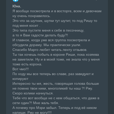
Юна
,
Я вообще посмотрела и в восторге, всем и девочкам
ну очень понравилось.
Это что за шутник, шутки тут шутит, то под Ришу то
под меня косит .
Это типа пустите меня к себе в песочницу,
а то я Вам гадости делать буду?!
И главное, когда уже вся группа посмотрела и
обсудила дораму. Мы практически ушли.
Спасибо Марго любит читать ленту отзывов.
Ты так хочешь побыть в короне Риши, пока хозяева
не заметили. Ну и в моей тоже, не знала что у меня
тоже есть корона.
Вот чмо!!!
По ходу мы все теперь во славе, раз завидуют и
копируют
Интересно ты мя, жесть, говорящая голова больше
не помню твои ники, многоликий ты наш ?! Ржу.
Скоро колики начнуться.
Тебе что вот вообще не с кем общаться, что даже в
сети один?! Мне жаль тебя.
А почему про Мэри забыл. Теперь и под её ником
напиши. Ржу не могу!!!!