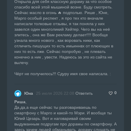
Открыла для себя классную дораму за что особое
спасибо всей этой мышиной возне. Буду смотреть.
Сейчас масло в огонь 🔥 подполью. Рише , Юне,
Марго особый респект , я про тех кто вначале
написали толковые отзывы, я так поняла у них
завелся один многоликий Хейтер. Чего вы на неё
злитесь , она же Вам рекламу делает!!!! Вообще
узнала много нового , как воровать ники, как
отличить пишущих то есть имьиннвх от плюющих в
них то есть лже. Сейчас попробую , не плевать
конечно а ник , увести. Надеюсь за это из сайта не
вылечу.
Чёрт не получилось!!! Сдуру имя свое написала. :
0
Юна
25 июля 2026 22:08
Ответить
Риша
,
Да,да,а еще сейчас ты разговариваешь по
смартфону с Марго и какой-то Мэри. И вообще ты
Юлий Цезарь. Вот и наговаривай своим
выдуманным подругам про дорамы по смартфону. А
здесь зачем людей обманывать, дораму слушать не