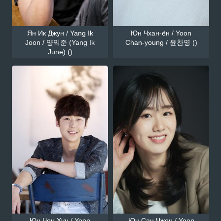
Ян Ик Джун / Yang Ik
Юн Чхан-ён / Yoon
Joon / 양익준 (Yang Ik
Chan-young / 윤찬영 ()
June) ()
Юн Чон Хун / Yoon
Юн Сан Чжон / Yoon