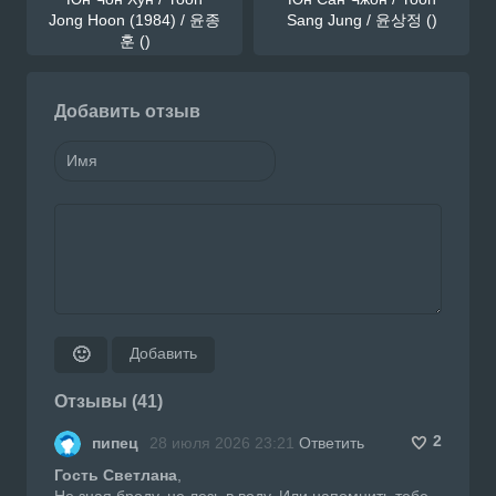
Jong Hoon (1984) / 윤종
Sang Jung / 윤상정 ()
훈 ()
Добавить отзыв
Добавить
🙂
Отзывы (41)
2
пипец
28 июля 2026 23:21
Ответить
Гость Светлана
,
Не зная броду, не лезь в воду. Или напомнить тебе,