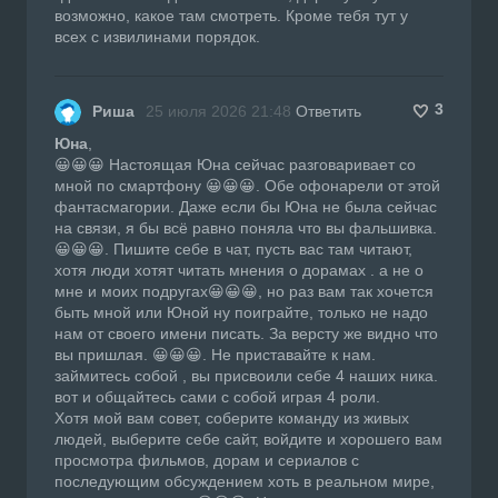
возможно, какое там смотреть. Кроме тебя тут у
всех с извилинами порядок.
3
Риша
25 июля 2026 21:48
Ответить
Юна
,
😀😀😀 Настоящая Юна сейчас разговаривает со
мной по смартфону 😀😀😀. Обе офонарели от этой
фантасмагории. Даже если бы Юна не была сейчас
на связи, я бы всё равно поняла что вы фальшивка.
😀😀😀. Пишите себе в чат, пусть вас там читают,
хотя люди хотят читать мнения о дорамах . а не о
мне и моих подругах😀😀😀, но раз вам так хочется
быть мной или Юной ну поиграйте, только не надо
нам от своего имени писать. За версту же видно что
вы пришлая. 😀😀😀. Не приставайте к нам.
займитесь собой , вы присвоили себе 4 наших ника.
вот и общайтесь сами с собой играя 4 роли.
Хотя мой вам совет, соберите команду из живых
людей, выберите себе сайт, войдите и хорошего вам
просмотра фильмов, дорам и сериалов с
последующим обсуждением хоть в реальном мире,