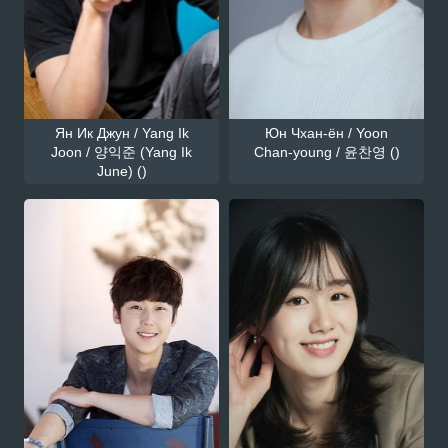
Ян Ик Джун / Yang Ik
Юн Чхан-ён / Yoon
Joon / 양익준 (Yang Ik
Chan-young / 윤찬영 ()
June) ()