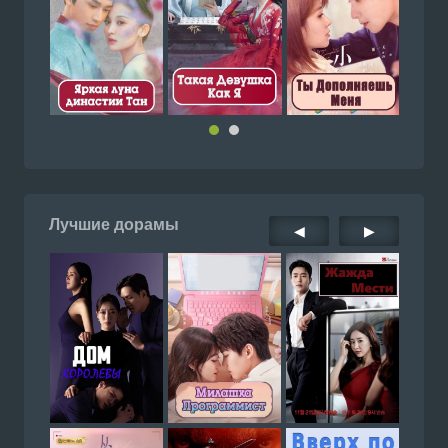
Лучшие дорамы
◀
▶