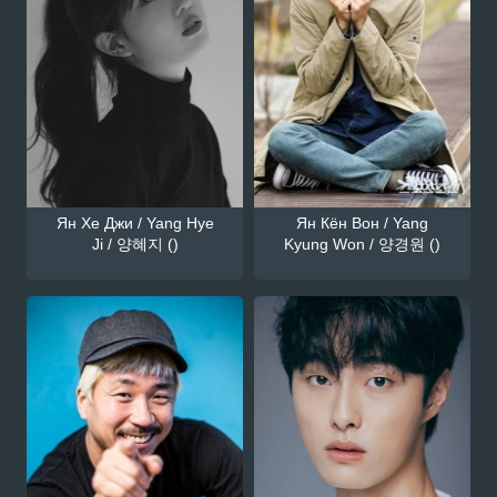
Ян Хе Джи / Yang Hye
Ян Кён Вон / Yang
Ji / 양혜지 ()
Kyung Won / 양경원 ()