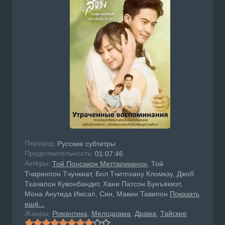
Перевод
: Русские субтитры
Продолжительность
: 01:07:46
Актёры
:
Той Понсакон Меттариканон
, Той
Тчаринпон Тчункиат, Бол Тчитпхану Кломкэу, Джоб
Тхачапон Кувонбандит, Хани Патсон Бунъякиэт,
Мона Анутида Имсап, Син, Мавин Тавипон
Показать
ещё...
Жанры
Романтика
Мелодрама
Драма
Тайские
: