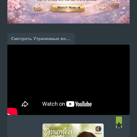
Смотреть Утраченные воспоминания [1 - 18 серии из 18] онлайн