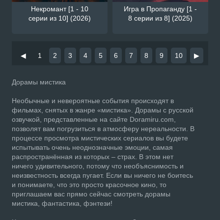
Некромант [1 - 10
Игра в Пропаганду [1 -
серии из 10] (2026)
8 серии из 8] (2025)
◀
1
2
3
4
5
6
7
8
9
10
▶
Дорамы мистика
Необычные и невероятные события происходят в
фильмах, снятых в жанре «мистика». Дорамы с русской
озвучкой, представленные на сайте Doramiru.com,
позволят вам погрузиться в атмосферу нереальности. В
процессе просмотра мистических сериалов вы будете
испытывать очень неоднозначные эмоции, самая
распространённая из которых – страх. В этом нет
ничего удивительного, потому что необъяснимость и
неизвестность всегда пугает. Если вы ничего не боитесь
и понимаете, что это просто красочное кино, то
приглашаем вас прямо сейчас смотреть дорамы
мистика, фантастика, фэнтези!