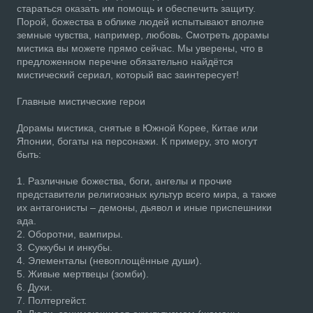
стараться оказать им помощь и обеспечить защиту.
Порой, божества в облике людей испытывают вполне
земные чувства, например, любовь. Смотреть дорамы
мистика вы можете прямо сейчас. Мы уверены, что в
предложенном перечне обязательно найдётся
мистический сериал, который вас заинтересует!
Главные мистические герои
Дорамы мистика, снятые в Южной Корее, Китае или
Японии, богаты на персонажи. К примеру, это могут
быть:
1. Различные божества, боги, ангелы и прочие
представители религиозных культур всего мира, а также
их антагонисты – демоны, дьявол и иные приспешники
ада.
2. Оборотни, вампиры.
3. Суккубы и инкубы.
4. Элементалы (невоплощённые души).
5. Живые мертвецы (зомби).
6. Духи.
7. Полтергейст.