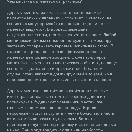
Чем мистика отличается от триллера?
Дорамы мистика рассказывают о необъяснимых,
паранормальных явлениях и событиях. К счастью, не
все из них могут произойти в реальности, но и не всё
является выдумкой. В процесс замешаны
потусторонние силы, нечто сверхъестественное. Любой
мистический фильм способен погрузить в атмосферу,
заставить сопереживать героям и испытывать страх. В
отличие от триллеров, в таких фильмах страх не
является центральной эмоцией. Сюжет триллеров
может быть замешан на мистических событиях, но чаще
всего это – детектив или приключение. В данном
случае, страх является доминирующей эмоцией, но в
процессе просмотра зритель испытывает и волнение.
Дорамы мистика – китайские, корейские и японские
имеют разнообразные сюжеты. Нередко действие
происходит в буддийских храмах или местах, где
главным героям совершенно не рады. В роли
персонажей могут выступать и некие божества, в честь
которых и были воздвигнуты храмы. Божества
принимают одушевленную форму и становятся одними
из нас. Они могут вредить людям или наоборот –