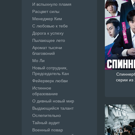
И вспыхнуло пламя
Расцвет силы
Менеджер Ким
С любовью к тебе
Дорога к успеху
Пылающее лето
Аромат тысячи
благовоний
Мо Ли
Новый сотрудник,
Председатель Кан
Спиннербе
серии из 
Фейерверк любви
Истинное
образование
О дивный новый мир
Выдающийся талант
Ослепительно
Тайный аудит
Военный повар