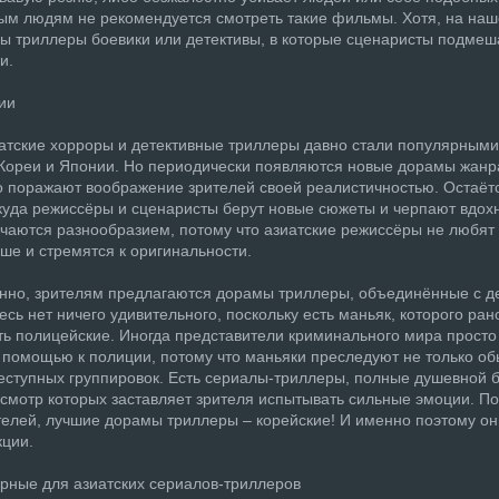
ым людям не рекомендуется смотреть такие фильмы. Хотя, на наш
ы триллеры боевики или детективы, в которые сценаристы подме
и.
ии
атские хорроры и детективные триллеры давно стали популярными
Кореи и Японии. Но периодически появляются новые дорамы жанр
о поражают воображение зрителей своей реалистичностью. Остаётс
ткуда режиссёры и сценаристы берут новые сюжеты и черпают вдох
чаются разнообразием, потому что азиатские режиссёры не любят
ше и стремятся к оригинальности.
но, зрителям предлагаются дорамы триллеры, объединённые с д
есь нет ничего удивительного, поскольку есть маньяк, которого ран
ь полицейские. Иногда представители криминального мира прост
 помощью к полиции, потому что маньяки преследуют не только об
реступных группировок. Есть сериалы-триллеры, полные душевной б
осмотр которых заставляет зрителя испытывать сильные эмоции. П
ителей, лучшие дорамы триллеры – корейские! И именно поэтому о
кции.
ерные для азиатских сериалов-триллеров