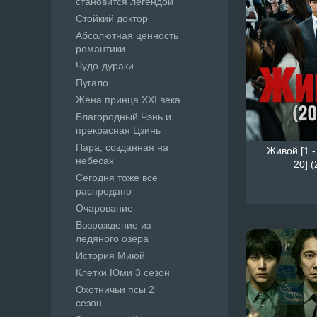
становится легендой
Стойкий доктор
Абсолютная ценность
романтики
Чудо-дураки
Пугало
Жена принца XXI века
Благородный Чэнь и
прекрасная Цзинь
Пара, созданная на
Живой [1 -
небесах
20] (
Сегодня тоже всё
распродано
Очарование
Возрождение из
ледяного озера
История Миюй
Клетки Юми 3 сезон
Охотничьи псы 2
сезон