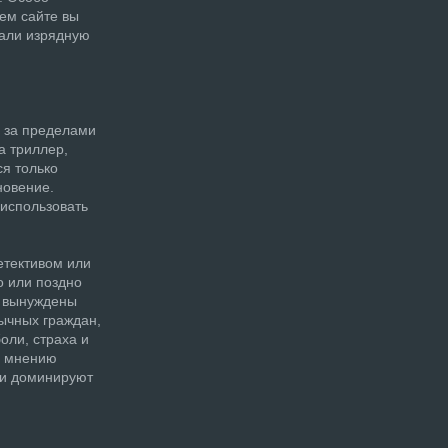
ем сайте вы
шали изрядную
 за пределами
а триллер,
я только
новение.
 использовать
етективом или
о или поздно
о вынуждены
ычных граждан,
оли, страха и
о мнению
ни доминируют