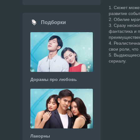
1. Сюжет може
развитие собы
2. Обилие мрач
Подборки
3. Сразу неск
фантастика и п
преимуществен
4. Реалистична
свои роли, что
5. Выдающиеся
сериалу.
Дорамы про любовь
Лакорны