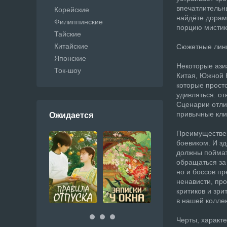
впечатлительн
Корейские
найдёте дорам
Филиппинские
порцию мистик
Тайские
Китайские
Сюжетные лин
Японские
Некоторые ази
Ток-шоу
Китая, Южной 
которые прост
удивляться: о
Сценарии отли
привычные кли
Ожидается
Преимуществен
боевиком. И зд
должны поймат
обращаться за
но и боссов п
ненависти, пр
критиков и зр
в нашей колле
Черты, характ