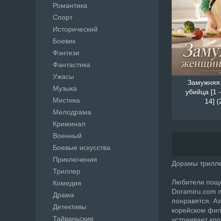
Романтика
Спорт
Исторический
Боевик
Фэнтези
Фантастика
Ужасы
Замужняя
Музыка
убийца [1 -
Мистика
14] (
Мелодрама
Криминал
Военный
Боевые искусства
Приключения
Дорамы трилл
Триллер
Любители поще
Комедия
Doramiru.com 
Драма
понравятся. Аз
Детективы
корейском фил
Тайваньские
устраивает кр