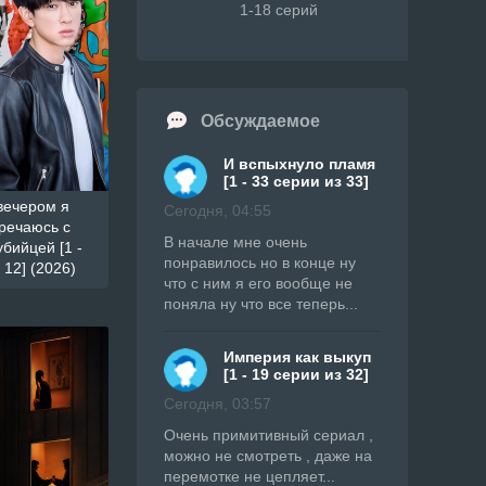
1-18 серий
Обсуждаемое
И вспыхнуло пламя
[1 - 33 серии из 33]
вечером я
Сегодня, 04:55
речаюсь с
В начале мне очень
бийцей [1 -
понравилось но в конце ну
 12] (2026)
что с ним я его вообще не
поняла ну что все теперь...
Империя как выкуп
[1 - 19 серии из 32]
Сегодня, 03:57
Очень примитивный сериал ,
можно не смотреть , даже на
перемотке не цепляет...