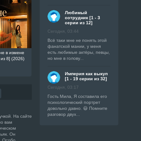
Любимый
сотрудник [1 - 3
серии из 12]
Сегодня, 03:44
Всë таки мне не понять этой
фанатской мании, у меня
есть любимые актёры, певцы,
не в измене
но мне в голову...
 из 8] (2026)
Империя как выкуп
[1 - 19 серии из 32]
Сегодня, 03:17
Гость Мила, Я составила его
психологический портрет
довольно давно. 😃 Помните
разговор двух...
учкой. На сайте
но вам
сическом
ьяк. Он
. Особо