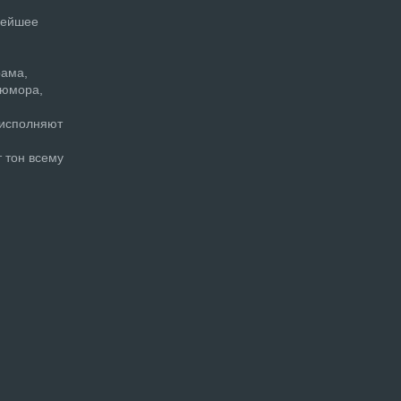
нейшее
рама,
 юмора,
 исполняют
 тон всему