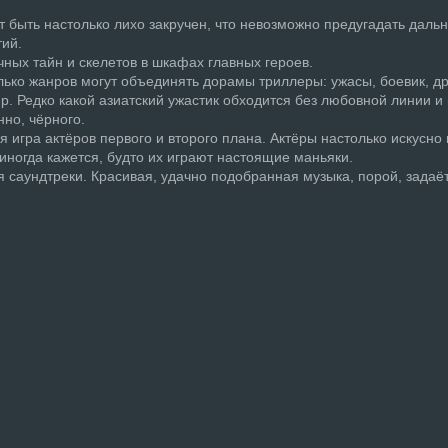
т быть настолько лихо закручен, что невозможно предугадать даль
тий.
ных тайн и скелетов в шкафах главных героев.
олько жанров могут объединять дорамы триллеры: ужасы, боевик, д
р. Редко какой азиатский ужастик обходится без любовной линии и
но, чёрного.
я игра актёров первого и второго плана. Актёры настолько искусно
 иногда кажется, будто их играют настоящие маньяки.
 саундтреки. Красивая, удачно подобранная музыка, порой, задаёт