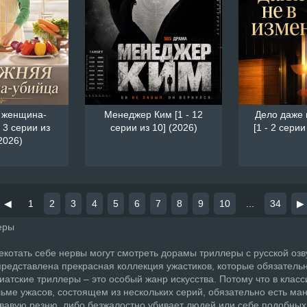
 женщина-
Менеджер Ким [1 - 12
Дело даже 
 3 серии из
серии из 10] (2026)
[1 - 2 серии
2026)
◀
1
2
3
4
5
6
7
8
9
10
...
34
▶
еры
котать себе нервы могут смотреть дорамы триллеры с русской озв
представлена прекрасная коллекция ужастиков, которые обязатель
иатские триллеры – это особый жанр искусства. Потому что в клас
ьме ужасов, состоящем из нескольких серий, обязательно есть ман
овавую резню, либо безжалостно убивает людей или себе подобных