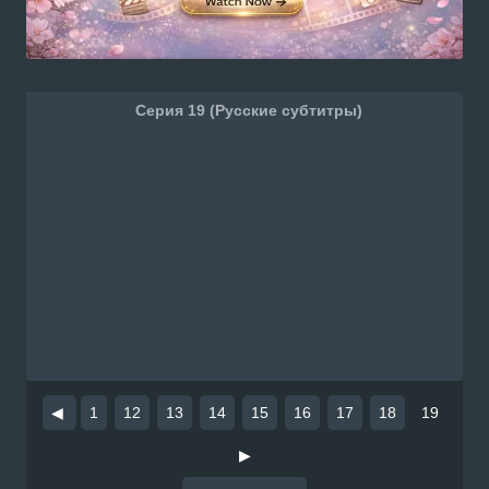
Серия 19 (Русские субтитры)
◀
1
12
13
14
15
16
17
18
19
▶