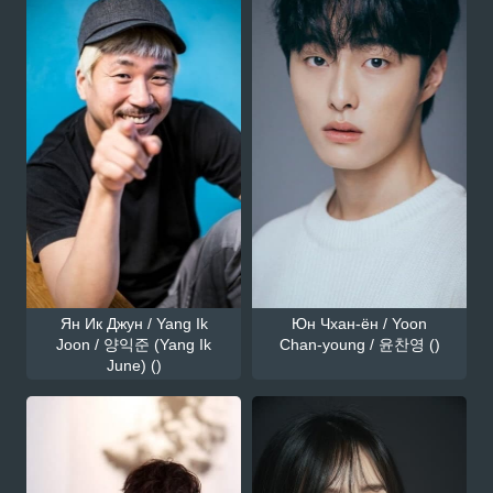
Ян Ик Джун / Yang Ik
Юн Чхан-ён / Yoon
Joon / 양익준 (Yang Ik
Chan-young / 윤찬영 ()
June) ()