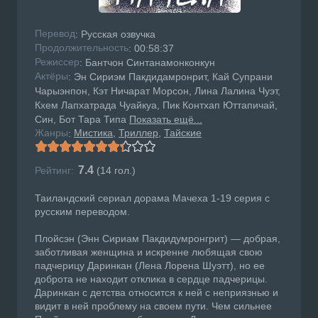
Перевод
: Русская озвучка
Продолжительность
: 00:58:37
Режисcер
: Бантчон Синтанамонконкун
Актёры
: Эн Сириэм Пакдидамронрит, Кай Супрани
Чарыэнпон, Кэт Ничарат Морсон, Лина Лалина Чуэт,
Кхем Лапхатрада Чуайкуа, Пик Контхап Юттапичай,
Син, Бот Тара Типа
Показать ещё...
Жанры
Мистика
Триллер
Тайские
:
7.4
Рейтинг:
(
14
гол.)
Таиландский сериал дорама Мачеха 1-19 серия с
русским переводом.
Плойсэн (Энн Сириам Пакдидумронгрит) — добрая,
заботливая женщина и искренне любящая свою
падчерицу Даринкан (Лена Лорена Шуэтт), но ее
доброта не находит отклика в сердце падчерицы.
Даринкан с детства относится к ней с неприязнью и
видит в ней проблему на своем пути. Чем сильнее