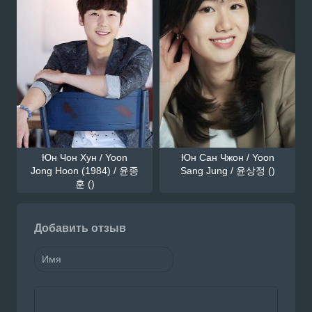
Юн Чон Хун / Yoon
Юн Сан Чжон / Yoon
Jong Hoon (1984) / 윤종
Sang Jung / 윤상정 ()
훈 ()
Добавить отзыв