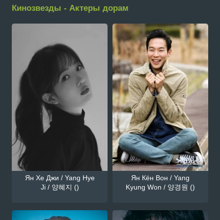
Кинозвезды - Актеры дорам
Ян Хе Джи / Yang Hye
Ян Кён Вон / Yang
Ji / 양혜지 ()
Kyung Won / 양경원 ()