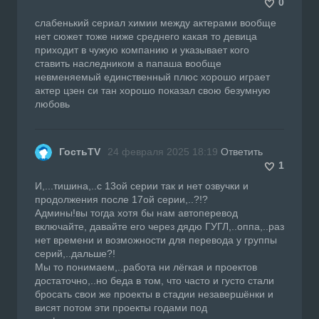
0
слабенький сериал химии между актерами вообще
нет сюжет тоже ниже среднего какая то девица
приходит в чужую компанию и указывает кого
ставить наследником а папаша вообще
невменяемый единственный плюс хорошо играет
актер цзен си тан хорошо показал свою безумную
любовь
ГостьTV
24 февраля 2025 18:19
Ответить
1
И,...тишина,..с 13ой серии так и нет озвучки и
продолжения после 17ой серии,..?!?
Админы!вы тогда хотя бы нам автоперевод
включайте, давайте его через дядю ГУГЛ,..оппа,..раз
нет времени и возможности для перевода у группы
серий,..дальше?!
Мы то понимаем,..работа ни лёгкая и проектов
достаточно,..но беда в том, что часто и густо стали
бросать свои же проекты в стадии незавершёнки и
висят потом эти проекты годами под