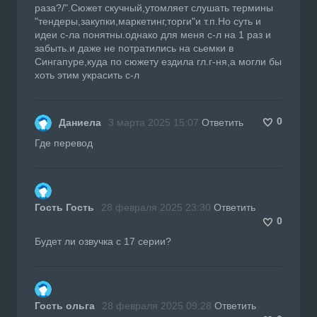
раза?/".Сюжет скучный,утомляет слушать термины
"тендеры,закупки,маркетинг,торги"и т.п.Но суть и
идеи с-ла понятны.однако для меня с-л на 1 раз и
забыть.и даже не потратились на сьемки в
Сингапуре,куда по сюжету ездила гл.г-ня,а могли бы
хоть этим украсить с-л
0
Даниела
3 марта 2025 15:07
Ответить
Где перевод
Гость Гость
28 февраля 2025 23:30
Ответить
0
Будет ли озвучка с 17 серии?
Гость ольга
28 февраля 2025 09:28
Ответить