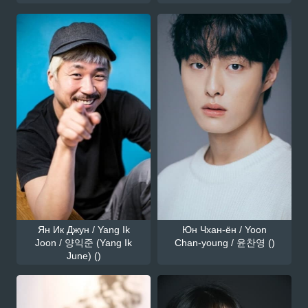
Ян Ик Джун / Yang Ik
Юн Чхан-ён / Yoon
Joon / 양익준 (Yang Ik
Chan-young / 윤찬영 ()
June) ()