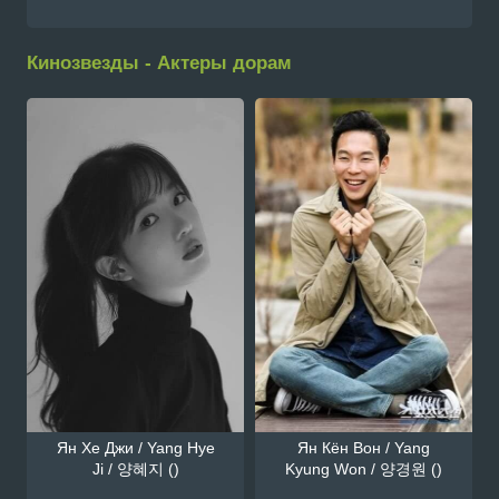
Кинозвезды - Актеры дорам
Ян Хе Джи / Yang Hye
Ян Кён Вон / Yang
Ji / 양혜지 ()
Kyung Won / 양경원 ()