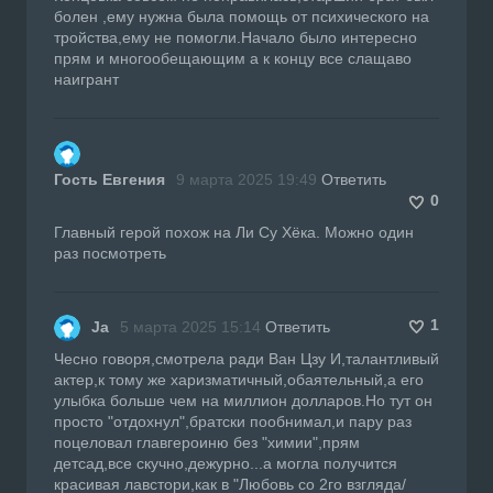
болен ,ему нужна была помощь от психического на
тройства,ему не помогли.Начало было интересно
прям и многообещающим а к концу все слащаво
наигрант
Гость Евгения
9 марта 2025 19:49
Ответить
0
Главный герой похож на Ли Су Хёка. Можно один
раз посмотреть
1
Ja
5 марта 2025 15:14
Ответить
Чесно говоря,смотрела ради Ван Цзу И,талантливый
актер,к тому же харизматичный,обаятельный,а его
улыбка больше чем на миллион долларов.Но тут он
просто "отдохнул",братски пообнимал,и пару раз
поцеловал главгероиню без "химии",прям
детсад,все скучно,дежурно...а могла получится
красивая лавстори,как в "Любовь со 2го взгляда/