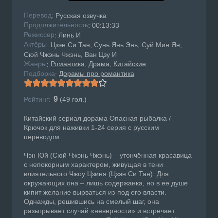
Перевод
: Русская озвучка
Продолжительность
: 00:13:33
Режисcер
: Линь И
Актёры
: Цзэн Си Тан, Сунь Янь Энь, Суй Мин Ян,
Сюй Чжэнь Чжэнь, Ван Цзу И
Жанры
Романтика
Драма
Китайские
:
Подборка
Дорамы про романтика
:
9
Рейтинг:
(
49
гол.)
Китайский сериал дорама Опасная рыбалка /
Крючок для наживки 1-24 серия с русским
переводом.
Чэн Юй (Сюй Чжэнь Чжэнь) – утончённая красавица
с непокорным характером, живущая в тени
влиятельного Чжоу Цзиня (Цзэн Си Тан). Для
окружающих она – лишь содержанка, но в ее душе
кипит желание вырваться из-под его власти.
Однажды, решившись на смелый шаг, она
разыгрывает случай «неверности» и встречает