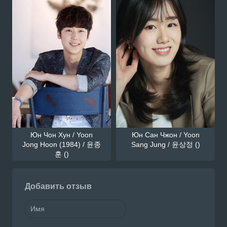
Юн Чон Хун / Yoon
Юн Сан Чжон / Yoon
Jong Hoon (1984) / 윤종
Sang Jung / 윤상정 ()
훈 ()
Добавить отзыв