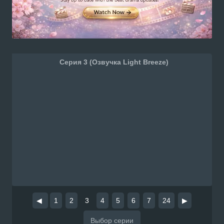
Серия 3 (Озвучка Light Breeze)
◀
1
2
3
4
5
6
7
24
▶