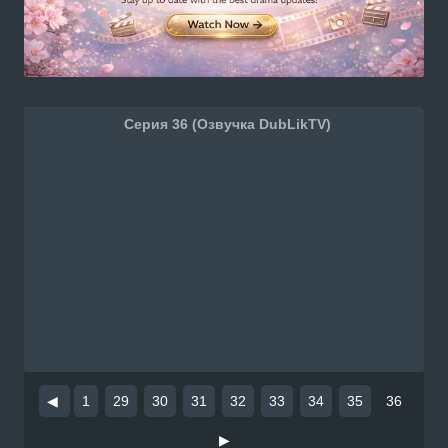
Серия 36 (Озвучка DubLikTV)
◀
1
29
30
31
32
33
34
35
36
▶