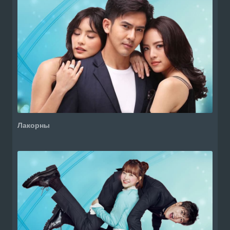
Лакорны