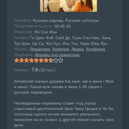
Перевод
: Русская озвучка, Русские субтитры
Продолжительность
: 00:45:33
Режисcер
: Яо Сяо Фэн
Актёры
: Го Цзин Фэй, Сюй Ди, Сунь Сюэ Нин, Хань
Тун Шэн, Ци Си, Юэ Хун, Инь Тао, Чжан Юнь Лун
Жанры
Романтика
Комедия
Драма
Китайские
:
Подборка
Дорамы про романтика
:
7.6
Рейтинг:
(
20
гол.)
Китайский сериал дорама Как муж, так и жена / Муж
и жена / Каков муж такова и жена 1-36 серия с
русским переводом.
Неожиданные перемены ставят под угрозу
счастливый десятилетний брак Чжоу Цюаня и Чэ Ли,
поскольку одного из них внезапно увольняют,
несмотря на их талант, а другой спешит начать свое
дело.