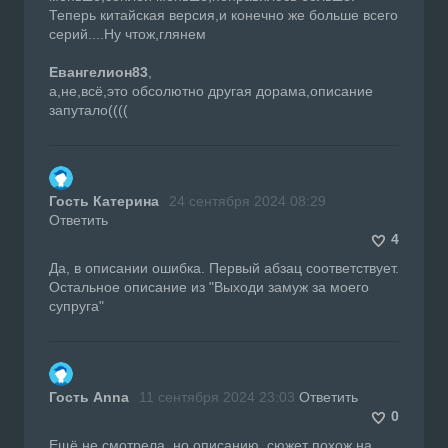
Теперь китайская версия,и конечно же больше всего
серий....Ну чтож,глянем
Евангелион83
,
а,не,всё,это обсолютно другая дорама,описание
запутало((((
Гость Катерина
24 сентября 2024 08:29
Ответить
4
Да, в описании ошибка. Первый абзац соответствует.
Остальное описание из "Выходи замуж за моего
супруга"
Гость Anna
11 сентября 2024 23:03
Ответить
0
Ещё не смотрела, но описанию ,сюжет похож на