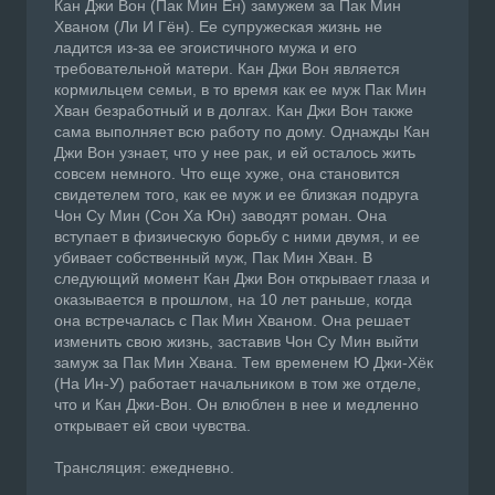
Кан Джи Вон (Пак Мин Ён) замужем за Пак Мин
Хваном (Ли И Гён). Ее супружеская жизнь не
ладится из-за ее эгоистичного мужа и его
требовательной матери. Кан Джи Вон является
кормильцем семьи, в то время как ее муж Пак Мин
Хван безработный и в долгах. Кан Джи Вон также
сама выполняет всю работу по дому. Однажды Кан
Джи Вон узнает, что у нее рак, и ей осталось жить
совсем немного. Что еще хуже, она становится
свидетелем того, как ее муж и ее близкая подруга
Чон Су Мин (Сон Ха Юн) заводят роман. Она
вступает в физическую борьбу с ними двумя, и ее
убивает собственный муж, Пак Мин Хван. В
следующий момент Кан Джи Вон открывает глаза и
оказывается в прошлом, на 10 лет раньше, когда
она встречалась с Пак Мин Хваном. Она решает
изменить свою жизнь, заставив Чон Су Мин выйти
замуж за Пак Мин Хвана. Тем временем Ю Джи-Хёк
(На Ин-У) работает начальником в том же отделе,
что и Кан Джи-Вон. Он влюблен в нее и медленно
открывает ей свои чувства.
Трансляция: ежедневно.