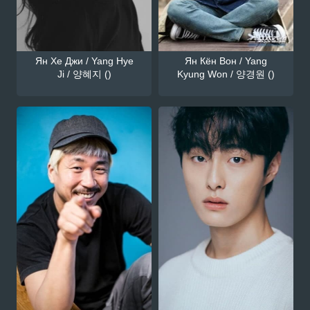
Ян Хе Джи / Yang Hye
Ян Кён Вон / Yang
Ji / 양혜지 ()
Kyung Won / 양경원 ()