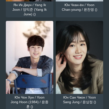
Ян Ик Джун / Yang Ik
Юн Чхан-ён / Yoon
Joon / 양익준 (Yang Ik
Chan-young / 윤찬영 ()
June) ()
Юн Чон Хун / Yoon
Юн Сан Чжон / Yoon
Jong Hoon (1984) / 윤종
Sang Jung / 윤상정 ()
훈 ()