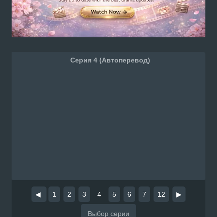
Серия 4 (Автоперевод)
◀
1
2
3
4
5
6
7
12
▶