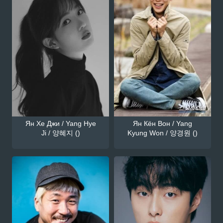
Ян Хе Джи / Yang Hye
Ян Кён Вон / Yang
Ji / 양혜지 ()
Kyung Won / 양경원 ()