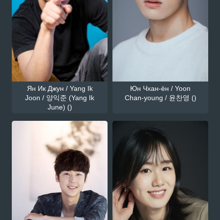
Ян Ик Джун / Yang Ik
Юн Чхан-ён / Yoon
Joon / 양익준 (Yang Ik
Chan-young / 윤찬영 ()
June) ()