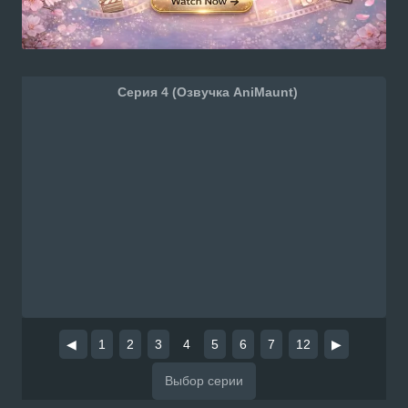
Серия 4 (Озвучка AniMaunt)
◀
1
2
3
4
5
6
7
12
▶