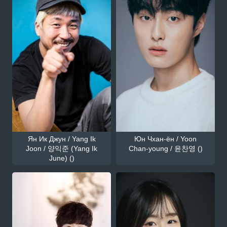
Ян Ик Джун / Yang Ik
Юн Чхан-ён / Yoon
Joon / 양익준 (Yang Ik
Chan-young / 윤찬영 ()
June) ()