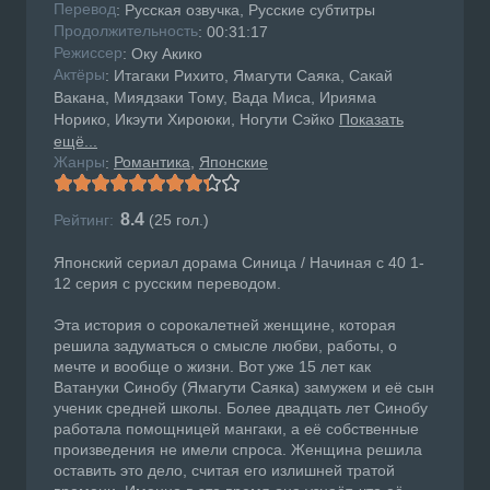
Перевод
: Русская озвучка, Русские субтитры
Продолжительность
: 00:31:17
Режисcер
: Оку Акико
Актёры
: Итагаки Рихито, Ямагути Саяка, Сакай
Вакана, Миядзаки Тому, Вада Миса, Ирияма
Норико, Икэути Хироюки, Ногути Сэйко
Показать
ещё...
Жанры
Романтика
Японские
:
8.4
Рейтинг:
(
25
гол.)
Японский сериал дорама Синица / Начиная с 40 1-
12 серия с русским переводом.
Эта история о сорокалетней женщине, которая
решила задуматься о смысле любви, работы, о
мечте и вообще о жизни. Вот уже 15 лет как
Ватануки Синобу (Ямагути Саяка) замужем и её сын
ученик средней школы. Более двадцать лет Синобу
работала помощницей мангаки, а её собственные
произведения не имели спроса. Женщина решила
оставить это дело, считая его излишней тратой