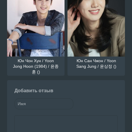
Юн Чон Хун / Yoon
Юн Сан Чжон / Yoon
Jong Hoon (1984) / 윤종
Sang Jung / 윤상정 ()
훈 ()
Добавить отзыв