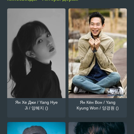
Ян Хе Джи / Yang Hye
Ян Кён Вон / Yang
Ji / 양혜지 ()
Kyung Won / 양경원 ()