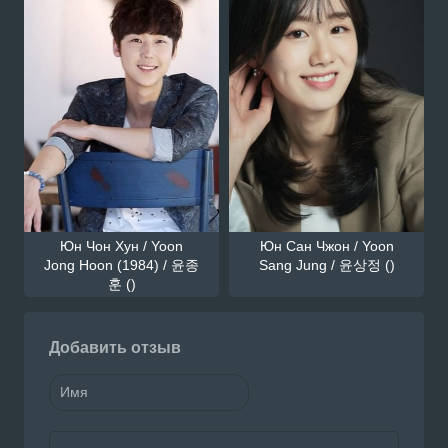
Юн Чон Хун / Yoon
Юн Сан Чжон / Yoon
Jong Hoon (1984) / 윤종
Sang Jung / 윤상정 ()
훈 ()
Добавить отзыв