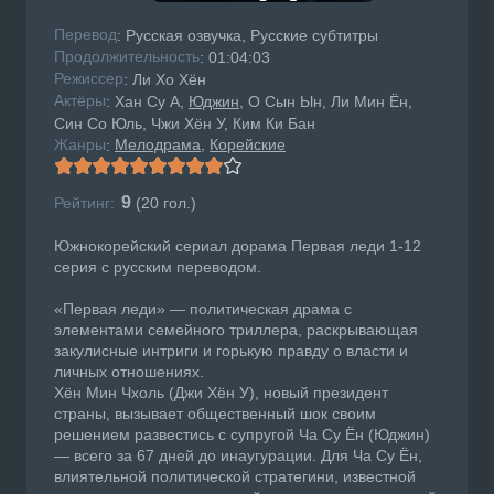
Перевод
: Русская озвучка, Русские субтитры
Продолжительность
: 01:04:03
Режисcер
: Ли Хо Хён
Актёры
: Хан Су А,
Юджин
, О Сын Ын, Ли Мин Ён,
Син Со Юль, Чжи Хён У, Ким Ки Бан
Жанры
Мелодрама
Корейские
:
9
Рейтинг:
(
20
гол.)
Южнокорейский сериал дорама Первая леди 1-12
серия с русским переводом.
«Первая леди» — политическая драма с
элементами семейного триллера, раскрывающая
закулисные интриги и горькую правду о власти и
личных отношениях.
Хён Мин Чхоль (Джи Хён У), новый президент
страны, вызывает общественный шок своим
решением развестись с супругой Ча Су Ён (Юджин)
— всего за 67 дней до инаугурации. Для Ча Су Ён,
влиятельной политической стратегини, известной