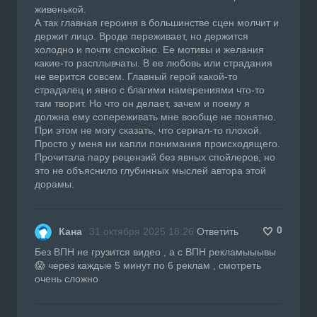
живенькой.
А так главная героиня в большинстве сцен молчит и
держит лицо. Вроде переживает, но держится
холодно и почти спокойно. Ее мотивы и желания
какие-то расплывчаты. В ее любовь или страдания
не верится совсем. Главный герой какой-то
страдалец и явно с благими намерениями что-то
там творит. Но что он делает, зачем и поему я
должна ему сопереживать мне вообще не понятно.
При этом не могу сказать, что сериал-то плохой.
Просто у меня ни капли понимания происходящего.
Прочитала пару рецензий без явных спойлеров, но
это не объяснило глубинных мыслей автора этой
дорамы.
0
Кана
31 октября 2025 18:26
Ответить
Без ВПН не грузится видео , а с ВПН рекламыыывы
😱 через каждые 5 минут по 6 реклам , смотреть
очень сложно