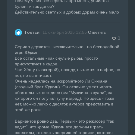
Почему у них все сериалы про месть, убийства
булинг и так далее?
Действительно светлых и добрых дорам очень мало
Гостья
11 октября 2025 12:55
Ответить
1
Сериал держится _исключительно_ на бесподобной
игре Юджин.
Все остальные - как снулые рыбы, просто
присутствуют в кадре.
Чжи Хён-у (главгерой), походу, пытается в пафос, но
нет, не вытягивает.
Очень надеялась на искромётного Ли Си-кана
(сводный брат Юджин). Он отлично умеет играть
обаятельных негодяев (см "Мужчина в вуали", за
которого он получил тучу наград). Но здесь - тоже
нет, можно легко с десяток актёров представить в
этой же роли.
Вариантов ровно два. Первый - это режиссёр "так
видит", что кроме Юджин все должны играть
вполсилы, оттенять энергию её героини, которая