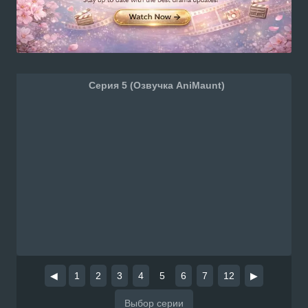
Серия 5 (Озвучка AniMaunt)
◀
1
2
3
4
5
6
7
12
▶