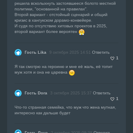
решила всколыхнуть застоявшееся болото местной
политики, "основанной на правилах".
Второй вариант - отстойный сценарий и общий
кризис в хангукском дорамо-конвейере.
И судя по отсутствию хитовых проектов в 2025,
второй вариант более вероятен
Гость Lika
9 октября 2025 14:51
Ответить
1
Я так смотрю на героиню и мне её жаль, её топит
муж хотя и она не царевна
Гость Dora
3 октября 2025 15:37
Ответить
1
Что-то странная семейка, что муж что жена мутная,
интересно как дальше будет
Гость Лана
2 октября 2025 09:38
Ответить