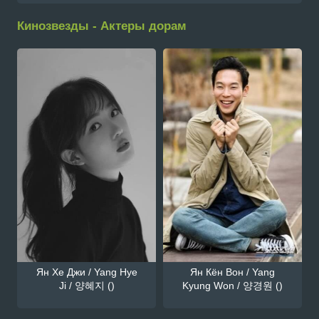
Кинозвезды - Актеры дорам
Ян Хе Джи / Yang Hye
Ян Кён Вон / Yang
Ji / 양혜지 ()
Kyung Won / 양경원 ()