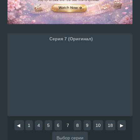
Серия 7 (Оригинал)
◀
1
4
5
6
7
8
9
10
18
▶