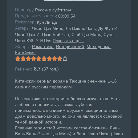
Перевод
: Русские субтитры
Продолжительность
: 00:09:54
Режисcер
: Кун Ли Да
Актёры
: Чжао Цзя Минь, Ли Цзюнь Чэнь, Ду Жун И,
Чжао Цзю И, Цзэн Бай Чэн, Сюй Цзя Мань, Сунь
Чжэн Юй, У И Цзя
Показать ещё...
Жанры
Романтика
Исторический
Мелодрама
:
Китайские
8.7
Рейтинг:
(
37
гол.)
Китайский сериал дорама Тающие снежинки 1-18
серия с русским переводом.
По тематике эта история о боевых искусствах. Есть
любовь и ненависть, а также глубокая
привязанность к близким друзьям, эмоциональных
драм довольно много, но они не являются основной
темой данной истории.
Главные герои этой истории сестра-близнецы Линь
Вань Вань (Чжао Цзя Минь) и Линь Чжао Чжао (Чжао