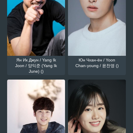
Ян Ик Джун / Yang Ik
Юн Чхан-ён / Yoon
Joon / 양익준 (Yang Ik
Chan-young / 윤찬영 ()
June) ()