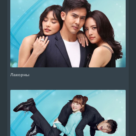
Лакорны