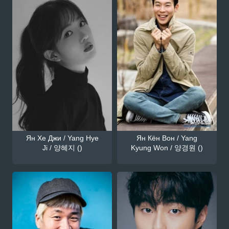
Ян Хе Джи / Yang Hye
Ян Кён Вон / Yang
Ji / 양혜지 ()
Kyung Won / 양경원 ()