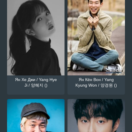
Ян Хе Джи / Yang Hye
Ян Кён Вон / Yang
Ji / 양혜지 ()
Kyung Won / 양경원 ()