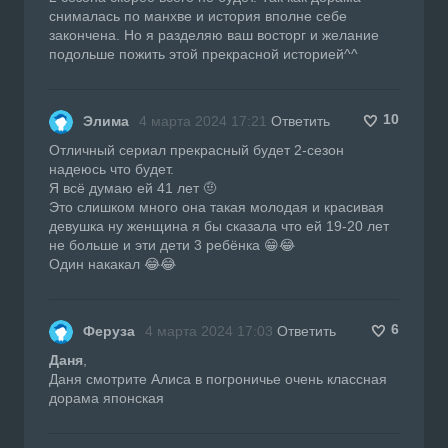
снималась по манхве и история вполне себе
закончена. Но я разделяю ваш восторг и желание
подольше пожить этой прекрасной историей^^
10
Элима
4 марта 2024 17:21
Ответить
Отличный сериал прекрасный будет 2-сезон
надеюсь что будет.
Я всё думаю ей 41 лет 🤨
Это слишком много она такая молодая и красивая
девушка ну женщина я бы сказала что ей 19-20 лет
не больше и эти дети 3 ребёнка 😁😂
Один накакал 😂😂
6
Феруза
4 марта 2024 17:03
Ответить
Даня
,
Даня смотрите Алиса в погроничье очень классная
дорама японская