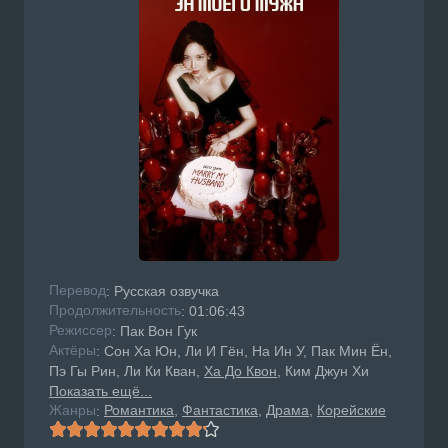
Перевод
: Русская озвучка
Продолжительность
: 01:06:43
Режисcер
: Пак Вон Гук
Актёры
: Сон Ха Юн, Ли И Гён, На Ин У, Пак Мин Ён,
Пэ Гы Рин, Ли Ки Кван,
Ха До Квон
, Ким Джун Хи
Показать ещё...
Жанры
Романтика
Фантастика
Драма
Корейские
: