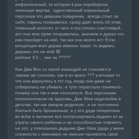
инфантильный, та которая в рак переборола,
типичная жертва.. единственный нормальный
персонаж это девушка поваренка.. всегда стоит за
себя, парень понравился, сразу даёт знать об этом,
отменный аппетит, от чего и постоянно счастливый,
вот она мне прям понравилась, вначале я думал что
рак перейдет на неё, так как она много ест. Если
концепция всех дорам именно такая, то видимо,
дорамы это не моё 😅
рейтинг 9.5… чин ча ?????
Кан Джи Вон со своей командой не становятся
такими же плохими, как и их враги ??? учитывая то
что они вернулись в тот год, когда они даже не
собирались ее убивать, и тупо перестали понимать
почему она так к ним относиться. Все персонажи,
психилогически не здоровы, Джи Хёка недолюбли в
детстве, так как умерли родители , и он постоянно
боиться быть брошенным, а у его деда гиперопека
во всём и желание всё контролировать видимо из за
утраты своего ребенка и не способностью повлиять
на это, у помошника дедушки Джи Хёка (дада у меня
сложности с именами) не умение проявлять свою