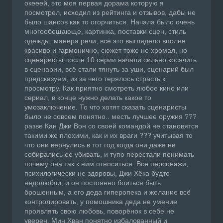
окееей, это моя первая дорама которую я
посмотрел, исходил из рейтинга и отзывов, дабы не
было шансов как то огорчиться. Начала было очень
многообещающе, картинка, поставки сцен, стиль
одежды, манера речи, всё это выглядело вполне
красиво и гармонично, сюжет тоже не хромал, но
сценаристы после 10 серии начали сильно косячить
в сценарии, всё стали тянуть за уши, сценарий был
предсказуем, из за чего терялось страсть к
просмотру. Как приятно смотреть любое кино или
сериал, в конце нужно делать какое то
умозаключение. То что хотят сказать сценаристы
было не совсем понятно.. месть лучшее оружия ???
разве Кан Джи Вон со своей командой не становятся
такими же плохими, как и их враги ??? учитывая то
что они вернулись в тот год когда они даже не
собирались ее убивать, и тупо перестали понимать
почему она так к ним относиться. Все персонажи,
психилогически не здоровы, Джи Хёка будто
недолюбли, и он постоянно боиться быть
брошенным, а его деда гиперопека и желание всё
контролировать, у помошника деда не умение
проявлять свою любовь, поворёнок в себе не
уверен, Мин Хван понятно избалованный и