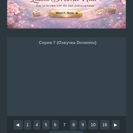
Серия 7 (Озвучка Doramiru)
◀
1
4
5
6
7
8
9
10
16
▶