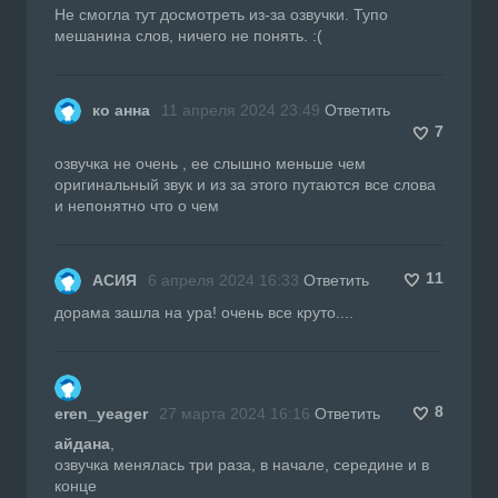
Не смогла тут досмотреть из-за озвучки. Тупо
мешанина слов, ничего не понять. :(
ко анна
11 апреля 2024 23:49
Ответить
7
озвучка не очень , ее слышно меньше чем
оригинальный звук и из за этого путаются все слова
и непонятно что о чем
11
АСИЯ
6 апреля 2024 16:33
Ответить
дорама зашла на ура! очень все круто....
8
eren_yeager
27 марта 2024 16:16
Ответить
айдана
,
озвучка менялась три раза, в начале, середине и в
конце