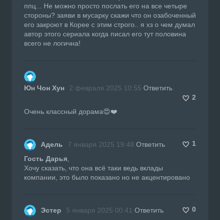
ппц... Не можно просто послать его на все четыре
стороны? заяви в мусарку скажи что он озабоченный
его закроют в Корее с этим строго.. я хз о чем думал
автор этого сериала когда писал его тут половина
всего не логична!
Юн Чон Хун
2 февраля 2025 10:55
Ответить
2
Очень классный дорама😍❤️
1
Адель
7 января 2025 19:48
Ответить
Гость Дарья
,
Хочу сказать, что она всё таки ведь вклады
компании, это было показано но не акцентировано
0
Эстер
5 января 2025 00:41
Ответить