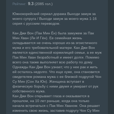
9.3
Рейтинг:
(
2085
гол.)
Южнокорейский сериал дорама Выходи замуж за
моего супруга / Выходи замуж за моего мужа 1-16
серия с русским переводом.
Кан Джи Вон (Пак Мин Ён) была замужем за Пак
Мин Хван (Ли И Гён). Ее семейная жизнь
складывается не очень хорошо из-за эгоистичного
мужа и его требовательной матери. Кан Джи Вон
является единственной кормилицей семьи, а ее муж
Пак Мин Хван безработный и имеет долги. Помимо
всего она также выполняет всю работу по дому.
Однажды Кан Джи Вон узнает, что у нее рак и жить
ей осталось недолго. Что еще хуже, она становится
свидетелем романа мужа с ее близкой подругой Чон
Су Мин (Сон Ха Юн). Женщина вступает в
физическую борьбу с ними двумя и умирает от рук
собственного мужа.
Кан Джи Вон открывает глаза и оказывается в
прошлом, на 10 лет раньше, когда она только
начала встречаться с Пак Мин Хваном. Она решает
изменить свою жизнь, заставив подругу Чон Су Мин