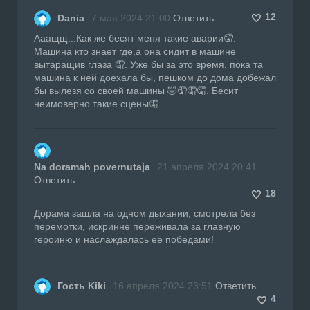
12
Dania
7 мая 2024 21:00
Ответить
Ааащщ...Как же бесят меня такие аварии🤦.
Машина кто знает где,а она сидит в машине
вытаращив глаза 🤦. Уже бы за это время, пока та
машина к ней доехала бы, пешком до дома добежал
бы вылезя со своей машины 🤣🤦🤦🤦. Бесит
неимоверно такие сцены🤦
Na doramah povernutaja
21 апреля 2024 20:41
Ответить
18
Дорама зашла на одном дыхании, смотрела без
перемотки, искринне переживала за главную
героиню и наслаждалась её победами!
Гость Kiki
16 апреля 2024 23:51
Ответить
4