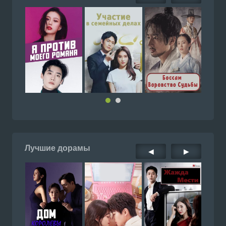
Лучшие дорамы
◀
▶