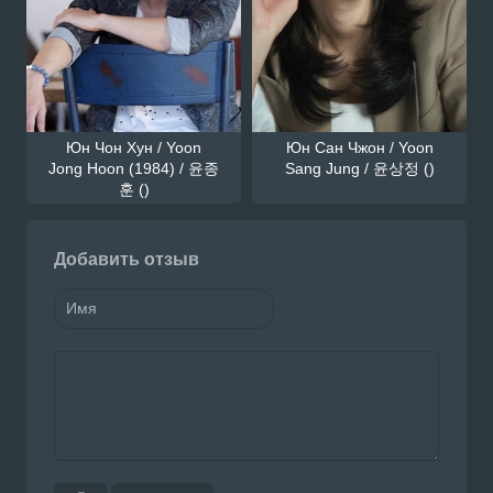
Юн Чон Хун / Yoon
Юн Сан Чжон / Yoon
Jong Hoon (1984) / 윤종
Sang Jung / 윤상정 ()
훈 ()
Добавить отзыв