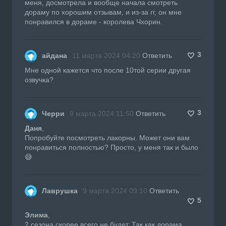
меня, досмотрела и вообще начала смотреть
дораму по хорошим отзывам, и из-за гг, он мне
понравился в дораме - королева Чхорин.
3
айдана
11 марта 2024 04:20
Ответить
Мне одной кажется что после 10той серии другая
озвучка?
3
Черри
9 марта 2024 11:50
Ответить
Даня
,
Попробуйте посмотреть лакорны. Может они вам
понравиться полностью? Просто, у меня так и было
😅
Лаврушка
9 марта 2024 09:10
Ответить
5
Элима
,
2 сезона скорее всего не будет. Так как дорама