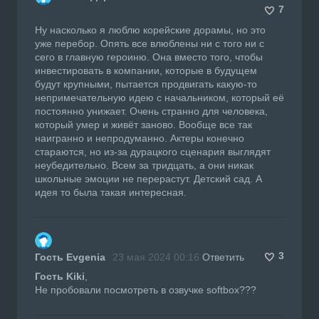
7
Ну насколько я люблю корейские дорамы, но это
уже перебор. Опять все влюблены ни с того ни с
сего в главную героиню. Она вместо того, чтобы
инвестировать в компании, которые в будущем
будут крупными, пытается продвигать какую-то
непримечательную идею с начальником, который её
постоянно унижает. Очень странно для человека,
который умер и живёт заново. Вообще все так
наигранно и непродуманно. Актеры конечно
стараются, но из-за дурацкого сценария выглядят
неубедительно. Всем за тридцать, а они никак
школьные эмоции не перерастут. Детский сад. А
идея то была такая интересная.
3
Гость Evgenia
23 мая 2024 00:16
Ответить
Гость Kiki
,
Не пробовали посмотреть в озвучке softbox???