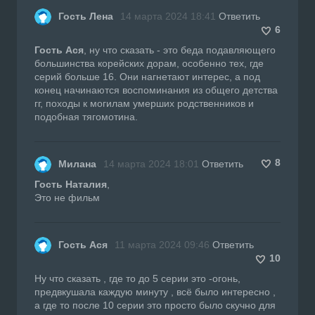
Гость Лена
14 марта 2024 18:41
Ответить
6
Гость Ася
, ну что сказать - это беда подавляющего
большинства корейских дорам, особенно тех, где
серий больше 16. Они нагнетают интерес, а под
конец начинаются воспоминания из общего детства
гг, походы к могилам умерших родственников и
подобная тягомотина.
8
Милана
14 марта 2024 18:01
Ответить
Гость Наталия
,
Это не фильм
Гость Ася
11 марта 2024 09:46
Ответить
10
Ну что сказать , где то до 5 серии это -огонь,
предвкушала каждую минуту , всё было интересно ,
а где то после 10 серии это просто было скучно для