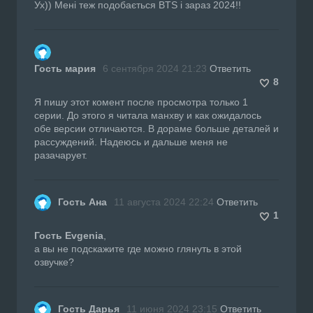
Ух)) Мені теж подобається BTS і зараз 2024!!
Гость мария
6 сентября 2024 21:23
Ответить
8
Я пишу этот комент после просмотра только 1
серии. До этого я читала манхву и как ожидалось
обе версии отличаются. В дораме больше деталей и
рассуждений. Надеюсь и дальше меня не
разачарует.
Гость Ана
11 августа 2024 22:24
Ответить
1
Гость Evgenia
,
а вы не подскажите где можно глянуть в этой
озвучке?
Гость Дарья
11 июня 2024 23:15
Ответить