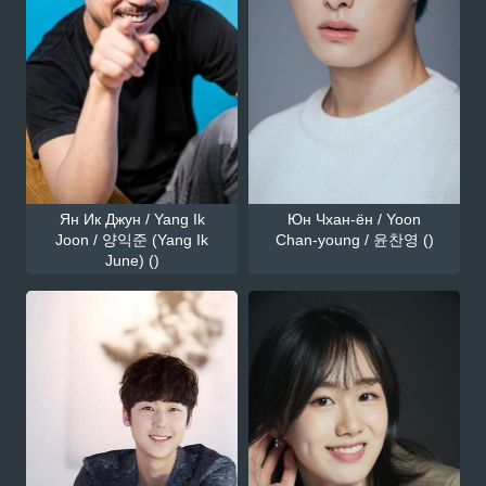
Ян Ик Джун / Yang Ik
Юн Чхан-ён / Yoon
Joon / 양익준 (Yang Ik
Chan-young / 윤찬영 ()
June) ()