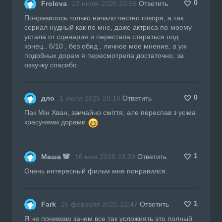
0
Frolova
13 июля 2025 23:56
Ответить
Понравилось только начало честно говоря, а так
сериал нудный как по мне, даже актриса по-моему
устала от сценария и перестала стараться под
конец.. 6/10 , без обид , личное мое мнение, а уж
подобных дорам я пересмотрела достаточно, за
озвучку спасибо.
0
дло
1 июля 2025 20:18
Ответить
Пак Мін Хван, звичайно сміття, але переспав з усіма
красунями дорами
1
Маша 🐼
16 мая 2025 23:39
Ответить
Очень интересный фильм мне понравился.
1
Fark
15 февраля 2025 12:47
Ответить
Я не понимаю зачем все так усложнять это полный