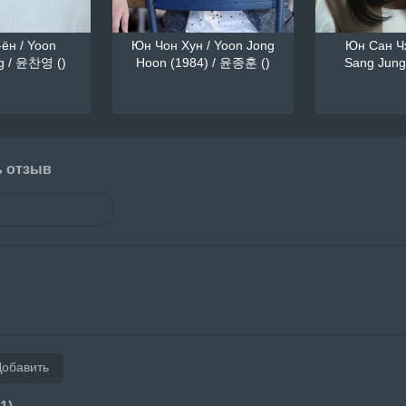
ён / Yoon
Юн Чон Хун / Yoon Jong
Юн Сан Чж
g / 윤찬영 ()
Hoon (1984) / 윤종훈 ()
Sang Jung
ь отзыв
Добавить