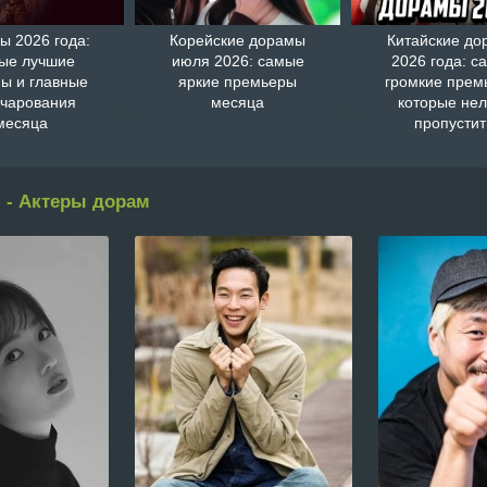
ы 2026 года:
Корейские дорамы
Китайские д
ые лучшие
июля 2026: самые
2026 года: с
ы и главные
яркие премьеры
громкие прем
очарования
месяца
которые нел
месяца
пропустит
 - Актеры дорам