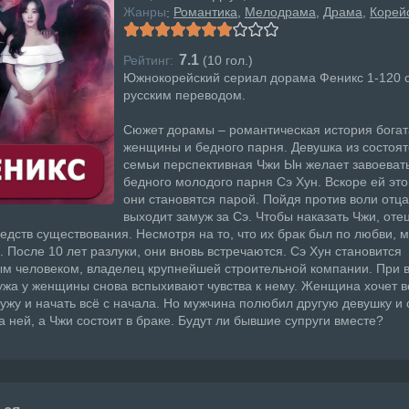
Жанры
Романтика
Мелодрама
Драма
Корей
:
7.1
Рейтинг:
(
10
гол.)
Южнокорейский сериал дорама Феникс 1-120 
русским переводом.
Сюжет дорамы – романтическая история бога
женщины и бедного парня. Девушка из состоя
семьи перспективная Чжи Ын желает завоеват
бедного молодого парня Сэ Хун. Вскоре ей это
они становятся парой. Пойдя против воли отца
выходит замуж за Сэ. Чтобы наказать Чжи, оте
редств существования. Несмотря на то, что их брак был по любви,
. После 10 лет разлуки, они вновь встречаются. Сэ Хун становится
м человеком, владелец крупнейшей строительной компании. При 
жа у женщины снова вспыхивают чувства к нему. Женщина хочет в
жу и начать всё с начала. Но мужчина полюбил другую девушку и
а ней, а Чжи состоит в браке. Будут ли бывшие супруги вместе?