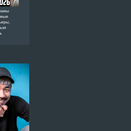
орамы
амые
ьеры,
ьзя
ь