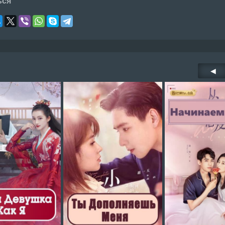
ься
◀