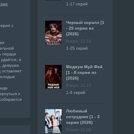
ские
1-17 серий
Черный коралл [1
серия с
- 25 серии из
(2026)
Вчера, 21:16
тая
тельной
1-25 серий
ь сердце
 удаётся, и
, девушка
Медиум Муй Фей
ц оставляет
[1 - 8 серии из
 молодые
(2026)
Вчера, 21:10
виде
1-8 серий
ернуться к
 собирается
Любимый
сотрудник [1 - 3
серии (2026)
Вчера, 21:06