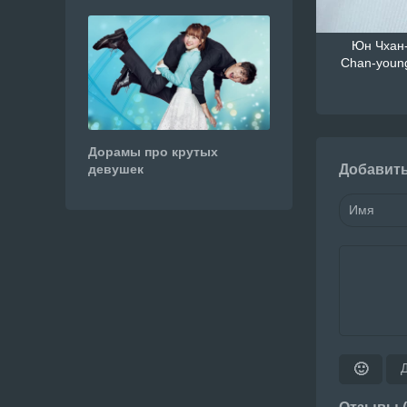
Юн Чхан-
Chan-youn
Дорамы про крутых
девушек
Добавит
🙂