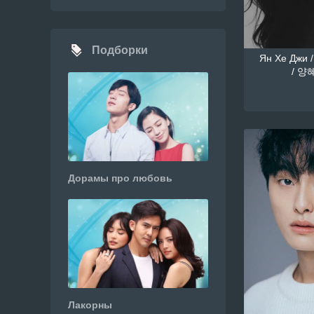
Подборки
Ян Хе Джи /
/ 양혜
Дорамы про любовь
Лакорны