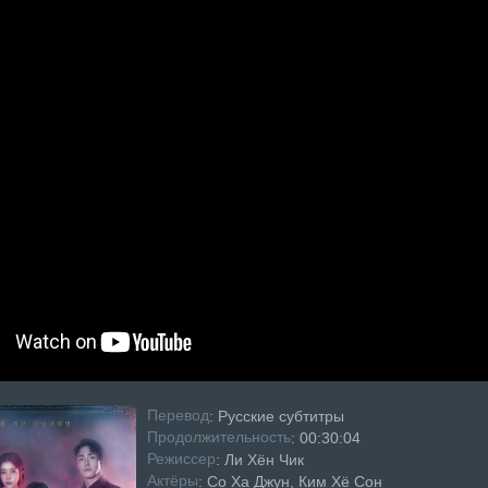
Перевод
: Русские субтитры
Продолжительность
: 00:30:04
Режисcер
: Ли Хён Чик
Актёры
: Со Ха Джун, Ким Хё Сон