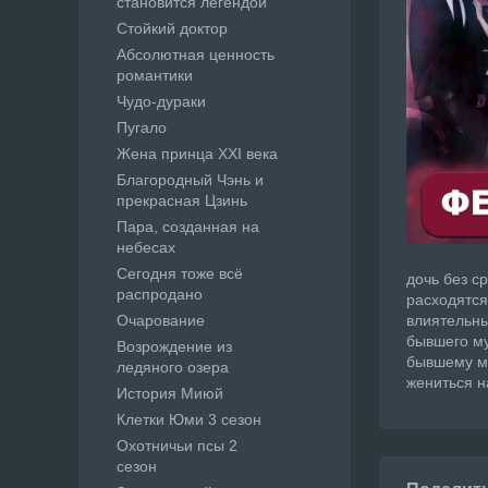
становится легендой
Стойкий доктор
Абсолютная ценность
романтики
Чудо-дураки
Пугало
Жена принца XXI века
Благородный Чэнь и
прекрасная Цзинь
Пара, созданная на
небесах
Сегодня тоже всё
дочь без с
распродано
расходятся
Очарование
влиятельны
бывшего му
Возрождение из
бывшему му
ледяного озера
жениться н
История Миюй
Клетки Юми 3 сезон
Охотничьи псы 2
сезон