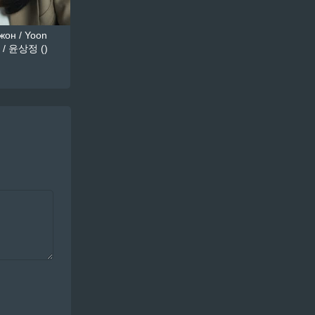
он / Yoon
 / 윤상정 ()