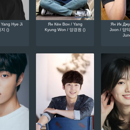
 Yang Hye Ji
Ян Кён Вон / Yang
Ян Ик Джун
지 ()
Kyung Won / 양경원 ()
Joon / 양익
June