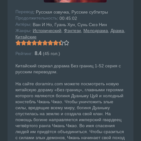
Перевод
: Русская озвучка, Русские субтитры
Продолжительность
: 00:45:02
Актёры
: Ван И Но, Гуань Хун, Сунь Сюэ Нин
Жанры
Исторический
Фэнтези
Мелодрама
Драма
:
Китайские
8.4
Рейтинг:
(
45
гол.)
Китайский сериал дорама Без границ 1-52 серия с
русским переводом.
На сайте doramiru.com можете посмотреть новую
китайскую дораму «Без границ», главными героями
которого являются богиня Дуаньму Цуй и холодный
констебль Чжань Чжао. Чтобы уничтожить злые
силы, вредящие всему миру, богиня Дуаньму
спустилась на землю и создала свой клан. На
помощь богине направляется имперский гвардеец
четвёртого ранга Чжань Чжао. Во имя спасения
людей им придётся объединиться. Чтобы сразиться
с силами злых демонов, Чжань начинает свой поход