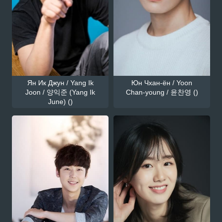
Ян Ик Джун / Yang Ik
Юн Чхан-ён / Yoon
Joon / 양익준 (Yang Ik
Chan-young / 윤찬영 ()
June) ()