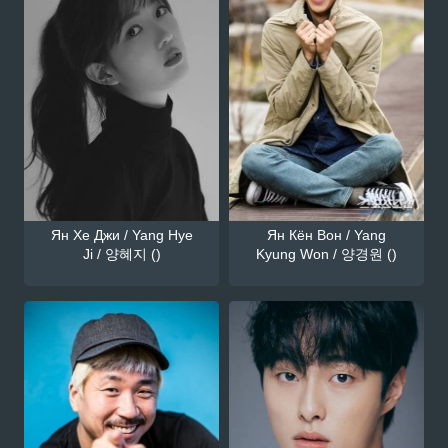
Ян Хе Джи / Yang Hye
Ян Кён Вон / Yang
Ji / 양혜지 ()
Kyung Won / 양경원 ()