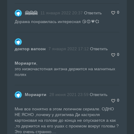
0
🤗🤗🤗
11 января 2022 20:37
Ответить
Дорама понравилась интересная 😘😍💗💞
доктор ватсон
7 января 2022 17:12
Ответить
0
Мориарти
,
это низкочастотная антэна держится на магнитных
полях
Мориарти
28 июня 2021 23:59
Ответить
0
Мне все понятно в этом логичном сериале. ОДНО
НЕ ЯСНО ,почему у дэтэктива Ди кастрюля
картоновая на голове до конца не опускается а как
,то держится на его ушах с проемом вокруг головы ?
Это очень странно....