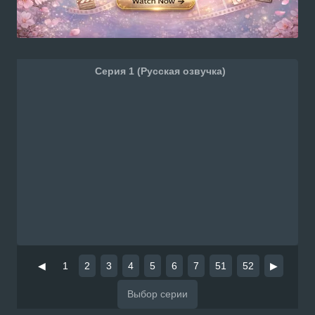
Серия 1 (Русская озвучка)
◀
1
2
3
4
5
6
7
51
52
▶