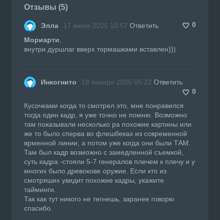
Отзывы (5)
0
Элла
17 июня 2025 10:57
Ответить
Мориарти
,
внутри дуршлаг вверх тормашками вставлен)))
Инкогнито
18 января 2025 05:22
Ответить
0
Кусочками когда то смотрел это, мне понравился
тогда один кадр, я уже точно не помню. Возможно
там показывали несколько ра похожие картины или
же то было сперва во флешбеках из современной
врменной линии, а потом уже когда они были ТАМ.
Там был кадр возможно с замедленной съемкой,
суть кадра -стояли 5-7 генералов плечем к плечу и у
многих было древокове оружие. Если кто из
смотряших увидит похожие кадры, укажите
тайминги.
Так как тут никого не тегнешь, заранее говорю
спасибо.