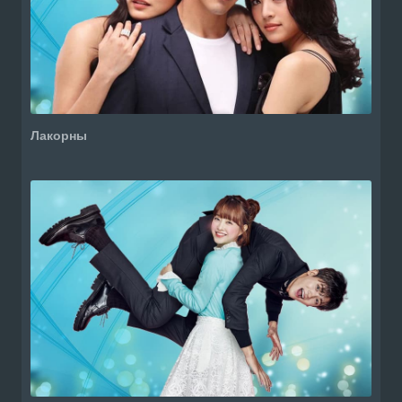
Лакорны