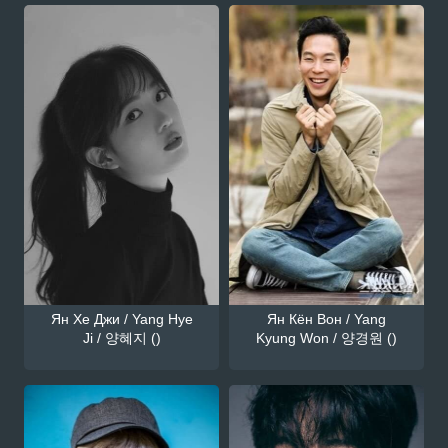
Ян Хе Джи / Yang Hye
Ян Кён Вон / Yang
Ji / 양혜지 ()
Kyung Won / 양경원 ()