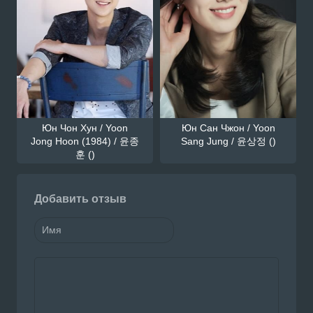
Юн Чон Хун / Yoon
Юн Сан Чжон / Yoon
Jong Hoon (1984) / 윤종
Sang Jung / 윤상정 ()
훈 ()
Добавить отзыв