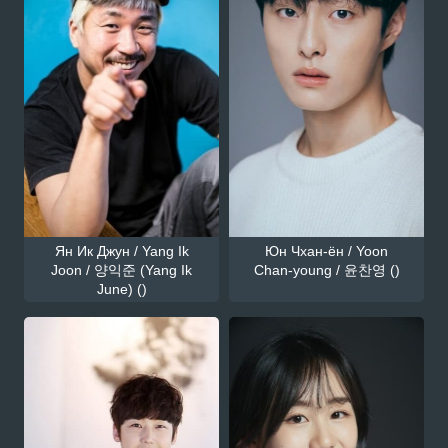
Ян Ик Джун / Yang Ik
Юн Чхан-ён / Yoon
Joon / 양익준 (Yang Ik
Chan-young / 윤찬영 ()
June) ()