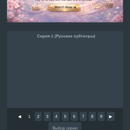
Серия 1 (Русские субтитры)
◀
1
2
3
4
5
6
7
8
9
▶