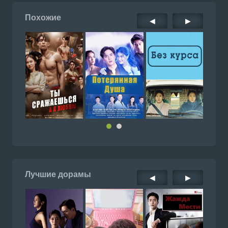
Похожие
◀
▶
Лучшие дорамы
◀
▶