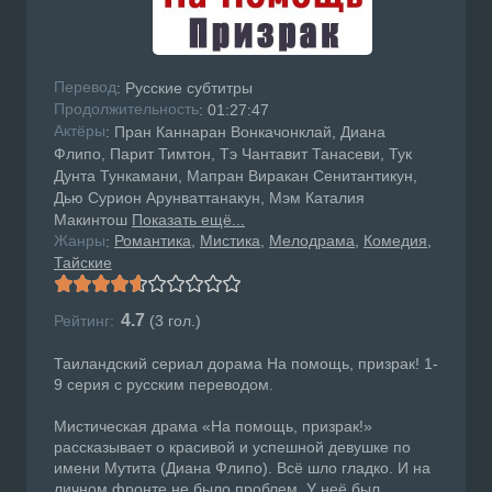
Перевод
: Русские субтитры
Продолжительность
: 01:27:47
Актёры
: Пран Каннаран Вонкачонклай, Диана
Флипо, Парит Тимтон, Тэ Чантавит Танасеви, Тук
Дунта Тункамани, Мапран Виракан Сенитантикун,
Дью Сурион Арунваттанакун, Мэм Каталия
Макинтош
Показать ещё...
Жанры
Романтика
Мистика
Мелодрама
Комедия
:
Тайские
4.7
Рейтинг:
(
3
гол.)
Таиландский сериал дорама На помощь, призрак! 1-
9 серия с русским переводом.
Мистическая драма «На помощь, призрак!»
рассказывает о красивой и успешной девушке по
имени Мутита (Диана Флипо). Всё шло гладко. И на
личном фронте не было проблем. У неё был