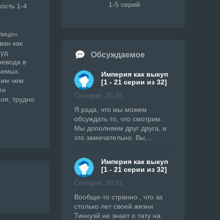
1-5 серий
сть ​1-4
лицо»
ван как
Суд
Обсуждаемое
ревода в
аемых.
Империя как выкуп
 им чем
[1 - 21 серии из 32]
ги
Сегодня, 20:28
оя, трудно
Я рада, что мы можем
обсуждать то, что смотрим.
Мы дополняем друг друга, и
это замечательно. Вы,...
Империя как выкуп
[1 - 21 серии из 32]
Сегодня, 20:22
Вообще-то странно , что за
столько лет своей жизни
Тинхуэй не знает о тату на