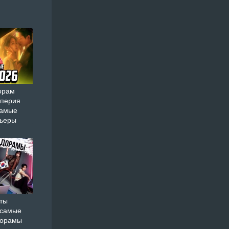
орам
мперия
самые
мьеры
ты
 самые
дорамы