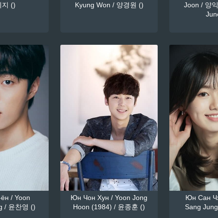
지 ()
Kyung Won / 양경원 ()
Joon / 양익
June
ён / Yoon
Юн Чон Хун / Yoon Jong
Юн Сан Чж
g / 윤찬영 ()
Hoon (1984) / 윤종훈 ()
Sang Jung