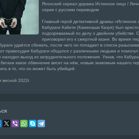
Японский сериал дорама Истинное лицо / Лично
серия с русским переводом
Главный герой детективной драмы «Истинное 
Кабураги Кэйити (Каменаши Казуя) был аресто
подозреваемый по делу о двойном убийстве. 
приговорил его к смертной казни. Во время пе
бураги удаётся сбежать, после чего он попадает в список разыскив
от правосудия Кабураги общался с различными людьми и помогал
же находил выход из затруднительного положения. Узнав, что Кабура
 бегахи какое обвинение висит на нём, новым знакомым нашего гер
ить в то, что он может быть убийцей.
 весной 2022г.
ься