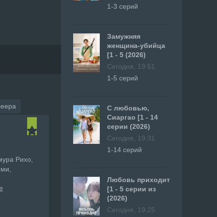
1-3 серий
Замужняя
женщина-убийца
[1 - 5 (2026)
Сегодня, 19:51
1-5 серий
леера
С любовью,
Сиаргао [1 - 14
серии (2026)
Сегодня, 19:31
1-14 серий
мура Рихо,
юми,
Любовь приходит
е
[1 - 5 серии из
(2026)
Сегодня, 19:25