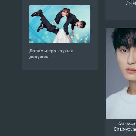
/ 양혜
Дорамы про крутых
девушек
Юн Чхан-
Chan-youn