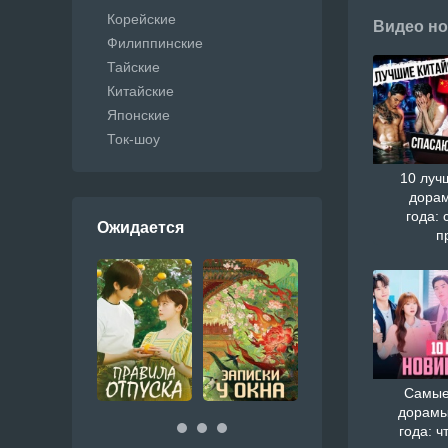
Корейские
Видео но
Филиппинские
Тайские
Китайские
Японские
Ток-шоу
10 луч
дорам
года: 
Ожидается
п
Самые
дорамы
года: ч