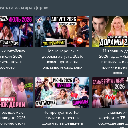
вости из мира Дорам
ших китайских
Новые корейские
11 главных д
 июля 2026
дорамы августа 2026:
2026 года: «И
с чего начать
какие премьеры
как выкуп» и 
росмотр
оправдали ожидания
громкие пре
сезона
 ожидаемые
Не пропустите: ТОП
Главные хи
 августа 2026
самые интересные
корейского ТВ:
то точно стоит
дорамы, вышедшие в
обсуждаемые 