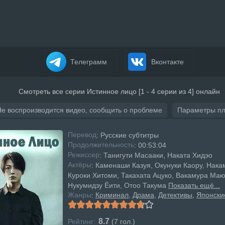
Телеграмм
Вконтакте
Смотреть все серии Истинное лицо [1 - 4 серии из 4] онлайн
Не воспроизводится видео, сообщить о проблеме
Параметры п
Перевод
: Русские субтитры
Продолжительность
: 00:53:04
Режисcер
: Танигути Масааки, Наката Хидэо
Актёры
: Каменаши Казуя, Окунуки Каору, Нака
Куроки Хитоми, Такахата Ацуко, Вакамура Ма
Нукумидзу Ёити, Отоо Такума
Показать ещё...
Жанры
Криминал
Драма
Детективы
Японски
:
8.7
Рейтинг:
(
7
гол.)