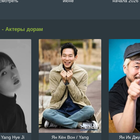
смотреть
июне
начала 2026 
 - Актеры дорам
 Yang Hye Ji
Ян Кён Вон / Yang
Ян Ик Джун