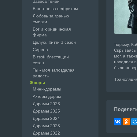
Завеса теней
В погоне за нефритом
Любовь за гранью
смерти
Бог и юридическая
фирма
Целую, Китти 3 сезон
тюрьму, Ка
Сирена
Скрываясь 
мог, а так
В твой блестящий
находися в
сезон
было повер
Ты - моя запоздалая
радость
Трансляция
Жанры
Мини-дорамы
Актеры дорам
Дорамы 2026
Поделит
Дорамы 2025
Дорамы 2024
Дорамы 2023
Дорамы 2022