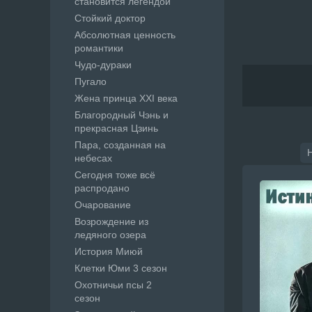
становится легендой
Стойкий доктор
Абсолютная ценность
романтики
Чудо-дураки
Пугало
Жена принца XXI века
Благородный Чэнь и
прекрасная Цзинь
Пара, созданная на
небесах
Сегодня тоже всё
распродано
Очарование
Возрождение из
ледяного озера
История Миюй
Клетки Юми 3 сезон
Охотничьи псы 2
сезон